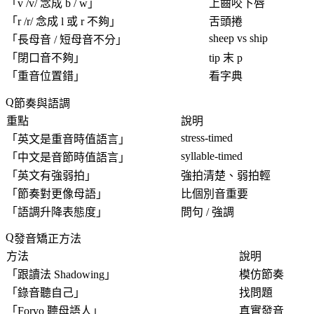
「
v /v/ 念成 b / w
」
上齒咬下唇
「
r /r/ 念成 l 或 r 不夠
」
舌頭捲
sheep vs ship
「
長母音 / 短母音不分
」
「
閉口音不夠
」
tip 末 p
「
重音位置錯
」
看字典
節奏與語調
重點
說明
stress-timed
「英文是重音時值語言」
syllable-timed
「中文是音節時值語言」
「
英文有強弱拍
」
強拍清楚、弱拍輕
「
節奏對更像母語
」
比個別音重要
「
語調升降表態度
」
問句 / 強調
發音矯正方法
方法
說明
「
跟讀法 Shadowing
」
模仿節奏
「
錄音聽自己
」
找問題
「
Forvo 聽母語人
」
真實發音