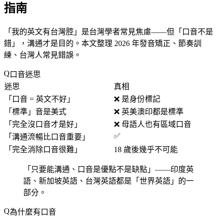
指南
「
我的英文有台灣腔
」是台灣學者常見焦慮——但「
口音不是
錯
」，溝通才是目的。本文整理 2026 年發音矯正、節奏訓
練、台灣人常見錯誤。
口音迷思
迷思
真相
「
口音 = 英文不好
」
❌ 是身份標記
「標準」音是美式
❌ 英美澳印都是標準
「
完全沒口音才是好
」
❌ 母語人也有區域口音
✅
「
溝通流暢比口音重要
」
「
完全消除口音很難
」
18 歲後幾乎不可能
「
只要能溝通、口音是優點不是缺點
」——印度英
語、新加坡英語、台灣英語都是「
世界英語
」的一
部分。
為什麼有口音