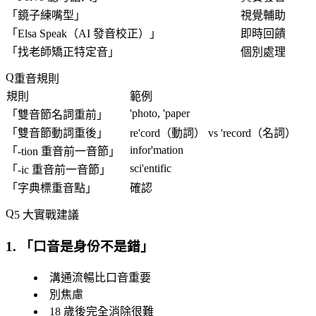
「
鏡子練嘴型
」
視覺輔助
「
Elsa Speak（AI 發音校正）
」
即時回饋
「
找老師矯正特定音
」
個別處理
重音規則
規則
範例
'photo, 'paper
「
雙音節名詞重前
」
「
雙音節動詞重後
」
re'cord（動詞） vs 'record（名詞）
infor'mation
「
-tion 重音前一音節
」
sci'entific
「
-ic 重音前一音節
」
「
字典標重音點
」
確認
5 大實戰建議
1. 「
口音是身份不是錯
」
溝通流暢比口音重要
別焦慮
18 歲後完全消除很難