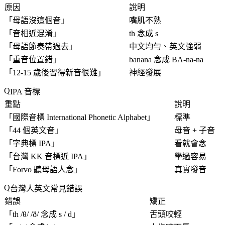
原因
說明
「
母語沒這個音
」
嘴肌不熟
「
音相近混淆
」
th 念成 s
「
母語節奏帶過去
」
中文均勻、英文強弱
「
重音位置錯
」
banana 念成 BA-na-na
「
12-15 歲後習得新音很難
」
神經發展
IPA 音標
重點
說明
「
國際音標 International Phonetic Alphabet
」
標準
「
44 個英文音
」
母音 + 子音
「
字典標 IPA
」
看就會念
「
台灣 KK 音標近 IPA
」
學過容易
「
Forvo 聽母語人念
」
真實發音
台灣人英文常見錯誤
錯誤
矯正
「
th /θ/ /ð/ 念成 s / d
」
舌頭咬輕