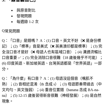
與原音對比
發現問題
每週錄 1-2 次
常見問題
Q：「
口音
」是錯嗎？
A：(1) 口音 = 英文不好（❌ 是身份標
記）；(2)「標準」音是美式（❌ 英美澳印都是標準）；(3) 完
全沒口音才是好（❌ 母語人也有區域口音）；(4) 溝通流暢比
口音重要 ✅；(5) 完全消除口音很難（18 歲後幾乎不可能）；
(6) 印度英語、新加坡英語、台灣英語都是「世界英語」一部
分。
Q：「
為什麼
」有口音？
A：(1) 母語沒這個音（嘴肌不
熟）；(2) 音相近混淆（th 念成 s）；(3) 母語節奏帶過去（中
文均勻、英文強弱）；(4) 重音位置錯（banana 念成 BA-na-
na）；(5) 12-15 歲後習得新音很難（神經發展）；(6) 是自然
現象。