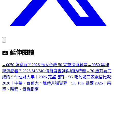
📖
延伸閱讀
→
0050 怎麼買？2026 元大台灣 50 完整投資教學
→
0050 年均
線怎麼看？2026 MA240 偏離度查詢與加碼時機
→
30 歲前要完
成的 5 件理財大事｜2026 完整指南
→
5G 吃到飽三家電信比較
2026｜中華、台哥大、遠傳月租實算
→
5K 10K 訓練 2026｜菜
單、時程、實戰指南