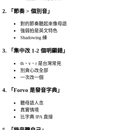
2. 「
節奏 > 個別音
」
對的節奏聽起來像母語
強弱拍是英文特色
Shadowing 練
3. 「
集中改 1-2 個明顯錯
」
th、v、r 是台灣常見
別貪心改全部
一次改一個
4. 「
Forvo 是發音字典
」
聽母語人念
真實情境
比字典 IPA 直接
5. 「
錄音聽自己
」