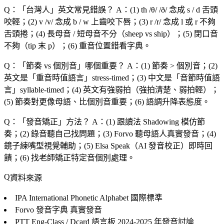
Q：「
台灣人
」英文常見錯誤？
A：(1) th /θ/ /ð/ 念成 s / d 舌頭
咬輕；(2) v /v/ 念成 b / w 上齒咬下唇；(3) r /r/ 念成 l 或 r 不夠
舌頭捲；(4) 長母音 / 短母音不分（sheep vs ship）；(5) 閉口音
不夠（tip 末 p）；(6) 重音位置錯看字典。
Q：「
節奏 vs 個別音
」哪個重要？
A：(1) 節奏 > 個別音；(2)
英文是「重音時值語言」stress-timed；(3) 中文是「音節時值語
言」syllable-timed；(4) 英文有強弱拍（強拍清楚、弱拍輕）；
(5) 節奏對更像母語、比個別音重要；(6) 語調升降表態度。
Q：「
發音矯正
」方法？
A：(1) 跟讀法 Shadowing 模仿節
奏；(2) 錄音聽自己找問題；(3) Forvo 聽母語人真實發音；(4)
鏡子練嘴型視覺輔助；(5) Elsa Speak（AI 發音校正）即時回
饋；(6) 找老師矯正特定音個別處理。
資料來源
IPA International Phonetic Alphabet
國際標準
Forvo 發音字典
真實發音
PTT Eng-Class / Dcard 語言板
2024-2025 年發音討論