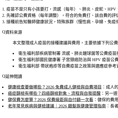
疫苗不是只有小孩要打
，流感（每年）、肺炎、皮蛇、HPV
先確認公費資格
（每年調整），符合的免費打、該自費的評
接種前告知醫師健康狀況
，特殊族群（慢性病、孕婦、免疫
資料來源
本文整理成人疫苗的接種建議與費用，主要依據下列公費
衛生福利部疾病管制署
流感、肺炎鏈球菌等公費疫苗
衛生福利部國民健康署
子宮頸癌防治與 HPV 疫苗公
衛生福利部
帶狀疱疹等自費疫苗之政策與適應症參考
延伸閱讀
健康檢查要做哪些？2026 免費成人健檢與自費項目
：成人
癌症篩檢有哪些？四癌篩檢對象、流程與自我提醒
：另一道
健保費怎麼算？2026 保費級距與自付額一次看
：健保的費
老年常見疾病與健檢建議｜2026 銀髮族健康管理指南
：長