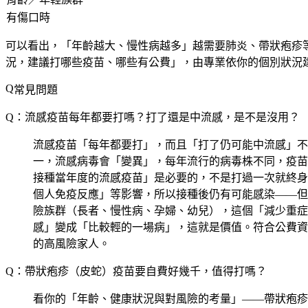
有傷口時
可以看出，「年齡越大、慢性病越多」越需要肺炎、帶狀疱疹
況，建議打哪些疫苗、哪些有公費」，由專業依你的個別狀況
常見問題
Q：流感疫苗每年都要打嗎？打了還是中流感，是不是沒用？
流感疫苗「每年都要打」，而且「打了仍可能中流感」不
一，流感病毒會「變異」，每年流行的病毒株不同，疫苗
接種當年度的流感疫苗」是必要的，不是打過一次就終身免
個人免疫反應」等影響，所以接種後仍有可能感染——但
險族群（長者、慢性病、孕婦、幼兒），這個「減少重症
感」變成「比較輕的一場病」，這就是價值。符合公費資
的高風險家人。
Q：帶狀疱疹（皮蛇）疫苗要自費好幾千，值得打嗎？
看你的「年齡、健康狀況與對風險的考量」——帶狀疱疹