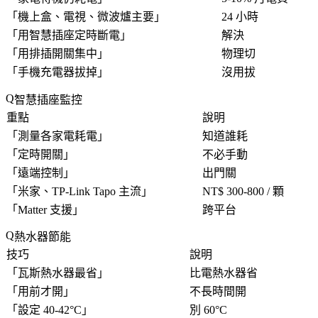
「
機上盒、電視、微波爐主要
」
24 小時
「
用智慧插座定時斷電
」
解決
「
用排插開關集中
」
物理切
「
手機充電器拔掉
」
沒用拔
智慧插座監控
重點
說明
「
測量各家電耗電
」
知道誰耗
「
定時開關
」
不必手動
「
遠端控制
」
出門關
「
米家、TP-Link Tapo 主流
」
NT$ 300-800 / 顆
「
Matter 支援
」
跨平台
熱水器節能
技巧
說明
「
瓦斯熱水器最省
」
比電熱水器省
「
用前才開
」
不長時間開
「
設定 40-42°C
」
別 60°C