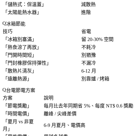
「
儲熱式：保溫蓋
」
減散熱
「
太陽能熱水器
」
進階
冰箱節能
技巧
省電
「
冰箱別塞滿
」
留 20-30% 空間
「
熱食涼了再放
」
不耗冷
「
門開時間短
」
別猶豫
「
門封橡膠保持彈性
」
不漏冷
「
散熱片清灰
」
6-12 月
「
遠離熱源
」
別靠爐 / 烤箱
台電節電方案
方案
說明
「
節電獎勵
」
每月比去年同期省 5%、每度 NT$ 0.6 獎勵
「
時間電價
」
離峰 / 尖峰差價
「
夏月 vs 非夏
6-9 月夏月、電價高
月
」