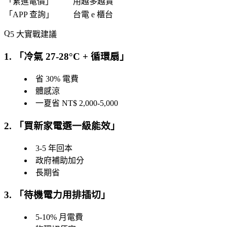
「
累進電價
」
用越多越貴
「
APP 查詢
」
台電 e 櫃台
5 大實戰建議
1. 「
冷氣 27-28°C + 循環扇
」
省 30% 電費
體感涼
一夏省 NT$ 2,000-5,000
2. 「
買新家電選一級能效
」
3-5 年回本
政府補助加分
長期省
3. 「
待機電力用排插切
」
5-10% 月電費