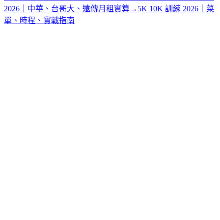
2026｜中華、台哥大、遠傳月租實算
→
5K 10K 訓練 2026｜菜
單、時程、實戰指南