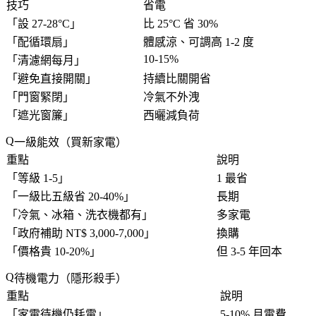
技巧
省電
「
設 27-28°C
」
比 25°C 省 30%
「
配循環扇
」
體感涼、可調高 1-2 度
10-15%
「
清濾網每月
」
「
避免直接開關
」
持續比關開省
「
門窗緊閉
」
冷氣不外洩
「
遮光窗簾
」
西曬減負荷
一級能效（買新家電）
重點
說明
「
等級 1-5
」
1 最省
「
一級比五級省 20-40%
」
長期
「
冷氣、冰箱、洗衣機都有
」
多家電
「
政府補助 NT$ 3,000-7,000
」
換購
「
價格貴 10-20%
」
但 3-5 年回本
待機電力（隱形殺手）
重點
說明
「
家電待機仍耗電
」
5-10% 月電費