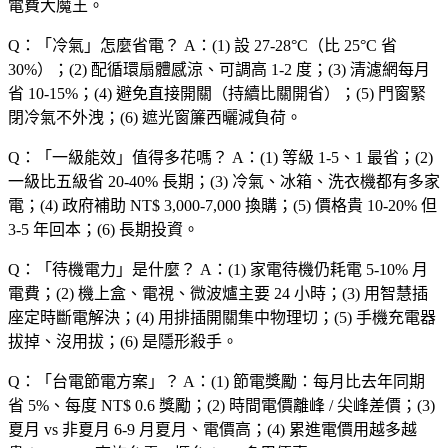
電費大魔王。
Q：「
冷氣
」怎麼省電？
A：(1) 設 27-28°C（比 25°C 省
30%）；(2) 配循環扇體感涼、可調高 1-2 度；(3) 清濾網每月
省 10-15%；(4) 避免直接開關（持續比關開省）；(5) 門窗緊
閉冷氣不外洩；(6) 遮光窗簾西曬減負荷。
Q：「
一級能效
」值得多花嗎？
A：(1) 等級 1-5、1 最省；(2)
一級比五級省 20-40% 長期；(3) 冷氣、冰箱、洗衣機都有多家
電；(4) 政府補助 NT$ 3,000-7,000 換購；(5) 價格貴 10-20% 但
3-5 年回本；(6) 長期投資。
Q：「
待機電力
」是什麼？
A：(1) 家電待機仍耗電 5-10% 月
電費；(2) 機上盒、電視、微波爐主要 24 小時；(3) 用智慧插
座定時斷電解決；(4) 用排插開關集中物理切；(5) 手機充電器
拔掉、沒用拔；(6) 是隱形殺手。
Q：「
台電節電方案
」？
A：(1) 節電獎勵：每月比去年同期
省 5%、每度 NT$ 0.6 獎勵；(2) 時間電價離峰 / 尖峰差價；(3)
夏月 vs 非夏月 6-9 月夏月、電價高；(4) 累進電價用越多越