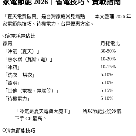
家電節能 2026｜省電技巧、實戰指南
「
夏天電費破萬
」是台灣家庭常見痛點——本文整理 2026 年
家電節能技巧、待機電力、台電優惠方案。
家電耗電佔比
家電
月耗電比
30-50%
「
冷氣（夏天）
」
10-20%
「
熱水器（瓦斯 / 電）
」
10-15%
「
冰箱
」
5-10%
「
洗衣 + 烘衣
」
5-10%
「
照明
」
5-15%
「
其他（電視、電腦等）
」
5-10%
「
待機電力
」
「
冷氣是夏天電費大魔王
」——所以節能要從冷氣
下手 CP 最高。
冷氣節能技巧