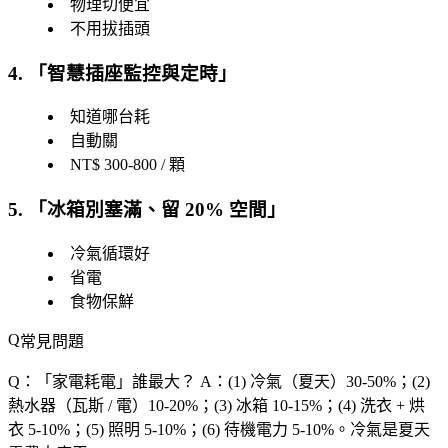
物理切便宜
不用拔插頭
4. 「
智慧插座監控與定時
」
知道哪台耗
自動關
NT$ 300-800 / 顆
5. 「
冰箱別塞滿、留 20% 空間
」
冷氣循環好
省電
食物保鮮
常見問題
Q：「
家電耗電
」誰最大？
A：(1) 冷氣（夏天）30-50%；(2)
熱水器（瓦斯 / 電）10-20%；(3) 冰箱 10-15%；(4) 洗衣 + 烘
衣 5-10%；(5) 照明 5-10%；(6) 待機電力 5-10%。冷氣是夏天