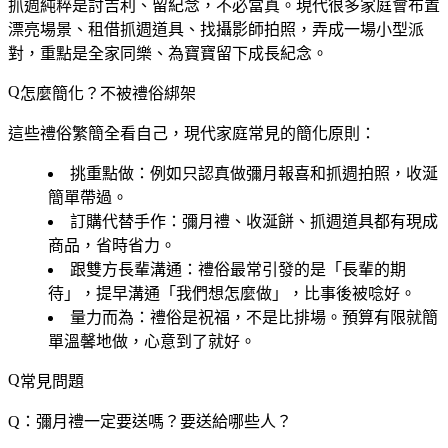
抓週純粹是討吉利、留紀念，不必當真。現代很多家庭會布置
漂亮場景、租借抓週道具、找攝影師拍照，弄成一場小型派
對，重點是全家同樂、為寶寶留下成長紀念。
怎麼簡化？不被禮俗綁架
這些禮俗繁簡全看自己，現代家庭常見的簡化原則：
挑重點做
：例如只認真做彌月報喜和抓週拍照，收涎
簡單帶過。
訂購代替手作
：彌月禮、收涎餅、抓週道具都有現成
商品，省時省力。
跟雙方長輩溝通
：禮俗最常引發的是「長輩的期
待」，提早溝通「我們想怎麼做」，比事後被唸好。
量力而為
：禮俗是祝福，不是比排場。預算有限就簡
單溫馨地做，心意到了就好。
常見問題
Q：彌月禮一定要送嗎？要送給哪些人？