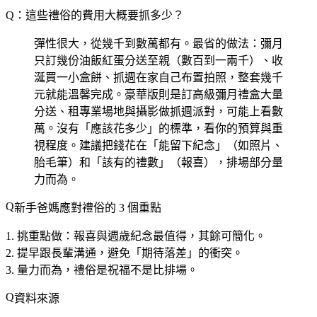
Q：這些禮俗的費用大概要抓多少？
彈性很大，從幾千到數萬都有。最省的做法：彌月
只訂幾份油飯紅蛋分送至親（數百到一兩千）、收
涎買一小盒餅、抓週在家自己布置拍照，整套幾千
元就能溫馨完成。豪華版則是訂高級彌月禮盒大量
分送、租專業場地與攝影做抓週派對，可能上看數
萬。沒有「應該花多少」的標準，看你的預算與重
視程度。建議把錢花在「能留下紀念」（如照片、
胎毛筆）和「該有的禮數」（報喜），排場部分量
力而為。
新手爸媽應對禮俗的 3 個重點
挑重點做
：報喜與週歲紀念最值得，其餘可簡化。
提早跟長輩溝通
，避免「期待落差」的衝突。
量力而為
，禮俗是祝福不是比排場。
資料來源