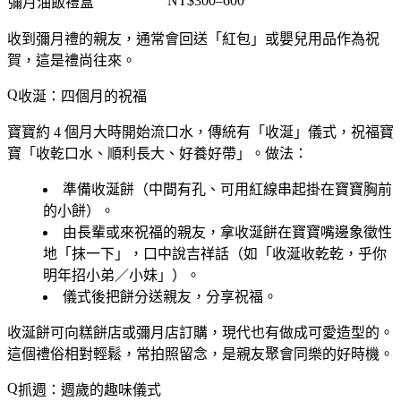
NT$300–600
彌月油飯禮盒
收到彌月禮的親友，通常會回送「紅包」或嬰兒用品作為祝
賀，這是禮尚往來。
收涎：四個月的祝福
寶寶約 4 個月大時開始流口水，傳統有「收涎」儀式，祝福寶
寶「收乾口水、順利長大、好養好帶」。做法：
準備
收涎餅
（中間有孔、可用紅線串起掛在寶寶胸前
的小餅）。
由長輩或來祝福的親友，拿收涎餅在寶寶嘴邊象徵性
地「抹一下」，口中說吉祥話（如「收涎收乾乾，乎你
明年招小弟／小妹」）。
儀式後把餅分送親友，分享祝福。
收涎餅可向糕餅店或彌月店訂購，現代也有做成可愛造型的。
這個禮俗相對輕鬆，常拍照留念，是親友聚會同樂的好時機。
抓週：週歲的趣味儀式