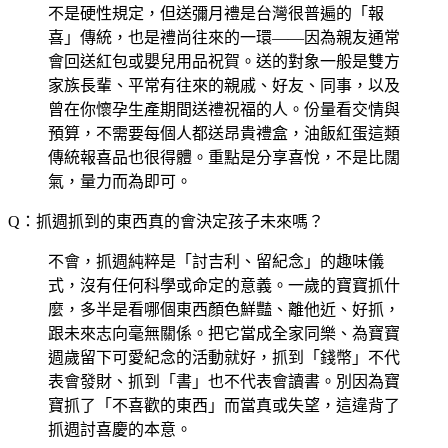
不是硬性規定，但送彌月禮是台灣很普遍的「報
喜」傳統，也是禮尚往來的一環——因為親友通常
會回送紅包或嬰兒用品祝賀。送的對象一般是雙方
家族長輩、平常有往來的親戚、好友、同事，以及
曾在你懷孕生產期間送禮祝福的人。份量看交情與
預算，不需要每個人都送昂貴禮盒，油飯紅蛋這類
傳統報喜品也很得體。重點是分享喜悅，不是比闊
氣，量力而為即可。
Q：抓週抓到的東西真的會決定孩子未來嗎？
不會，抓週純粹是「討吉利、留紀念」的趣味儀
式，沒有任何科學或命定的意義。一歲的寶寶抓什
麼，多半是看哪個東西顏色鮮豔、離他近、好抓，
跟未來志向毫無關係。把它當成全家同樂、為寶寶
週歲留下可愛紀念的活動就好，抓到「錢幣」不代
表會發財、抓到「書」也不代表會讀書。別因為寶
寶抓了「不喜歡的東西」而當真或失望，這違背了
抓週討喜慶的本意。