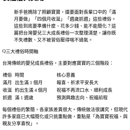
新手爸媽除了照顧寶寶，還要面對長輩口中的「滿
月要做」「四個月收涎」「週歲抓週」這些禮俗。
這些到底要準備什麼、花多少錢、能不能簡化？這
篇把台灣嬰兒三大成長禮俗一次整理清楚，讓你既
不失禮數、又不被習俗壓得喘不過氣。
三大禮俗時間軸
台灣傳統的嬰兒成長禮俗，主要對應寶寶的三個階段：
禮俗
時間
核心意義
滿月
出生滿 1 個月
報喜、祈求平安長大
收涎
約出生滿 4 個月
祝福不再流口水、順利成長
抓週
滿 1 週歲
預測興趣志向、祝福前程
每個禮俗的繁簡，各家族差異很大。傳統做法很講究，但現代
許多家庭已大幅簡化或只挑重點做，重點是「為寶寶祝福、與
親友分享喜悅」。