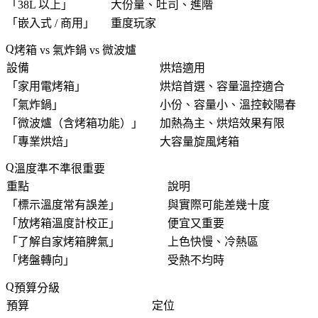
「
38L 以上
」
大份量、吐司、進階
「
嵌入式 / 商用
」
重度玩家
烤箱 vs 氣炸鍋 vs 微波爐
設備
烘焙適用
「
家用電烤箱
」
烘焙首選、容量溫控適合
「
氣炸鍋
」
小份、容量小、溫控較陽春
「
微波爐（含烤箱功能）
」
加熱為主、烘焙效果有限
「
專業烘焙
」
大容量旋風烤箱
溫度準不準很重要
重點
說明
「
標示溫度常有誤差
」
與實際可能差幾十度
「
放烤箱溫度計校正
」
便宜又重要
「
了解自家烤箱脾氣
」
上色快慢、冷熱區
「
烤盤轉向
」
受熱不均時
預算分級
預算
定位