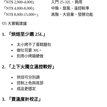
「
NT$ 2,000-4,000
」
入門 25-32L、夠用
「
NT$ 4,000-8,000
」
中階、旋風、溫控較準
「
NT$ 8,000-15,000+
」
高階、大容量、發酵功能
5 大實戰建議
1. 「
烘焙至少選 25L
」
太小烤不了蛋糕麵包
做吐司要 30L+
別用小烤箱硬做
2. 「
上下火獨立溫控較好
」
烘焙可分別調
控制上色與底部
成品更穩定
3. 「
買溫度計校正
」