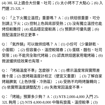
(4) 38L 以上適合大份量、吐司；(5) 太小烤不了大點心；(6) 入
門選 25-32L。
Q：「
上下火獨立溫控
」重要嗎？
A：(1) 烘焙很重要、可分
別調上下火；(2) 控制上色與底部受熱；(3) 沒有獨立溫控也能
烤但較難控；(4) 成品穩定度較高；(5) 預算許可優先選；(6)
搭配溫度計校正更準。
Q：「
氣炸鍋
」可以做烘焙嗎？
A：(1) 小份可（少量餅乾、
小蛋糕）；(2) 但容量小、溫控較陽春；(3) 蛋糕、麵包、吐司
受限；(4) 不能完全取代烤箱；(5) 認真烘焙選家用電烤箱；(6)
微波爐烘焙效果也有限。
Q：「
烤箱溫度不準
」怎麼辦？
A：(1) 標示溫度常與實際差
幾十度；(2) 放烤箱溫度計校正（便宜又重要）；(3) 了解自家
烤箱脾氣（上色快慢、冷熱區）；(4) 受熱不均時烤盤轉向；
(5) 依實際溫度調整配方；(6) 失敗常因溫度不準。
Q：「
烤箱
」預算多少夠？
A：(1) NT$ 2,000-4,000 入門 25-
32L 夠用；(2) NT$ 4,000-8,000 中階有旋風、溫控較準；(3)