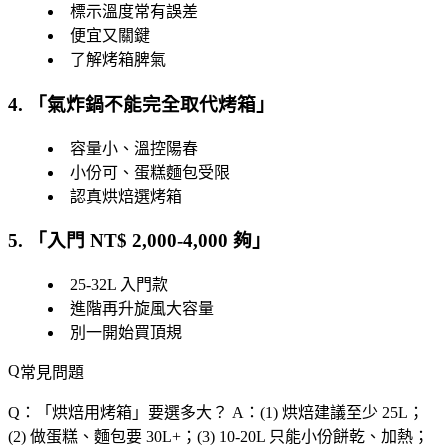
標示溫度常有誤差
便宜又關鍵
了解烤箱脾氣
4. 「
氣炸鍋不能完全取代烤箱
」
容量小、溫控陽春
小份可、蛋糕麵包受限
認真烘焙選烤箱
5. 「
入門 NT$ 2,000-4,000 夠
」
25-32L 入門款
進階再升旋風大容量
別一開始買頂規
常見問題
Q：「
烘焙用烤箱
」要選多大？
A：(1) 烘焙建議至少 25L；
(2) 做蛋糕、麵包要 30L+；(3) 10-20L 只能小份餅乾、加熱；