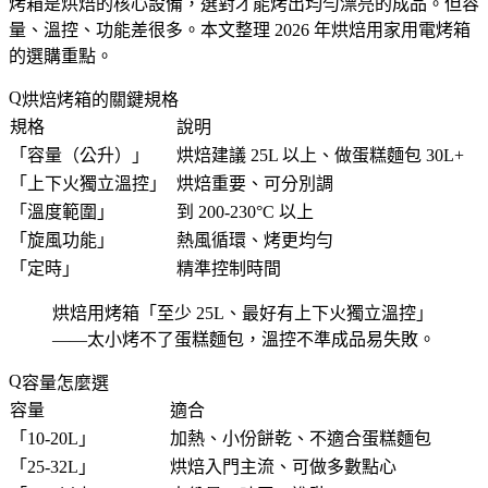
烤箱是烘焙的核心設備，選對才能烤出均勻漂亮的成品。但容
量、溫控、功能差很多。本文整理 2026 年烘焙用家用電烤箱
的選購重點。
烘焙烤箱的關鍵規格
規格
說明
「
容量（公升）
」
烘焙建議 25L 以上、做蛋糕麵包 30L+
「
上下火獨立溫控
」
烘焙重要、可分別調
「
溫度範圍
」
到 200-230°C 以上
「
旋風功能
」
熱風循環、烤更均勻
「
定時
」
精準控制時間
烘焙用烤箱「
至少 25L、最好有上下火獨立溫控
」
——太小烤不了蛋糕麵包，溫控不準成品易失敗。
容量怎麼選
容量
適合
「
10-20L
」
加熱、小份餅乾、不適合蛋糕麵包
「
25-32L
」
烘焙入門主流、可做多數點心