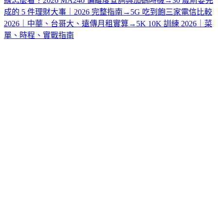
線怎麼看？2026 MA240 偏離度查詢與加碼時機
→
30 歲前要完
成的 5 件理財大事｜2026 完整指南
→
5G 吃到飽三家電信比較
2026｜中華、台哥大、遠傳月租實算
→
5K 10K 訓練 2026｜菜
單、時程、實戰指南