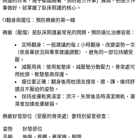
照護的日常，幾乎都圍繞著「預防這三件事」展開。把這三件
事做好，就掌握了臥床照護的核心。
翻身與擺位：預防褥瘡的第一線
褥瘡（壓傷）是臥床照護最常見的問題，預防遠比治療容易：
定時翻身
：一般建議約每 2 小時翻身、改變姿勢一次
（依長輩狀況與專業建議調整），避免同一部位持續受
壓。
減壓用具
：使用氣墊床、減壓墊分散壓力，骨突處可
用枕頭、軟墊墊高保護。
擺位要正確
：翻身後用枕頭支撐背、膝、踝，維持舒
適且不壓迫的姿勢。
保持皮膚乾爽清潔
：流汗、失禁後及時清潔擦乾，潮
濕會加速皮膚破損。
褥瘡好發部位（受壓的骨突處）要特別留意檢查：
姿勢
好發部位
平躺
後腦、肩胛、薦尾椎、腳跟