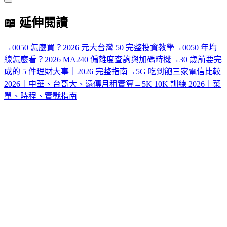
📖
延伸閱讀
→
0050 怎麼買？2026 元大台灣 50 完整投資教學
→
0050 年均
線怎麼看？2026 MA240 偏離度查詢與加碼時機
→
30 歲前要完
成的 5 件理財大事｜2026 完整指南
→
5G 吃到飽三家電信比較
2026｜中華、台哥大、遠傳月租實算
→
5K 10K 訓練 2026｜菜
單、時程、實戰指南