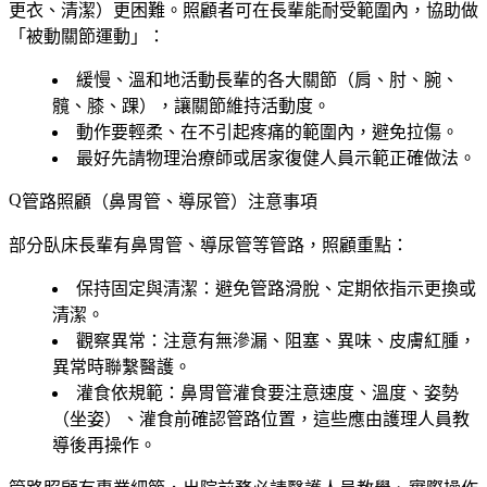
更衣、清潔）更困難。照顧者可在長輩能耐受範圍內，協助做
「被動關節運動」：
緩慢、溫和地活動長輩的各大關節（肩、肘、腕、
髖、膝、踝），讓關節維持活動度。
動作要輕柔、在不引起疼痛的範圍內，避免拉傷。
最好先請物理治療師或居家復健人員示範正確做法。
管路照顧（鼻胃管、導尿管）注意事項
部分臥床長輩有鼻胃管、導尿管等管路，照顧重點：
保持固定與清潔
：避免管路滑脫、定期依指示更換或
清潔。
觀察異常
：注意有無滲漏、阻塞、異味、皮膚紅腫，
異常時聯繫醫護。
灌食依規範
：鼻胃管灌食要注意速度、溫度、姿勢
（坐姿）、灌食前確認管路位置，這些應由護理人員教
導後再操作。