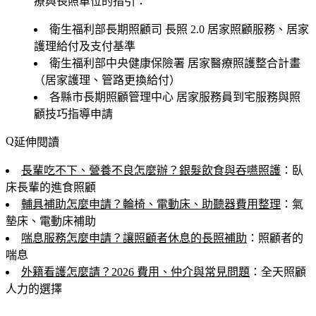
療與長照單位的指引：
衛生福利部長期照顧司
長照 2.0 居家照顧服務、居家
護理給付及支付基準
衛生福利部中央健康保險署
居家醫療照護整合計畫
（居家護理、管路更換給付）
各縣市長期照顧管理中心
居家服務員到宅服務與照
顧技巧指導申請
延伸閱讀
長輩吃不下、營養不良怎麼辦？銀髮飲食與吞嚥照護
：臥
床長輩的進食照顧
輔具補助怎麼申請？輪椅、電動床、助聽器費用整理
：氣
墊床、電動床補助
喘息服務怎麼申請？讓照顧者休息的長照補助
：照顧者的
喘息
外籍看護怎麼請？2026 費用、仲介與常見問題
：全天照顧
人力的選擇