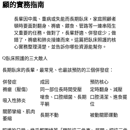
顧的實務指南
長輩因中風、重病或失能而長期臥床，家庭照顧者
頓時要面對翻身、褥瘡、餵食、管路等一連串陌生
又重要的任務。做對了，長輩舒適、併發症少；做
錯了，褥瘡和肺炎接連而來。這篇把臥床照護的核
心實務整理清楚，並告訴你哪些資源能幫你。
臥床照護的三大敵人
長期臥床的長輩，最常見、也最該預防的三個併發症：
併發症
成因
預防核心
褥瘡（壓傷）
同一部位長時間受壓
定時翻身、減壓
嗆食、口腔細菌、長期
口腔清潔、進食擺
吸入性肺炎
平躺
位
關節攣縮、肌肉
長期不動
被動關節運動
萎縮