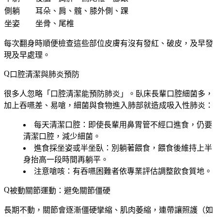
側躺
耳朵、肩、髖、膝外側、踝
坐姿
坐骨、尾椎
每次翻身時順便檢查這些部位皮膚有沒有發紅、破皮，及早發
現及早處理。
口腔清潔與肺炎預防
很多人忽略「口腔清潔能預防肺炎」。臥床長輩口腔細菌多，
加上吞嚥差、易嗆，細菌與食物進入肺部就造成吸入性肺炎：
每天清潔口腔
：即使長輩用鼻胃管不經口進食，仍要
清潔口腔，減少細菌。
進食採坐姿或半坐臥
：別躺著餵食，餵食後維持上半
身抬高一段時間再躺平。
注意嗆咳
：有吞嚥困難者依專業評估調整飲食質地。
被動關節運動：避免關節僵硬
長期不動，關節會逐漸僵硬攣縮、肌肉萎縮，連帶讓照護（如