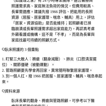
（如護理之家）有 24 小時專業團隊，適合醫療與
照護需求高、家庭無法負荷的情況，但費用較高、
長輩需適應。建議先撥 1966 評估、把能用的長照
資源（居服、居家護理、喘息、輔具）用上，評估
「居家 + 資源協助」是否能維持；若照顧者已瀕
臨崩潰或長輩照護需求超出家庭能力，再認真考慮
外籍看護或機構，這不是「不孝」，而是為長輩與
家庭找最可持續的照顧方式。
臥床照護的 3 個重點
盯緊三大敵人
：褥瘡（翻身減壓）、肺炎（口腔清潔擺
位）、關節僵硬（被動運動）。
管路照顧要先學會再回家
，異常隨時聯繫居家護理。
別一個人扛
，撥 1966 把居服、居家護理、輔具、喘息串起
來。
資料來源
臥床長輩的翻身、褥瘡與管路照顧，可參考以下醫