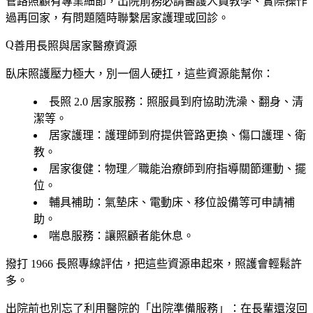
管路照顧有專業細節，出院前務必請醫護人員教學、實際操作
過再回家，有問題隨時聯繫居家護理或回診。
善用長照與居家醫療資源
臥床照護壓力極大，別一個人硬扛，這些資源能幫你：
長照 2.0 居家服務
：照服員到府協助洗澡、翻身、清
潔等。
居家護理
：護理師到府提供管路更換、傷口護理、衛
教。
居家復健
：物理／職能治療師到府指導關節運動、擺
位。
輔具補助
：氣墊床、電動床、移位設備等可申請補
助。
喘息服務
：讓照顧者能休息。
撥打
1966 長照專線
評估，把這些資源串起來，照護會輕鬆許
多。
出院前也別忘了利用醫院的「出院準備服務」：在長輩還沒回