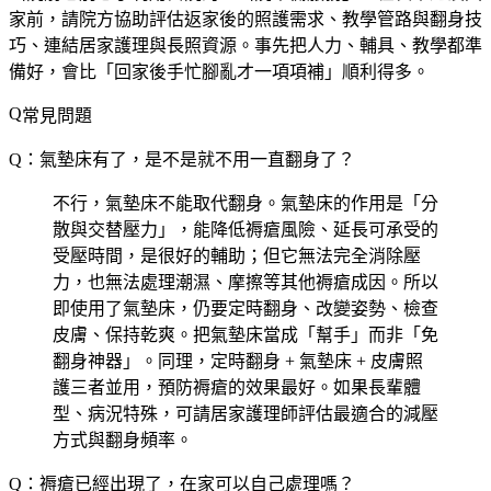
家前，請院方協助評估返家後的照護需求、教學管路與翻身技
巧、連結居家護理與長照資源。事先把人力、輔具、教學都準
備好，會比「回家後手忙腳亂才一項項補」順利得多。
常見問題
Q：氣墊床有了，是不是就不用一直翻身了？
不行，氣墊床不能取代翻身。氣墊床的作用是「分
散與交替壓力」，能降低褥瘡風險、延長可承受的
受壓時間，是很好的輔助；但它無法完全消除壓
力，也無法處理潮濕、摩擦等其他褥瘡成因。所以
即使用了氣墊床，仍要定時翻身、改變姿勢、檢查
皮膚、保持乾爽。把氣墊床當成「幫手」而非「免
翻身神器」。同理，定時翻身 + 氣墊床 + 皮膚照
護三者並用，預防褥瘡的效果最好。如果長輩體
型、病況特殊，可請居家護理師評估最適合的減壓
方式與翻身頻率。
Q：褥瘡已經出現了，在家可以自己處理嗎？