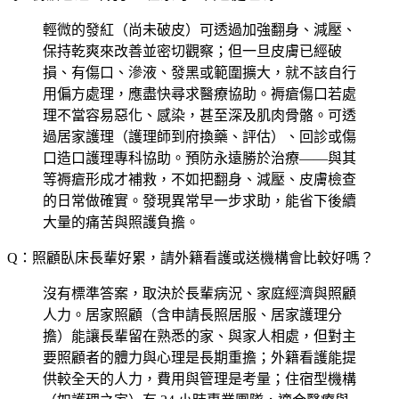
輕微的發紅（尚未破皮）可透過加強翻身、減壓、
保持乾爽來改善並密切觀察；但一旦皮膚已經破
損、有傷口、滲液、發黑或範圍擴大，就不該自行
用偏方處理，應盡快尋求醫療協助。褥瘡傷口若處
理不當容易惡化、感染，甚至深及肌肉骨骼。可透
過居家護理（護理師到府換藥、評估）、回診或傷
口造口護理專科協助。預防永遠勝於治療——與其
等褥瘡形成才補救，不如把翻身、減壓、皮膚檢查
的日常做確實。發現異常早一步求助，能省下後續
大量的痛苦與照護負擔。
Q：照顧臥床長輩好累，請外籍看護或送機構會比較好嗎？
沒有標準答案，取決於長輩病況、家庭經濟與照顧
人力。居家照顧（含申請長照居服、居家護理分
擔）能讓長輩留在熟悉的家、與家人相處，但對主
要照顧者的體力與心理是長期重擔；外籍看護能提
供較全天的人力，費用與管理是考量；住宿型機構