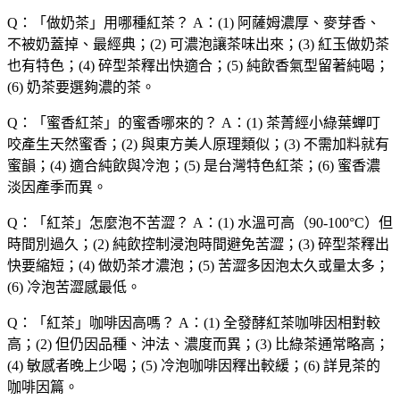
Q：「
做奶茶
」用哪種紅茶？
A：(1) 阿薩姆濃厚、麥芽香、
不被奶蓋掉、最經典；(2) 可濃泡讓茶味出來；(3) 紅玉做奶茶
也有特色；(4) 碎型茶釋出快適合；(5) 純飲香氣型留著純喝；
(6) 奶茶要選夠濃的茶。
Q：「
蜜香紅茶
」的蜜香哪來的？
A：(1) 茶菁經小綠葉蟬叮
咬產生天然蜜香；(2) 與東方美人原理類似；(3) 不需加料就有
蜜韻；(4) 適合純飲與冷泡；(5) 是台灣特色紅茶；(6) 蜜香濃
淡因產季而異。
Q：「
紅茶
」怎麼泡不苦澀？
A：(1) 水溫可高（90-100°C）但
時間別過久；(2) 純飲控制浸泡時間避免苦澀；(3) 碎型茶釋出
快要縮短；(4) 做奶茶才濃泡；(5) 苦澀多因泡太久或量太多；
(6) 冷泡苦澀感最低。
Q：「
紅茶
」咖啡因高嗎？
A：(1) 全發酵紅茶咖啡因相對較
高；(2) 但仍因品種、沖法、濃度而異；(3) 比綠茶通常略高；
(4) 敏感者晚上少喝；(5) 冷泡咖啡因釋出較緩；(6) 詳見茶的
咖啡因篇。