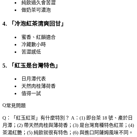
純飲過久會苦澀
做奶茶可濃泡
4. 「
冷泡紅茶清爽回甘
」
蜜香、紅韻適合
冷藏數小時
苦澀感低
5. 「
紅玉是台灣特色
」
日月潭代表
天然肉桂薄荷香
值得一試
常見問題
Q：「
紅玉紅茶
」有什麼特別？
A：(1) 即台茶 18 號、產於日
月潭；(2) 帶天然肉桂與薄荷香；(3) 是台灣育種特色紅茶；(4)
茶湯紅艷；(5) 純飲就很有特色；(6) 與進口阿薩姆風味不同。