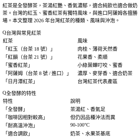
紅茶是全發酵茶，茶湯紅艷、香氣濃郁，適合純飲也適合做奶
茶。台灣的紅玉、蜜香紅茶有獨特風味，與進口阿薩姆各擅勝
場。本文整理 2026 年台灣紅茶的種類、風味與沖泡。
台灣與常見紅茶
紅茶
風味
「
紅玉（台茶 18 號）
」
肉桂、薄荷天然香
「
紅韻（台茶 21 號）
」
花果香、柔順
「
蜜香紅茶
」
小綠葉蟬叮咬、蜜香
「
阿薩姆（台茶 8 號 / 進口）
」
濃厚、麥芽香、適合奶茶
「
日月潭紅茶
」
台灣紅茶代表產區
全發酵的特性
特性
說明
「
全發酵
」
茶湯紅、香氣足
「
咖啡因相對較高
」
但仍因品種沖法而異
90-100°C
「
耐高溫沖泡
」
「
適合調飲
」
奶茶、水果茶基底