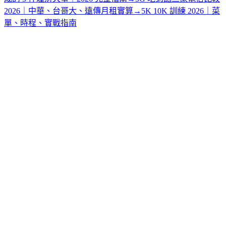
2026｜中華、台哥大、遠傳月租實算
→
5K 10K 訓練 2026｜菜
單、時程、實戰指南