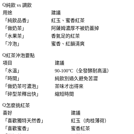
純飲 vs 調飲
用途
建議
「
純飲品香
」
紅玉、蜜香紅茶
「
做奶茶
」
阿薩姆濃厚不被奶蓋掉
「
水果茶
」
香氣足的紅茶
「
冷泡
」
蜜香、紅韻清爽
紅茶沖泡要點
項目
建議
「
水溫
」
90-100°C（全發酵耐高溫）
「
時間
」
純飲別過久避免苦澀
「
做奶茶可濃泡
」
茶味才出得來
「
碎型茶釋出快
」
縮短時間
怎麼挑紅茶
喜好
建議
「
喜歡獨特天然香
」
紅玉（肉桂薄荷）
「
喜歡蜜香
」
蜜香紅茶