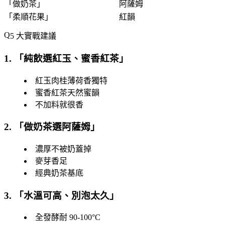
「
做奶茶
」
阿薩姆
「
柔順花果
」
紅韻
5 大實戰建議
1. 「
純飲選紅玉、蜜香紅茶
」
紅玉肉桂薄荷香獨特
蜜香紅茶天然蜜韻
不加料就很香
2. 「
做奶茶選阿薩姆
」
濃厚不被奶蓋掉
麥芽香足
經典奶茶基底
3. 「
水溫可高、別泡太久
」
全發酵耐 90-100°C