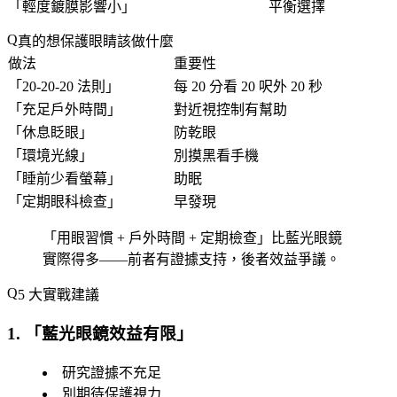
「
輕度鍍膜影響小
」
平衡選擇
真的想保護眼睛該做什麼
做法
重要性
「
20-20-20 法則
」
每 20 分看 20 呎外 20 秒
「
充足戶外時間
」
對近視控制有幫助
「
休息眨眼
」
防乾眼
「
環境光線
」
別摸黑看手機
「
睡前少看螢幕
」
助眠
「
定期眼科檢查
」
早發現
「
用眼習慣 + 戶外時間 + 定期檢查
」比藍光眼鏡
實際得多——前者有證據支持，後者效益爭議。
5 大實戰建議
1. 「
藍光眼鏡效益有限
」
研究證據不充足
別期待保護視力