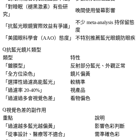
「
對睡眠（褪黑激素）有些研
晚間使用螢幕影響
究
」
不少 meta-analysis 持保留態
「
抗藍光眼鏡實際效益有爭議
」
度
「
美國眼科學會（AAO）態度
」
不特別推薦藍光眼鏡防眼疾
抗藍光鏡片類型
類型
特性
「
鍍膜型
」
反射部分藍光、外觀正常
「
全方位染色
」
鏡片偏黃
「
選擇性過濾高能藍光
」
較精準
「
過濾率 20-40%
」
視產品
「
過濾過多會視覺色差
」
看物偏色
視覺色差的副作用
重點
說明
「
過濾越多藍光越偏黃
」
影響色彩判斷
「
從事設計、醫療等不適合
」
需準確色彩