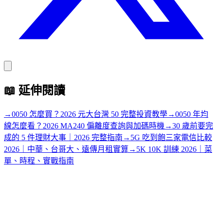
📖
延伸閱讀
→
0050 怎麼買？2026 元大台灣 50 完整投資教學
→
0050 年均
線怎麼看？2026 MA240 偏離度查詢與加碼時機
→
30 歲前要完
成的 5 件理財大事｜2026 完整指南
→
5G 吃到飽三家電信比較
2026｜中華、台哥大、遠傳月租實算
→
5K 10K 訓練 2026｜菜
單、時程、實戰指南