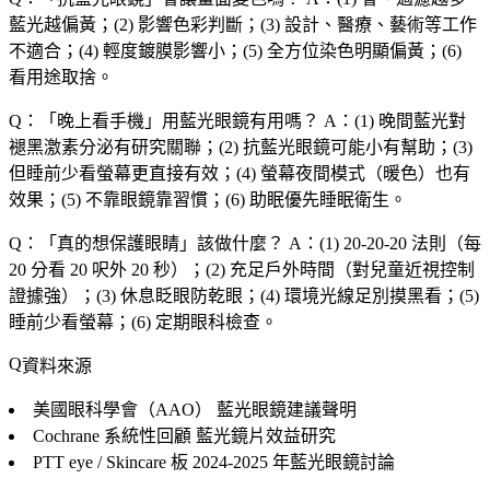
藍光越偏黃；(2) 影響色彩判斷；(3) 設計、醫療、藝術等工作
不適合；(4) 輕度鍍膜影響小；(5) 全方位染色明顯偏黃；(6)
看用途取捨。
Q：「
晚上看手機
」用藍光眼鏡有用嗎？
A：(1) 晚間藍光對
褪黑激素分泌有研究關聯；(2) 抗藍光眼鏡可能小有幫助；(3)
但睡前少看螢幕更直接有效；(4) 螢幕夜間模式（暖色）也有
效果；(5) 不靠眼鏡靠習慣；(6) 助眠優先睡眠衛生。
Q：「
真的想保護眼睛
」該做什麼？
A：(1) 20-20-20 法則（每
20 分看 20 呎外 20 秒）；(2) 充足戶外時間（對兒童近視控制
證據強）；(3) 休息眨眼防乾眼；(4) 環境光線足別摸黑看；(5)
睡前少看螢幕；(6) 定期眼科檢查。
資料來源
美國眼科學會（AAO）
藍光眼鏡建議聲明
Cochrane 系統性回顧
藍光鏡片效益研究
PTT eye / Skincare 板
2024-2025 年藍光眼鏡討論