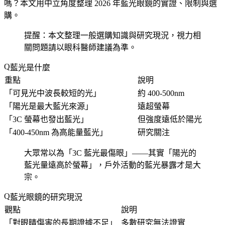
嗎？本文用中立角度整理 2026 年藍光眼鏡的實證、限制與選
購。
提醒：本文整理一般選購知識與研究現況，視力相
關問題請以眼科醫師建議為準。
藍光是什麼
重點
說明
「
可見光中波長較短的光
」
約 400-500nm
「
陽光是最大藍光來源
」
遠超螢幕
「
3C 螢幕也發出藍光
」
但強度遠低於陽光
「
400-450nm 為高能量藍光
」
研究關注
大眾常以為「
3C 藍光最傷眼
」——其實「
陽光的
藍光量遠高於螢幕
」，戶外活動的藍光暴露才是大
宗。
藍光眼鏡的研究現況
觀點
說明
「
對眼睛傷害的長期證據不足
」
多數研究無法證實