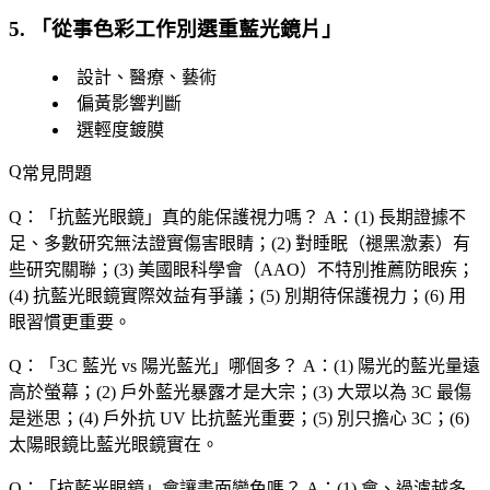
5. 「
從事色彩工作別選重藍光鏡片
」
設計、醫療、藝術
偏黃影響判斷
選輕度鍍膜
常見問題
Q：「
抗藍光眼鏡
」真的能保護視力嗎？
A：(1) 長期證據不
足、多數研究無法證實傷害眼睛；(2) 對睡眠（褪黑激素）有
些研究關聯；(3) 美國眼科學會（AAO）不特別推薦防眼疾；
(4) 抗藍光眼鏡實際效益有爭議；(5) 別期待保護視力；(6) 用
眼習慣更重要。
Q：「
3C 藍光 vs 陽光藍光
」哪個多？
A：(1) 陽光的藍光量遠
高於螢幕；(2) 戶外藍光暴露才是大宗；(3) 大眾以為 3C 最傷
是迷思；(4) 戶外抗 UV 比抗藍光重要；(5) 別只擔心 3C；(6)
太陽眼鏡比藍光眼鏡實在。
Q：「
抗藍光眼鏡
」會讓畫面變色嗎？
A：(1) 會、過濾越多