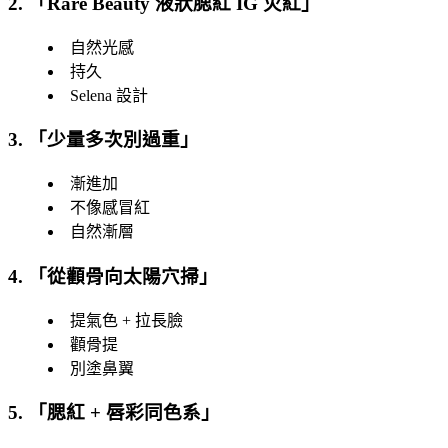
2. 「
Rare Beauty 液狀腮紅 IG 火紅
」
自然光感
持久
Selena 設計
3. 「
少量多次別過重
」
漸進加
不像感冒紅
自然漸層
4. 「
從顴骨向太陽穴掃
」
提氣色 + 拉長臉
顴骨提
別塗鼻翼
5. 「
腮紅 + 唇彩同色系
」