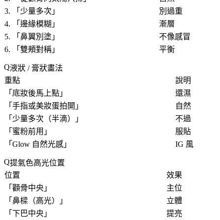
3. 「
少量多次
」
別過重
4. 「
邊緣模糊
」
漸層
5. 「
鼻翼別塗
」
不像感冒
6. 「
雙頰對稱
」
平衡
液狀 / 膏狀畫法
重點
說明
「
底妝後馬上點
」
還濕
「
手指或美妝蛋拍開
」
自然
「
少量多次（半滴）
」
不過
「
蜜粉前用
」
服貼
「
Glow 自然光感
」
IG 風
提氣色高光位置
位置
效果
「
顴骨中央
」
主位
「
鼻樑（高光）
」
立體
「
下巴中央
」
提亮