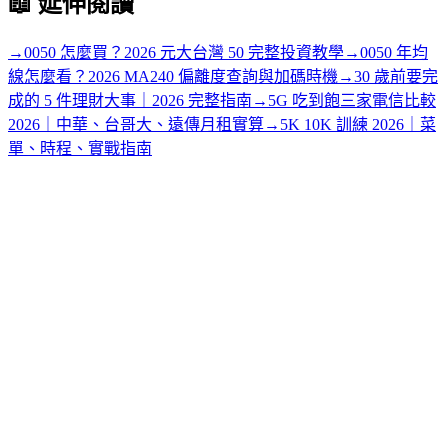
📖
延伸閱讀
→
0050 怎麼買？2026 元大台灣 50 完整投資教學
→
0050 年均
線怎麼看？2026 MA240 偏離度查詢與加碼時機
→
30 歲前要完
成的 5 件理財大事｜2026 完整指南
→
5G 吃到飽三家電信比較
2026｜中華、台哥大、遠傳月租實算
→
5K 10K 訓練 2026｜菜
單、時程、實戰指南