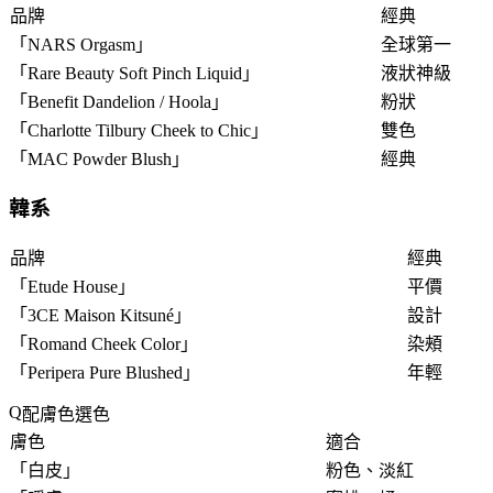
品牌
經典
「
NARS Orgasm
」
全球第一
「
Rare Beauty Soft Pinch Liquid
」
液狀神級
「
Benefit Dandelion / Hoola
」
粉狀
「
Charlotte Tilbury Cheek to Chic
」
雙色
「
MAC Powder Blush
」
經典
韓系
品牌
經典
「
Etude House
」
平價
「
3CE Maison Kitsuné
」
設計
「
Romand Cheek Color
」
染頰
「
Peripera Pure Blushed
」
年輕
配膚色選色
膚色
適合
「
白皮
」
粉色、淡紅