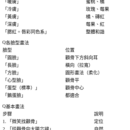
「
暖膚
」
蜜桃、橘
「
冷膚
」
玫瑰、莓果
「
黃膚
」
橘、磚紅
「
深膚
」
莓果、紅
「
腮紅 + 唇彩同色系
」
整體和諧
各臉型畫法
臉型
位置
「
圓臉
」
顴骨下方斜向耳
「
長臉
」
橫向（拉寬）
「
方臉
」
圓形畫法（柔化）
「
心型臉
」
顴骨平
「
蛋型（標準）
」
顴骨中心
「
鵝蛋臉
」
都適合
基本畫法
步驟
說明
1. 「
微笑找顴骨
」
定位
2. 「
從顴骨向太陽穴掃
」
自然