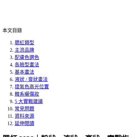
本文目錄
腮紅類型
主流品牌
配膚色選色
各臉型畫法
基本畫法
液狀 / 膏狀畫法
提氣色高光位置
韓系曬傷妝
5 大實戰建議
常見問題
資料來源
延伸閱讀