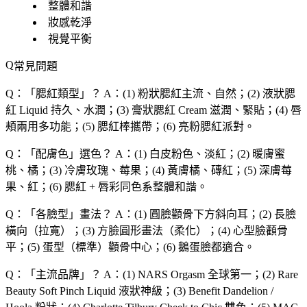
整體和諧
妝感乾淨
視覺平衡
常見問題
Q：「
腮紅類型
」？
A：(1) 粉狀腮紅主流、自然；(2) 液狀腮
紅 Liquid 持久、水潤；(3) 膏狀腮紅 Cream 滋潤、緊貼；(4) 唇
頰兩用多功能；(5) 腮紅棒攜帶；(6) 亮粉腮紅派對。
Q：「
配膚色
」選色？
A：(1) 白皮粉色、淡紅；(2) 暖膚蜜
桃、橘；(3) 冷膚玫瑰、莓果；(4) 黃膚橘、磚紅；(5) 深膚莓
果、紅；(6) 腮紅 + 唇彩同色系整體和諧。
Q：「
各臉型
」畫法？
A：(1) 圓臉顴骨下方斜向耳；(2) 長臉
橫向（拉寬）；(3) 方臉圓形畫法（柔化）；(4) 心型臉顴骨
平；(5) 蛋型（標準）顴骨中心；(6) 鵝蛋臉都適合。
Q：「
主流品牌
」？
A：(1) NARS Orgasm 全球第一；(2) Rare
Beauty Soft Pinch Liquid 液狀神級；(3) Benefit Dandelion /