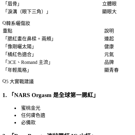
「
眉骨
」
立體眼
「
淚溝（眼下三角）
」
顯眼大
韓系曬傷妝
重點
說明
「
腮紅畫在鼻樑 + 兩頰
」
連起
「
像剛曬太陽
」
健康
「
橘紅色適合
」
元氣
「
3CE、Romand 主流
」
品牌
「
年輕風格
」
顯青春
5 大實戰建議
1. 「
NARS Orgasm 是全球第一腮紅
」
蜜桃金光
任何膚色適
必備款