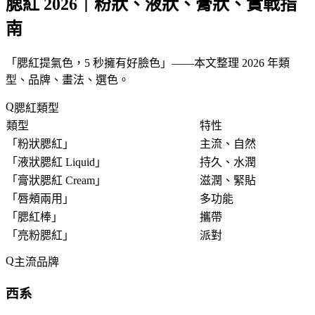
腮紅 2026｜粉狀、液狀、膏狀、實戰指
南
「
腮紅提氣色，5 秒擁有好臉色
」——本文整理 2026 年類
型、品牌、畫法、選色。
腮紅類型
類型
特性
「
粉狀腮紅
」
主流、自然
「
液狀腮紅 Liquid
」
持久、水潤
「
膏狀腮紅 Cream
」
滋潤、緊貼
「
唇頰兩用
」
多功能
「
腮紅棒
」
攜帶
「
亮粉腮紅
」
派對
主流品牌
西系