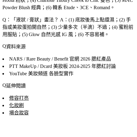
Hoola 粉狀；(4) Charlotte Tilbury Cheek to Chic 雙色；(5) MAC
Powder Blush 經典；(6) 韓系 Etude、3CE、Romand。
Q：「
液狀 / 膏狀
」畫法？
A：(1) 底妝後馬上點還濕；(2) 手
指或美妝蛋拍開自然；(3) 少量多次（半滴）不過；(4) 蜜粉前
用服貼；(5) Glow 自然光感 IG 風；(6) 不容易補。
資料來源
NARS / Rare Beauty / Benefit 官網
2026 腮紅產品
PTT MakeUp / Dcard 美妝板
2024-2025 年腮紅討論
YouTube 美妝頻道
各臉型實作
延伸閱讀
修容打亮
化妝刷
場合妝容