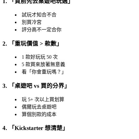
1. 「
買前先去桌遊吧玩過
」
試玩才知合不合
別買冷宮
評分高不一定合你
2. 「
重玩價值 > 款數
」
1 款好玩玩 50 次
5 款買來放著無意義
看「
你會重玩嗎？
」
3. 「
桌遊吧 vs 買的分界
」
玩 5+ 次以上買划算
偶爾玩去桌遊吧
算個別款的成本
4. 「
Kickstarter 想清楚
」