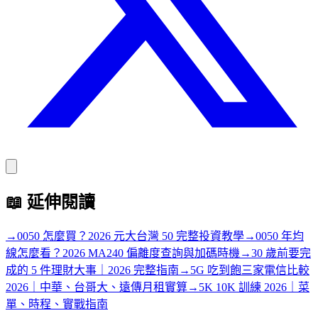
📖
延伸閱讀
→
0050 怎麼買？2026 元大台灣 50 完整投資教學
→
0050 年均
線怎麼看？2026 MA240 偏離度查詢與加碼時機
→
30 歲前要完
成的 5 件理財大事｜2026 完整指南
→
5G 吃到飽三家電信比較
2026｜中華、台哥大、遠傳月租實算
→
5K 10K 訓練 2026｜菜
單、時程、實戰指南