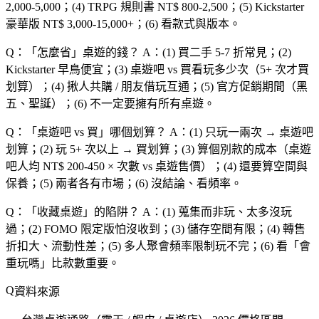
2,000-5,000；(4) TRPG 規則書 NT$ 800-2,500；(5) Kickstarter
豪華版 NT$ 3,000-15,000+；(6) 看款式與版本。
Q：「
怎麼省
」桌遊的錢？
A：(1) 買二手 5-7 折常見；(2)
Kickstarter 早鳥便宜；(3) 桌遊吧 vs 買看玩多少次（5+ 次才買
划算）；(4) 揪人共購 / 朋友借玩互通；(5) 官方促銷期間（黑
五、聖誕）；(6) 不一定要擁有所有桌遊。
Q：「
桌遊吧 vs 買
」哪個划算？
A：(1) 只玩一兩次 → 桌遊吧
划算；(2) 玩 5+ 次以上 → 買划算；(3) 算個別款的成本（桌遊
吧人均 NT$ 200-450 × 次數 vs 桌遊售價）；(4) 還要算空間與
保養；(5) 兩者各有市場；(6) 沒結論、看頻率。
Q：「
收藏桌遊
」的陷阱？
A：(1) 蒐集而非玩、太多沒玩
過；(2) FOMO 限定版怕沒收到；(3) 儲存空間有限；(4) 轉售
折扣大、流動性差；(5) 多人聚會頻率限制玩不完；(6) 看「
會
重玩嗎
」比款數重要。
資料來源