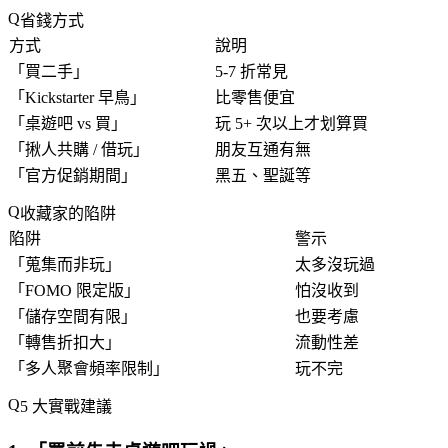
省錢方式
方式
說明
「
買二手
」
5-7 折常見
「
Kickstarter 早鳥
」
比零售便宜
「
桌遊吧 vs 買
」
玩 5+ 次以上才划算買
「
揪人共購 / 借玩
」
朋友互通有無
「
官方促銷期間
」
黑五、聖誕等
收藏家的陷阱
陷阱
警示
「
蒐集而非玩
」
太多沒玩過
「
FOMO 限定版
」
怕沒收到
「
儲存空間有限
」
也要考慮
「
轉售折扣大
」
流動性差
「
多人聚會頻率限制
」
玩不完
5 大實戰建議