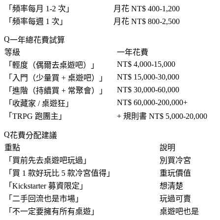
「
頻率每月 1-2 次
」
月花 NT$ 400-1,200
「
頻率每週 1 次
」
月花 NT$ 800-2,500
一年總花費試算
等級
一年花費
NT$ 4,000-15,000
「
輕度（偶爾去桌遊吧）
」
NT$ 15,000-30,000
「
入門（少量買 + 桌遊吧）
」
NT$ 30,000-60,000
「
進階（持續買 + 常聚會）
」
NT$ 60,000-200,000+
「
收藏家 / 桌遊狂
」
「
TRPG 跑團主
」
+ 規則書 NT$ 5,000-20,000
花費分配建議
重點
說明
「
買前先去桌遊吧玩過
」
別買冷宮
「
買 1 款好玩比 5 款冷宮值得
」
重玩價值
「
Kickstarter 募資限定
」
想清楚
「
二手回流也是市場
」
玩過可賣
「
不一定要擁有所有桌遊
」
桌遊吧也是