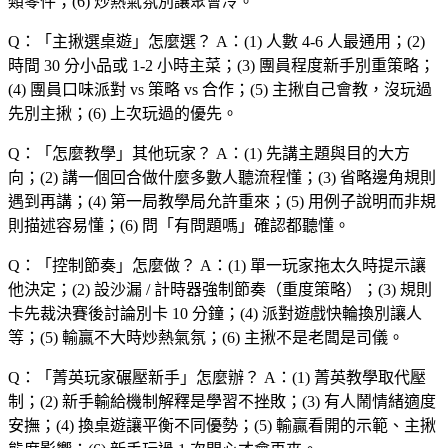
類零件；(6) 炒熱氣氛別讓聚會冷。
Q：「
主揪選桌遊
」怎麼選？
A：(1) 人數 4-6 人最通用；(2)
時間 30 分小品或 1-2 小時主菜；(3) 團員程度新手別重策略；
(4) 團員口味派對 vs 策略 vs 合作；(5) 主揪自己會教，沒玩過
先別主揪；(6) 上次玩過的優先。
Q：「
怎麼教學
」其他玩家？
A：(1) 先講主題與目的大方
向；(2) 講一個回合做什麼多數人聽流程懂；(3) 省略邊角規則
遇到再講；(4) 第一局教學局允許重來；(5) 用例子說明而非規
則描述容易懂；(6) 問「有問題嗎」確認都聽懂。
Q：「
控制節奏
」怎麼做？
A：(1) 單一玩家拖太久時提示讓
他決定；(2) 設沙漏 / 計時器強制節奏（重度策略）；(3) 規則
卡先裁決賽後討論別卡 10 分鐘；(4) 派對遊戲快輪換別讓人
等；(5) 輸贏不大時炒熱氣氛；(6) 主揪不是老闆是司儀。
Q：「
菁英玩家碾壓新手
」怎麼辦？
A：(1) 菁英教學取代壓
制；(2) 新手輸給機制解釋是學習不挫敗；(3) 有人鬧情緒適度
安撫；(4) 換桌遊讓平衡不同優勢；(5) 輸贏看開的示範、主揪