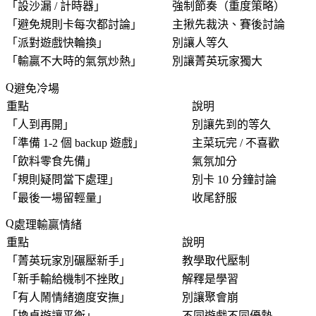
「
設沙漏 / 計時器
」
強制節奏（重度策略）
「
避免規則卡每次都討論
」
主揪先裁決、賽後討論
「
派對遊戲快輪換
」
別讓人等久
「
輸贏不大時的氣氛炒熱
」
別讓菁英玩家獨大
避免冷場
重點
說明
「
人到再開
」
別讓先到的等久
「
準備 1-2 個 backup 遊戲
」
主菜玩完 / 不喜歡
「
飲料零食先備
」
氣氛加分
「
規則疑問當下處理
」
別卡 10 分鐘討論
「
最後一場留輕量
」
收尾舒服
處理輸贏情緒
重點
說明
「
菁英玩家別碾壓新手
」
教學取代壓制
「
新手輸給機制不挫敗
」
解釋是學習
「
有人鬧情緒適度安撫
」
別讓聚會崩
「
換桌遊讓平衡
」
不同遊戲不同優勢