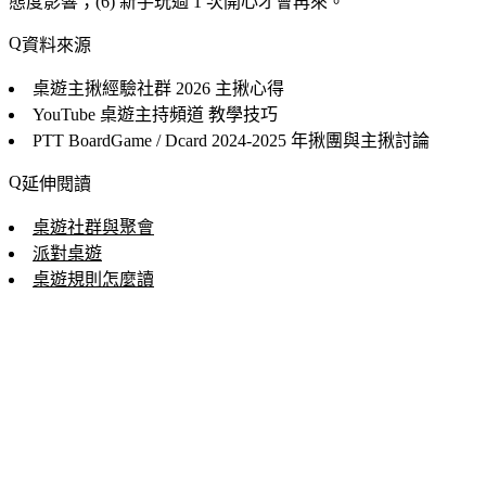
態度影響；(6) 新手玩過 1 次開心才會再來。
資料來源
桌遊主揪經驗社群
2026 主揪心得
YouTube 桌遊主持頻道
教學技巧
PTT BoardGame / Dcard
2024-2025 年揪團與主揪討論
延伸閱讀
桌遊社群與聚會
派對桌遊
桌遊規則怎麼讀