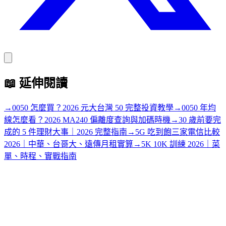
📖
延伸閱讀
→
0050 怎麼買？2026 元大台灣 50 完整投資教學
→
0050 年均
線怎麼看？2026 MA240 偏離度查詢與加碼時機
→
30 歲前要完
成的 5 件理財大事｜2026 完整指南
→
5G 吃到飽三家電信比較
2026｜中華、台哥大、遠傳月租實算
→
5K 10K 訓練 2026｜菜
單、時程、實戰指南