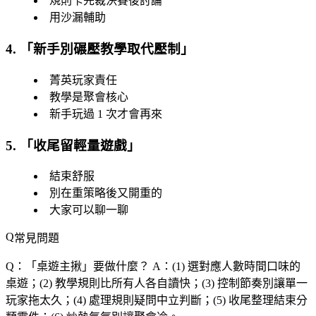
規則卡先裁決賽後討論
用沙漏輔助
4. 「
新手別碾壓教學取代壓制
」
菁英玩家責任
教學是聚會核心
新手玩過 1 次才會再來
5. 「
收尾留輕量遊戲
」
結束舒服
別在重策略後又開重的
大家可以聊一聊
常見問題
Q：「
桌遊主揪
」要做什麼？
A：(1) 選對應人數時間口味的
桌遊；(2) 教學規則比所有人各自讀快；(3) 控制節奏別讓單一
玩家拖太久；(4) 處理規則疑問中立判斷；(5) 收尾整理結束分