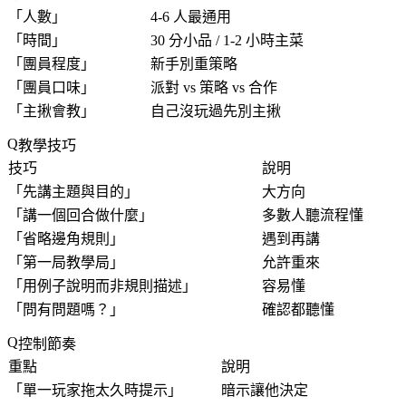
「
人數
」
4-6 人最通用
「
時間
」
30 分小品 / 1-2 小時主菜
「
團員程度
」
新手別重策略
「
團員口味
」
派對 vs 策略 vs 合作
「
主揪會教
」
自己沒玩過先別主揪
教學技巧
技巧
說明
「
先講主題與目的
」
大方向
「
講一個回合做什麼
」
多數人聽流程懂
「
省略邊角規則
」
遇到再講
「
第一局教學局
」
允許重來
「
用例子說明而非規則描述
」
容易懂
「問有問題嗎？」
確認都聽懂
控制節奏
重點
說明
「
單一玩家拖太久時提示
」
暗示讓他決定