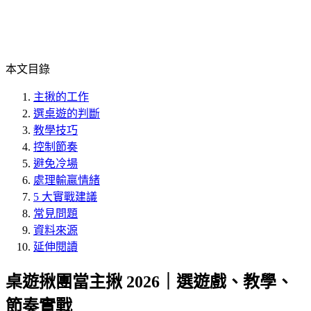
本文目錄
主揪的工作
選桌遊的判斷
教學技巧
控制節奏
避免冷場
處理輸贏情緒
5 大實戰建議
常見問題
資料來源
延伸閱讀
桌遊揪團當主揪 2026｜選遊戲、教學、
節奏實戰