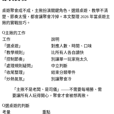
桌遊聚會成不成，主揪扮演關鍵角色。選錯桌遊、教學不清
楚、節奏太慢，都會讓聚會冷掉。本文整理 2026 年當桌遊主
揪的實戰技巧。
主揪的工作
工作
說明
「
選桌遊
」
對應人數、時間、口味
「
教學規則
」
比所有人各自讀快
「
控制節奏
」
別讓單一玩家拖太久
「
處理規則疑問
」
中立判斷
「
收尾整理
」
結束分類零件
「
炒熱氣氛
」
別讓聚會冷
「
主揪不是老闆、是司儀
」——不需要每場勝、需
要讓所有人玩得開心，聚會才會被想再揪。
選桌遊的判斷
考量
重點