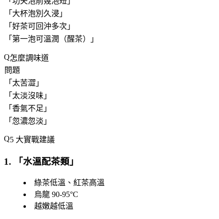
「
功夫泡前幾泡短
」
「
大杯泡別久浸
」
「
好茶可回沖多次
」
「
第一泡可溫潤（醒茶）
」
怎麼調味道
問題
「
太苦澀
」
「
太淡沒味
」
「
香氣不足
」
「
忽濃忽淡
」
5 大實戰建議
1. 「
水溫配茶類
」
綠茶低溫、紅茶高溫
烏龍 90-95°C
越嫩越低溫