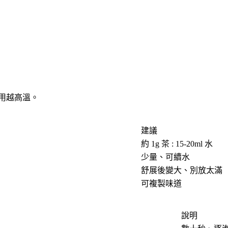
火用越高溫。
建議
約 1g 茶 : 15-20ml 水
少量、可續水
舒展後變大、別放太滿
可複製味道
說明