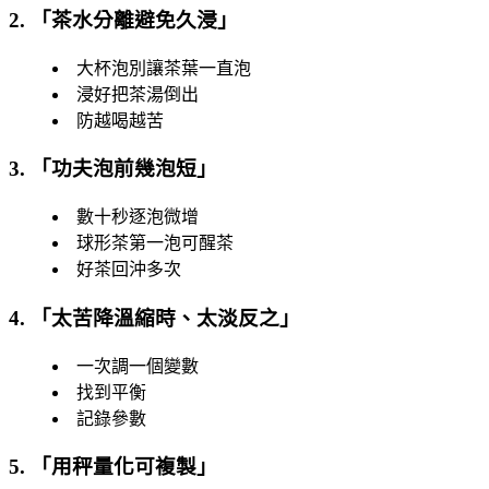
2. 「
茶水分離避免久浸
」
大杯泡別讓茶葉一直泡
浸好把茶湯倒出
防越喝越苦
3. 「
功夫泡前幾泡短
」
數十秒逐泡微增
球形茶第一泡可醒茶
好茶回沖多次
4. 「
太苦降溫縮時、太淡反之
」
一次調一個變數
找到平衡
記錄參數
5. 「
用秤量化可複製
」