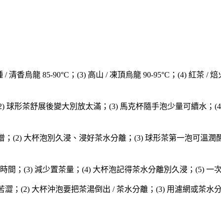
 包種 / 清香烏龍 85-90°C；(3) 高山 / 凍頂烏龍 90-95°C；(4) 紅
ml 水；(2) 球形茶舒展後變大別放太滿；(3) 馬克杯隨手泡少量可續水；
；(2) 大杯泡別久浸、浸好茶水分離；(3) 球形茶第一泡可溫潤醒茶
浸泡時間；(3) 減少置茶量；(4) 大杯泡記得茶水分離別久浸；(5)
澀；(2) 大杯沖泡要把茶湯倒出 / 茶水分離；(3) 用濾網或茶水分