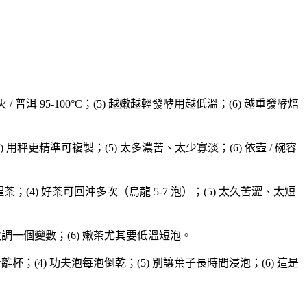
茶 / 焙火 / 普洱 95-100°C；(5) 越嫩越輕發酵用越低溫；(6) 越重發酵焙
(4) 用秤更精準可複製；(5) 太多濃苦、太少寡淡；(6) 依壺 / 碗容
；(4) 好茶可回沖多次（烏龍 5-7 泡）；(5) 太久苦澀、太短
 一次調一個變數；(6) 嫩茶尤其要低溫短泡。
離杯；(4) 功夫泡每泡倒乾；(5) 別讓葉子長時間浸泡；(6) 這是