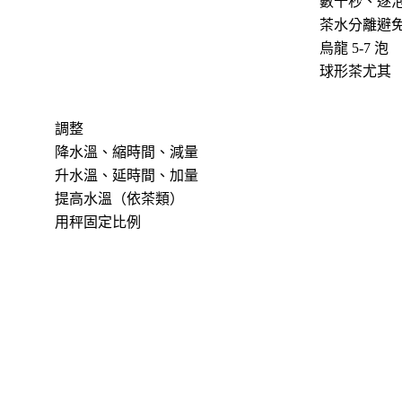
數十秒、逐
茶水分離避
烏龍 5-7 泡
球形茶尤其
調整
降水溫、縮時間、減量
升水溫、延時間、加量
提高水溫（依茶類）
用秤固定比例