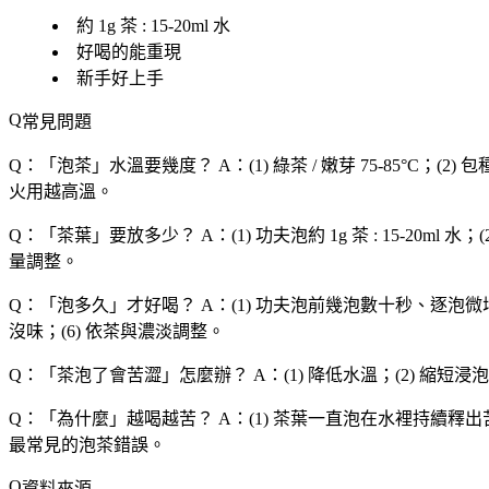
約 1g 茶 : 15-20ml 水
好喝的能重現
新手好上手
常見問題
Q：「
泡茶
」水溫要幾度？
A：(1) 綠茶 / 嫩芽 75-85°C；(2)
火用越高溫。
Q：「
茶葉
」要放多少？
A：(1) 功夫泡約 1g 茶 : 15-20
量調整。
Q：「
泡多久
」才好喝？
A：(1) 功夫泡前幾泡數十秒、逐泡微增
沒味；(6) 依茶與濃淡調整。
Q：「
茶泡了會苦澀
」怎麼辦？
A：(1) 降低水溫；(2) 縮短
Q：「
為什麼
」越喝越苦？
A：(1) 茶葉一直泡在水裡持續釋出苦
最常見的泡茶錯誤。
資料來源