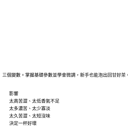
」三個變數。掌握基礎參數並學會微調，新手也能泡出回甘好茶。本
影響
太高苦澀、太低香氣不足
太多濃苦、太少寡淡
太久苦澀、太短沒味
決定一杯好壞