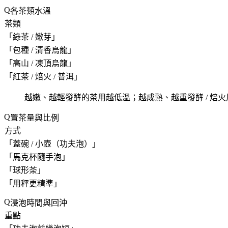
各茶類水溫
茶類
「
綠茶 / 嫩芽
」
「
包種 / 清香烏龍
」
「
高山 / 凍頂烏龍
」
「
紅茶 / 焙火 / 普洱
」
越嫩、越輕發酵的茶用越低溫；越成熟、越重發酵 / 焙
置茶量與比例
方式
「
蓋碗 / 小壺（功夫泡）
」
「
馬克杯隨手泡
」
「
球形茶
」
「
用秤更精準
」
浸泡時間與回沖
重點