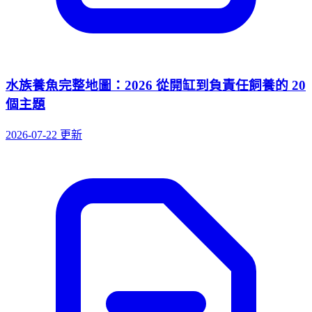
水族養魚完整地圖：2026 從開缸到負責任飼養的 20
個主題
2026-07-22 更新