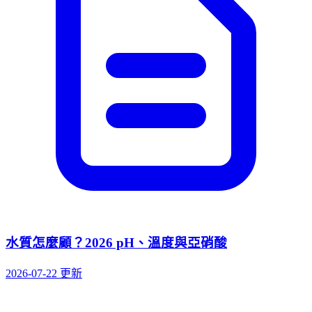
水質怎麼顧？2026 pH、溫度與亞硝酸
2026-07-22 更新