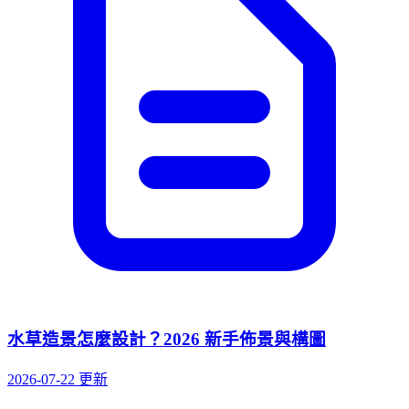
水草造景怎麼設計？2026 新手佈景與構圖
2026-07-22 更新