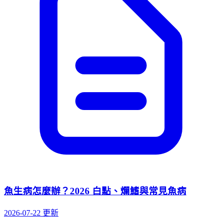
魚生病怎麼辦？2026 白點、爛鰭與常見魚病
2026-07-22 更新