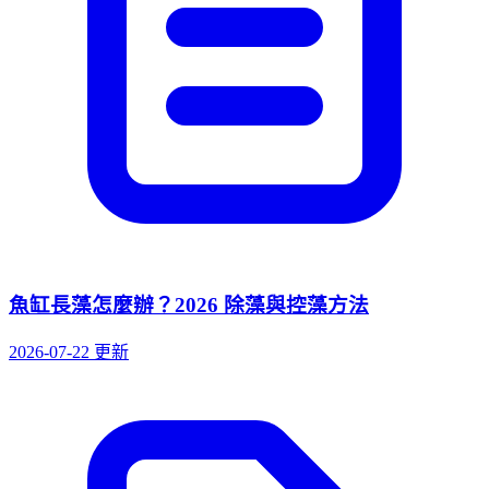
魚缸長藻怎麼辦？2026 除藻與控藻方法
2026-07-22 更新