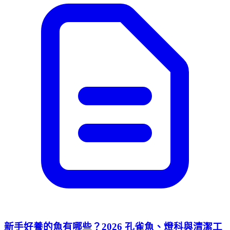
新手好養的魚有哪些？2026 孔雀魚、燈科與清潔工