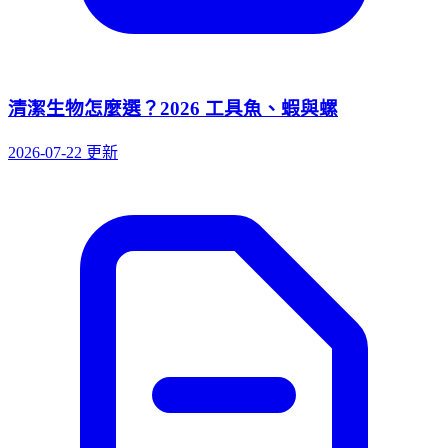
清潔生物怎麼選？2026 工具魚、蝦與螺
2026-07-22 更新