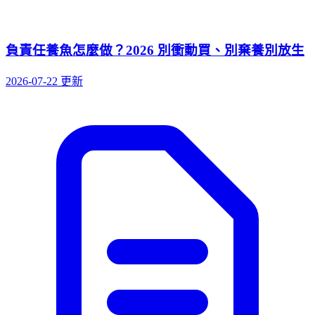
負責任養魚怎麼做？2026 別衝動買、別棄養別放生
2026-07-22 更新