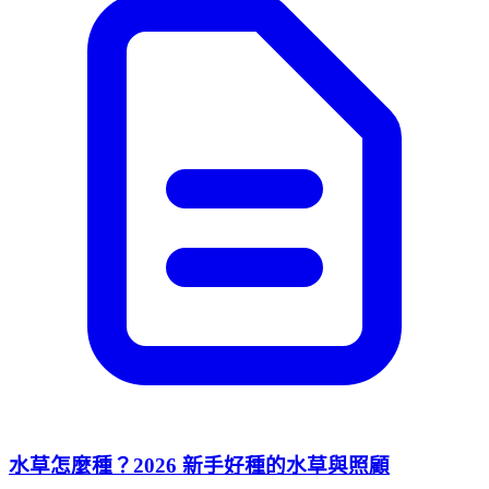
水草怎麼種？2026 新手好種的水草與照顧