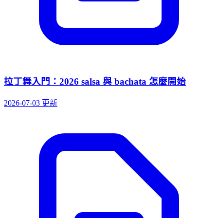
拉丁舞入門：2026 salsa 與 bachata 怎麼開始
2026-07-03 更新