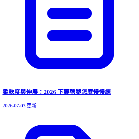
柔軟度與伸展：2026 下腰劈腿怎麼慢慢練
2026-07-03 更新