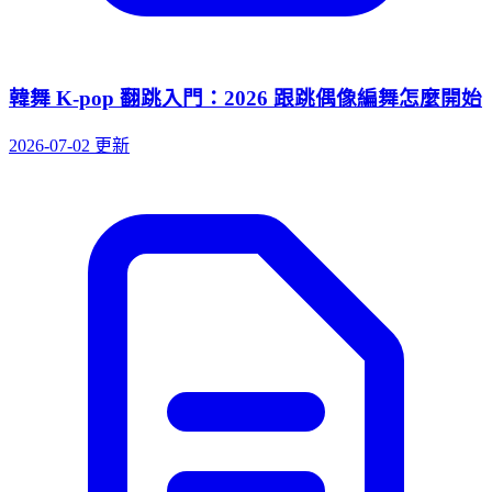
韓舞 K-pop 翻跳入門：2026 跟跳偶像編舞怎麼開始
2026-07-02 更新