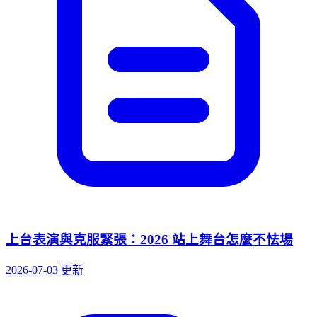
上台表演與克服緊張：2026 站上舞台怎麼不怯場
2026-07-03 更新