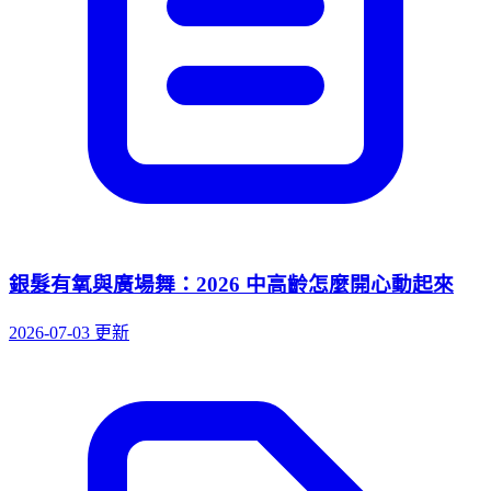
銀髮有氧與廣場舞：2026 中高齡怎麼開心動起來
2026-07-03 更新