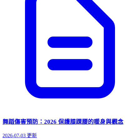
舞蹈傷害預防：2026 保護膝踝腰的暖身與觀念
2026-07-03 更新