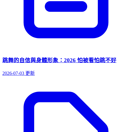
跳舞的自信與身體形象：2026 怕被看怕跳不好
2026-07-03 更新