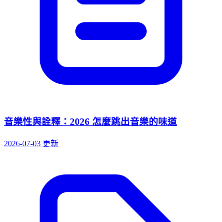
音樂性與詮釋：2026 怎麼跳出音樂的味道
2026-07-03 更新