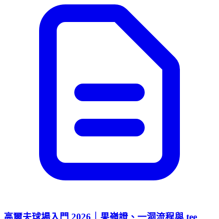
高爾夫球場入門 2026｜果嶺證、一洞流程與 tee