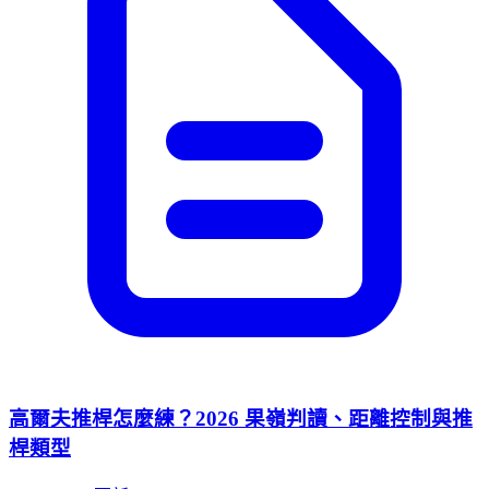
高爾夫推桿怎麼練？2026 果嶺判讀、距離控制與推
桿類型