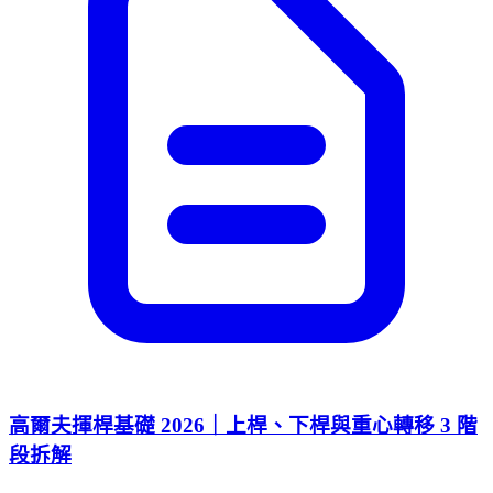
高爾夫揮桿基礎 2026｜上桿、下桿與重心轉移 3 階
段拆解