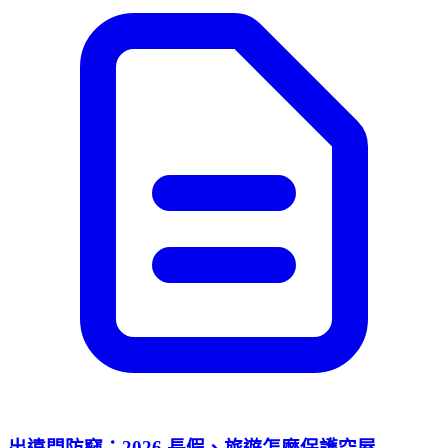
出遠門防竊：2026 長假、旅遊怎麼保護空屋