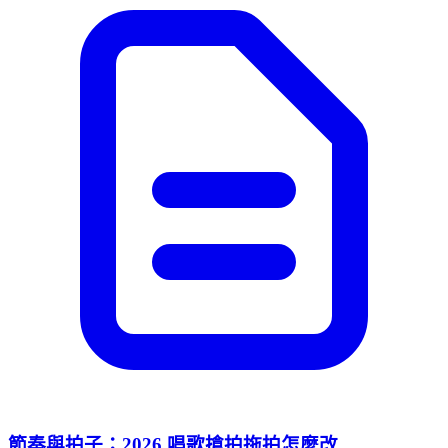
節奏與拍子：2026 唱歌搶拍拖拍怎麼改