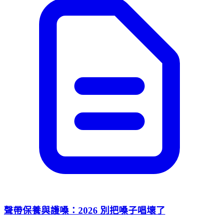
聲帶保養與護嗓：2026 別把嗓子唱壞了