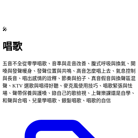
🎤
唱歌
五音不全從零學唱歌、音準與走音改善、腹式呼吸與換氣、開
嗓與發聲暖身、發聲位置與共鳴、高音怎麼唱上去、氣息控制
與長音、唱出感情的詮釋、節奏與拍子、真音假音與換聲區混
聲、KTV 選歌與唱得好聽、麥克風使用技巧、唱歌緊張與怯
場、聲帶保養與護嗓、錄自己的歌檢視、上聲樂課還是自學、
和聲與合唱、兒童學唱歌、銀髮唱歌、唱歌的自信