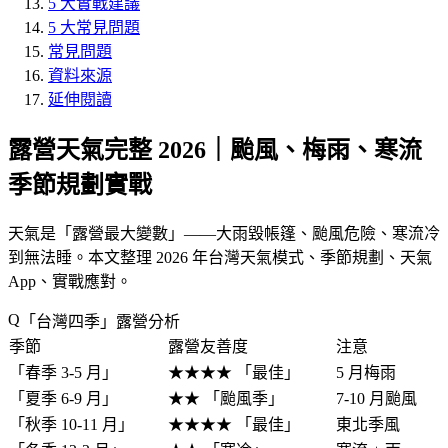
5 大實戰建議
5 大常見問題
常見問題
資料來源
延伸閱讀
露營天氣完整 2026｜颱風、梅雨、寒流
季節規劃實戰
天氣是「
露營最大變數
」——大雨毀帳篷、颱風危險、寒流冷
到無法睡。本文整理 2026 年台灣天氣模式、季節規劃、天氣
App、實戰應對。
「
台灣四季
」露營分析
季節
露營友善度
注意
「
春季 3-5 月
」
★★★★ 「
最佳
」
5 月梅雨
「
夏季 6-9 月
」
★★ 「
颱風季
」
7-10 月颱風
「
秋季 10-11 月
」
★★★★ 「
最佳
」
東北季風