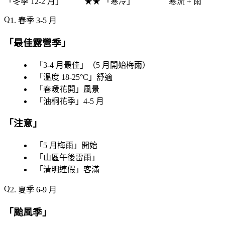
「
冬季 12-2 月
」
★★ 「
寒冷
」
寒流 + 雨
1. 春季 3-5 月
「
最佳露營季
」
「
3-4 月最佳
」（5 月開始梅雨）
「
溫度 18-25°C
」舒適
「
春暖花開
」風景
「
油桐花季
」4-5 月
「
注意
」
「
5 月梅雨
」開始
「
山區午後雷雨
」
「
清明連假
」客滿
2. 夏季 6-9 月
「
颱風季
」