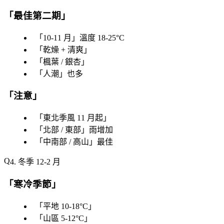
「
最佳第二期
」
「
10-11 月
」溫度 18-25°C
「
乾燥 + 清爽
」
「
楓葉 / 銀杏
」
「
人潮
」也多
「
注意
」
「
東北季風 11 月起
」
「
北部 / 東部
」雨增加
「
中南部 / 高山
」最佳
4. 冬季 12-2 月
「
寒冷季節
」
「
平地 10-18°C
」
「
山區 5-12°C
」