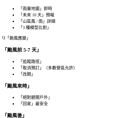
「
雨量地圖
」即時
「
未來 10 天
」預報
「
山區風 / 雨
」詳細
「
3 種模型比對
」
「
颱風應變
」
「
颱風前 5-7 天
」
「
追蹤路徑
」
「
取消預訂
」（多數營區允許）
「
改期
」
「
颱風來時
」
「
絕對避開戶外
」
「
回家
」最安全
「
颱風後
」