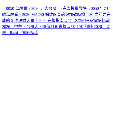
→
0050 怎麼買？2026 元大台灣 50 完整投資教學
→
0050 年均
線怎麼看？2026 MA240 偏離度查詢與加碼時機
→
30 歲前要完
成的 5 件理財大事｜2026 完整指南
→
5G 吃到飽三家電信比較
2026｜中華、台哥大、遠傳月租實算
→
5K 10K 訓練 2026｜菜
單、時程、實戰指南