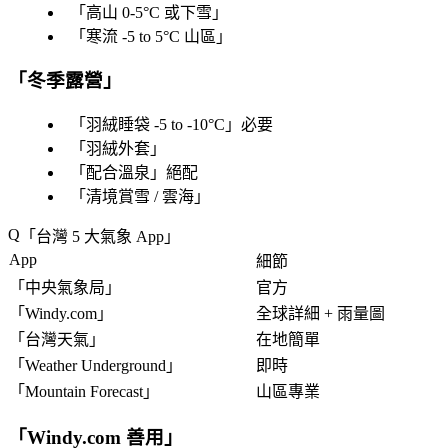
「
高山 0-5°C 或下雪
」
「
寒流 -5 to 5°C 山區
」
「
冬季露營
」
「
羽絨睡袋 -5 to -10°C
」必要
「
羽絨外套
」
「
配合溫泉
」絕配
「
清境賞雪 / 雲海
」
「
台灣 5 大氣象 App
」
App
細節
「
中央氣象局
」
官方
「
Windy.com
」
全球詳細 + 雨量圖
「
台灣天氣
」
在地簡單
「
Weather Underground
」
即時
「
Mountain Forecast
」
山區專業
「
Windy.com 善用
」