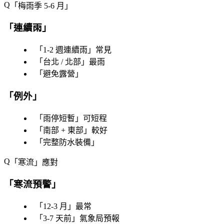
「
梅雨季 5-6 月
」
「
連續雨
」
「
1-2 週連續雨
」常見
「
台北 / 北部
」最雨
「
避免露營
」
「
例外
」
「
雨停短暫
」可短程
「
南部 + 東部
」較好
「
完整防水裝備
」
「
寒流
」應對
「
寒流預警
」
「
12-3 月
」最常
「
3-7 天前
」氣象局預報