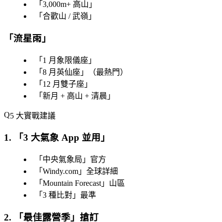
「
3,000m+ 高山
」
「
合歡山 / 武嶺
」
「
流星雨
」
「
1 月象限儀座
」
「
8 月英仙座
」（最熱門）
「
12 月雙子座
」
「
新月 + 高山 + 清晨
」
5 大實戰建議
1. 「
3 大氣象 App 並用
」
「
中央氣象局
」官方
「
Windy.com
」全球詳細
「
Mountain Forecast
」山區
「
3 種比對
」最準
2. 「
最佳露營季
」搶訂