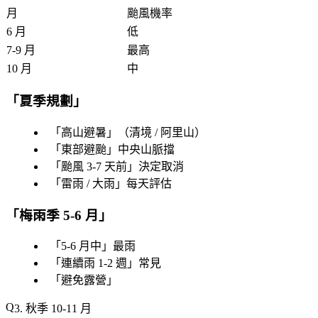
月
颱風機率
6 月
低
7-9 月
最高
10 月
中
「
夏季規劃
」
「
高山避暑
」（清境 / 阿里山）
「
東部避颱
」中央山脈擋
「
颱風 3-7 天前
」決定取消
「
雷雨 / 大雨
」每天評估
「
梅雨季 5-6 月
」
「
5-6 月中
」最雨
「
連續雨 1-2 週
」常見
「
避免露營
」
3. 秋季 10-11 月