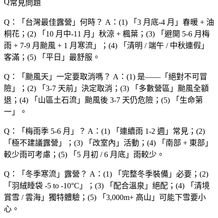
常見問題
Q：「
台灣最佳露營
」何時？
A：(1) 「
3 月底-4 月
」春暖 + 油
桐花；(2) 「
10 月中-11 月
」秋涼 + 楓葉；(3) 「
避開 5-6 月梅
雨 + 7-9 月颱風 + 1 月寒流
」；(4) 「
清明 / 端午 / 中秋連假
」
客滿；(5) 「
平日
」最舒服。
Q：「
颱風天
」一定要取消嗎？
A：(1) 是——「
絕對不可冒
險
」；(2) 「
3-7 天前
」決定取消；(3) 「
多數營區
」颱風全額
退；(4) 「
山區土石流
」颱風後 3-7 天仍危險；(5) 「
生命第
一
」。
Q：「
梅雨季 5-6 月
」？
A：(1) 「
連續雨 1-2 週
」常見；(2)
「
極不建議露營
」；(3) 「
改室內
」活動；(4) 「
南部 + 東部
」
較少雨可考慮；(5) 「
5 月初 / 6 月底
」雨較少。
Q：「
冬季寒流
」露營？
A：(1) 「
完整冬季裝備
」必要；(2)
「
羽絨睡袋 -5 to -10°C
」；(3) 「
配合溫泉
」絕配；(4) 「
清境
賞雪 / 雲海
」獨特體驗；(5) 「
3,000m+ 高山
」可能下雪要小
心。