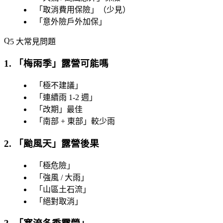
「
取消費用保險
」（少見）
「
意外險戶外加保
」
5 大常見問題
1. 「
梅雨季
」露營可能嗎
「
極不建議
」
「
連續雨 1-2 週
」
「
改期
」最佳
「
南部 + 東部
」較少雨
2. 「
颱風天
」露營後果
「
極危險
」
「
強風 / 大雨
」
「
山區土石流
」
「
絕對取消
」