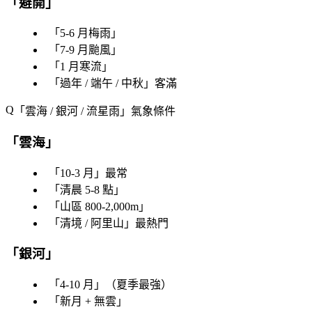
「
避開
」
「
5-6 月梅雨
」
「
7-9 月颱風
」
「
1 月寒流
」
「
過年 / 端午 / 中秋
」客滿
「
雲海 / 銀河 / 流星雨
」氣象條件
「
雲海
」
「
10-3 月
」最常
「
清晨 5-8 點
」
「
山區 800-2,000m
」
「
清境 / 阿里山
」最熱門
「
銀河
」
「
4-10 月
」（夏季最強）
「
新月 + 無雲
」