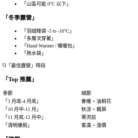
「
山區可能 0°C 以下
」
「
冬季露營
」
「
羽絨睡袋 -5 to -10°C
」
「
多層次穿著
」
「
Hand Warmer / 暖暖包
」
「
熱水袋
」
「
最佳露營
」時段
「
Top 推薦
」
季節
細節
「
3 月底-4 月底
」
春暖 + 油桐花
「
10 月中-11 月
」
秋涼 + 楓葉
「
11 月底-12 月中
」
寒流前
「
清明連假
」
客滿 + 漲價