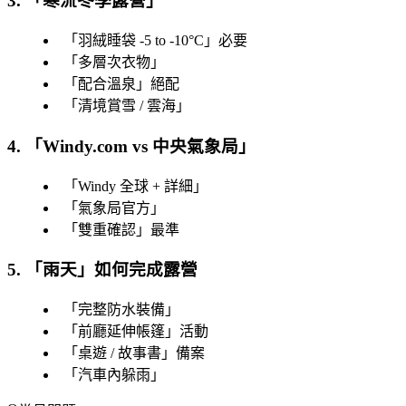
3. 「
寒流冬季露營
」
「
羽絨睡袋 -5 to -10°C
」必要
「
多層次衣物
」
「
配合溫泉
」絕配
「
清境賞雪 / 雲海
」
4. 「
Windy.com vs 中央氣象局
」
「
Windy 全球 + 詳細
」
「
氣象局官方
」
「
雙重確認
」最準
5. 「
雨天
」如何完成露營
「
完整防水裝備
」
「
前廳延伸帳篷
」活動
「
桌遊 / 故事書
」備案
「
汽車內躲雨
」