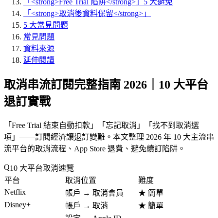
「<strong>Free Trial 陷阱</strong>」5 大避免
「<strong>取消後資料保留</strong>」
5 大常見問題
常見問題
資料來源
延伸閱讀
取消串流訂閱完整指南 2026｜10 大平台
退訂實戰
「
Free Trial 結束自動扣款
」「
忘記取消
」「
找不到取消選
項
」——訂閱經濟讓退訂變難。本文整理 2026 年 10 大主流串
流平台的取消流程、App Store 退費、避免續訂陷阱。
10 大平台取消速覽
平台
取消位置
難度
Netflix
帳戶 → 取消會員
★ 簡單
Disney+
帳戶 → 取消
★ 簡單