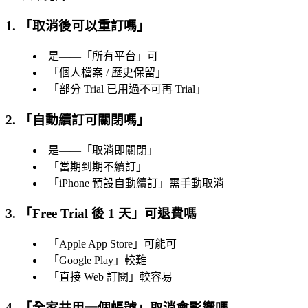
1. 「
取消後可以重訂嗎
」
是——「
所有平台
」可
「
個人檔案 / 歷史保留
」
「
部分 Trial 已用過不可再 Trial
」
2. 「
自動續訂可關閉嗎
」
是——「
取消即關閉
」
「
當期到期不續訂
」
「
iPhone 預設自動續訂
」需手動取消
3. 「
Free Trial 後 1 天
」可退費嗎
「
Apple App Store
」可能可
「
Google Play
」較難
「
直接 Web 訂閱
」較容易
4. 「
全家共用一個帳號
」取消會影響嗎