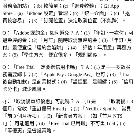
服務商網站
」；(b) 較簡單；(c) 「
退費較難
」；(2) App
Store：(a) 「
iPhone 設定
」管理；(b) 「
統一介面
」；(c) 「
退
費較容易
」；(3) 「
訂閱位置
」決定取消位置（不能跨）。
Q：「
Adobe 違約金
」如何避免？
A：(1) 「
年訂 / 一次付
」可
避免違約金；(2) 「
月訂
」隨時取消無違約金；(3) 「
年訂 / 月
付
」最便宜但「
違約金陷阱
」；(4) 「
評估 1 年用量
」再選方
案；(5) 「
學生方案
」便宜很多 + 「
規則類似
」。
Q：「
Free Trial 一定要綁信用卡嗎
」？
A：(1) 是——多數服
務需要綁卡；(2) 「
Apple Pay / Google Pay
」也可；(3) 「
Trial
後自動扣款
」是商業模式；(4) 「
設提醒
」是關鍵；(5) 「
信用
卡分卡
」減少風險。
Q：「
取消後重訂優惠
」可能嗎？
A：(1) 是——「
取消後 1-3
個月
」常收「
重訂優惠 Email
」；(2) 「
Netflix / Spotify
」常見
「
前 3 個月折扣
」；(3) 「
新會員方案
」（如「
首月 NT$
1
」）可能適用；(4) 「
Free Trial 已用過
」不可重 Trial；(5)
「
等優惠
」是省錢策略。