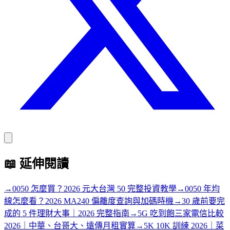
📖
延伸閱讀
→
0050 怎麼買？2026 元大台灣 50 完整投資教學
→
0050 年均
線怎麼看？2026 MA240 偏離度查詢與加碼時機
→
30 歲前要完
成的 5 件理財大事｜2026 完整指南
→
5G 吃到飽三家電信比較
2026｜中華、台哥大、遠傳月租實算
→
5K 10K 訓練 2026｜菜