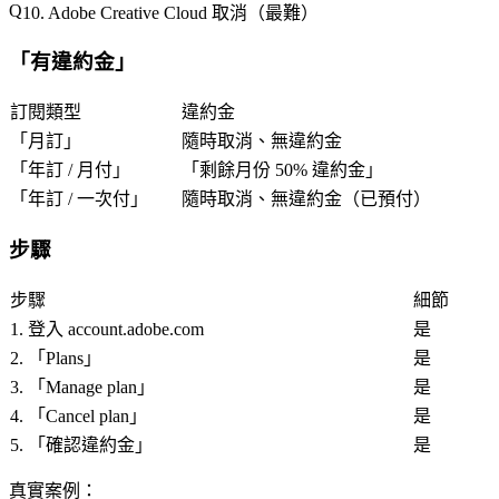
10. Adobe Creative Cloud 取消（最難）
「
有違約金
」
訂閱類型
違約金
「
月訂
」
隨時取消、無違約金
「
年訂 / 月付
」
「
剩餘月份 50% 違約金
」
「
年訂 / 一次付
」
隨時取消、無違約金（已預付）
步驟
步驟
細節
1. 登入 account.adobe.com
是
2. 「
Plans
」
是
3. 「
Manage plan
」
是
4. 「
Cancel plan
」
是
5. 「
確認違約金
」
是
真實案例
：