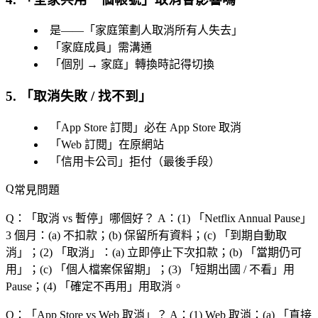
是——「
家庭策劃人取消所有人失去
」
「
家庭成員
」需溝通
「
個別 → 家庭
」轉換時記得切換
5. 「
取消失敗 / 找不到
」
「
App Store 訂閱
」必在 App Store 取消
「
Web 訂閱
」在原網站
「
信用卡公司
」拒付（最後手段）
常見問題
Q：「
取消 vs 暫停
」哪個好？
A：(1) 「
Netflix Annual Pause
」
3 個月：(a) 不扣款；(b) 保留所有資料；(c) 「
到期自動取
消
」；(2) 「
取消
」：(a) 立即停止下次扣款；(b) 「
當期仍可
用
」；(c) 「
個人檔案保留期
」；(3) 「
短期出國 / 不看
」用
Pause；(4) 「
確定不再用
」用取消。
Q：「
App Store vs Web 取消
」？
A：(1) Web 取消：(a) 「
直接