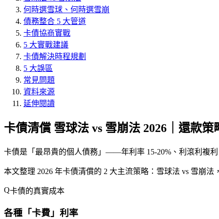
何時選雪球、何時選雪崩
債務整合 5 大管道
卡債協商實戰
5 大實戰建議
卡債解決時程規劃
5 大誤區
常見問題
資料來源
延伸閱讀
卡債清償 雪球法 vs 雪崩法 2026｜還款
卡債是「
最昂貴的個人債務
」——年利率 15-20%、利滾利複利、容
本文整理 2026 年卡債清償的 2 大主流策略：
雪球法 vs 雪崩法
卡債的真實成本
各種「卡費」利率