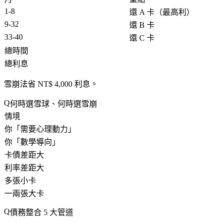
1-8
還 A 卡（最高利）
9-32
還 B 卡
33-40
還 C 卡
總時間
總利息
雪崩法省 NT$ 4,000 利息
。
何時選雪球、何時選雪崩
情境
你「需要心理動力」
你「數學導向」
卡債差距大
利率差距大
多張小卡
一兩張大卡
債務整合 5 大管道