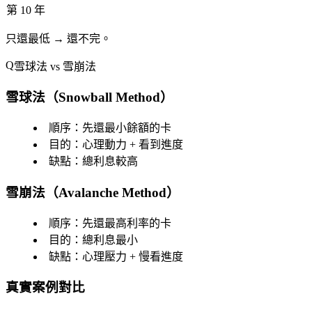
第 10 年
只還最低 → 還不完
。
雪球法 vs 雪崩法
雪球法（Snowball Method）
順序
：先還最小餘額的卡
目的
：心理動力 + 看到進度
缺點
：總利息較高
雪崩法（Avalanche Method）
順序
：先還最高利率的卡
目的
：總利息最小
缺點
：心理壓力 + 慢看進度
真實案例對比