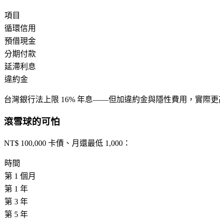
項目
循環信用
預借現金
分期付款
延滯利息
違約金
台灣銀行法上限 16% 年息
——但加違約金與隱性費用，實際更
滾雪球的可怕
NT$ 100,000 卡債、月還最低 1,000：
時間
第 1 個月
第 1 年
第 3 年
第 5 年