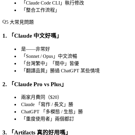
「
Claude Code CLI
」執行修改
「
整合工作流程
」
5 大常見問題
1. 「
Claude 中文好嗎
」
是——非常好
「
Sonnet / Opus
」中文流暢
「
台灣繁中
」「
簡中
」皆優
「
翻譯品質
」勝過 ChatGPT 某些情境
2. 「
Claude Pro vs Plus
」
兩家月費同（$20）
Claude 「
寫作 / 長文
」勝
ChatGPT 「
多模態 / 生態
」勝
「
重度使用者
」兩個都訂
3. 「
Artifacts 真的好用嗎
」