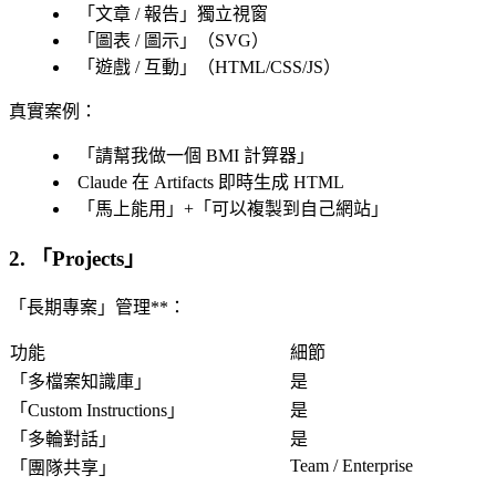
「
文章 / 報告
」獨立視窗
「
圖表 / 圖示
」（SVG）
「
遊戲 / 互動
」（HTML/CSS/JS）
真實案例
：
「
請幫我做一個 BMI 計算器
」
Claude 在 Artifacts 即時生成 HTML
「
馬上能用
」+「
可以複製到自己網站
」
2. 「
Projects
」
「長期專案」管理**：
功能
細節
「
多檔案知識庫
」
是
「
Custom Instructions
」
是
「
多輪對話
」
是
Team / Enterprise
「
團隊共享
」