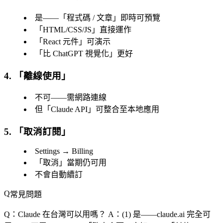
是——「
程式碼 / 文章
」即時可預覽
「
HTML/CSS/JS
」直接運作
「
React 元件
」可演示
「
比 ChatGPT 視覺化
」更好
4. 「
離線使用
」
不可——需網路連線
但「
Claude API
」可整合至本地應用
5. 「
取消訂閱
」
Settings → Billing
「
取消
」當期仍可用
不會自動續訂
常見問題
Q：Claude 在台灣可以用嗎？
A：(1) 是——claude.ai 完全可