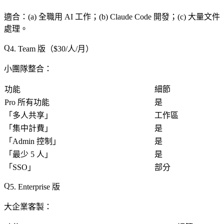
適合
：(a) 全職用 AI 工作；(b) Claude Code 開發；(c) 大量文件
處理。
4. Team 版（$30/人/月）
小團隊整合
：
功能
細節
Pro 所有功能
是
「
多人共享
」
工作區
「
集中計費
」
是
「
Admin 控制
」
是
「
最少 5 人
」
是
「
SSO
」
部分
5. Enterprise 版
大企業客製
：