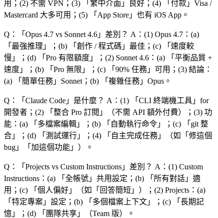
用；(2) 不需 VPN；(3) 「
繁中介面
」良好；(4) 「
付款
」Visa /
Mastercard 大多可用；(5) 「
App Store
」也有 iOS App。
Q：「
Opus 4.7 vs Sonnet 4.6
」差別？
A：(1) Opus 4.7：(a)
「
最強推理
」；(b) 「
創作 / 程式碼
」最佳；(c) 「
速度較
慢
」；(d) 「
Pro 有限額度
」；(2) Sonnet 4.6：(a) 「
平衡品質 +
速度
」；(b) 「
Pro 無限
」；(c) 「
90% 任務
」可用；(3) 結論：
(a) 「
簡單任務
」Sonnet；(b) 「
複雜任務
」Opus。
Q：「
Claude Code
」是什麼？
A：(1) 「
CLI 終端機工具
」for
開發者；(2) 「
整合 Pro 訂閱
」（不需 API 額外付費）；(3) 功
能：(a) 「
多檔案編輯
」；(b) 「
自動執行命令
」；(c) 「
git 整
合
」；(d) 「
測試運行
」；(4) 「
自主完成任務
」（如「
修這個
bug
」「
加這個功能
」）。
Q：「
Projects vs Custom Instructions
」差別？
A：(1) Custom
Instructions：(a) 「
全帳號
」共用設定；(b) 「
所有對話
」適
用；(c) 「
個人偏好
」（如「
回答簡短
」）；(2) Projects：(a)
「
特定專案
」設定；(b) 「
多個檔案上下文
」；(c) 「
長期記
憶
」；(d) 「
團隊共享
」（Team 版）。