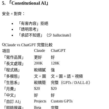
5. 「
Constitutional AI
」
安全 + 對齊
：
「
有害內容
」拒絕
「
透明思考
」
「
承認不知道
」（少 hallucinate）
Claude vs ChatGPT 完整比較
Claude
ChatGPT
項目
「
寫作品質
」
更好
好
200K
128K
「
長文處理
」
「
程式碼
」
較細膩
強
「
多模態
」
文 + 圖
文 + 圖 + 語 + 視頻
「
生態系
」
較精簡
完整
（GPTs / DALL-E）
$20
$20
「
月費
」
「
中文
」
好
好
Projects
Custom GPTs
「
自訂 AI
」
Beta
「
即時搜尋
」
完整