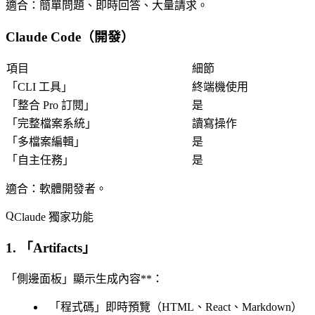
適合
：簡單問題、即時回答、大量請求。
Claude Code（開發）
項目
細節
「
CLI 工具
」
終端機使用
「
整合 Pro 訂閱
」
是
「
完整檔案系統
」
讀寫操作
「
多檔案編輯
」
是
「
自主任務
」
是
適合
：軟體開發者。
Claude 獨家功能
1. 「
Artifacts
」
「側邊面板」顯示生成內容**：
「
程式碼
」即時預覽（HTML、React、Markdown）