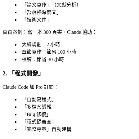
「
論文寫作
」（文獻分析）
「
部落格深度文
」
「
技術文件
」
真實案例
：寫一本 300 頁書、Claude 協助：
大綱規劃：2 小時
章節寫作：節省 100 小時
校稿：節省 30 小時
2. 「
程式開發
」
Claude Code 加 Pro 訂閱
：
「
自動寫程式
」
「
多檔案編輯
」
「
Bug 修復
」
「
程式碼審查
」
「
完整專案
」自動建構