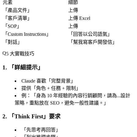
元素
細節
「
產品文件
」
上傳
「
客戶清單
」
上傳 Excel
「
SOP
」
上傳
「
Custom Instructions
」
「
回答以公司語氣
」
「
對話
」
「
幫我寫客戶開發信
」
5 大實戰技巧
1. 「詳細提示」
Claude 喜歡「
完整背景
」
提供「
角色 + 任務 + 限制
」
例：「
身為 10 年經驗的內容行銷顧問
，請為...設計
策略，重點放在 SEO，避免一般性建議。」
2. 「Think First」要求
「
先思考再回答
」