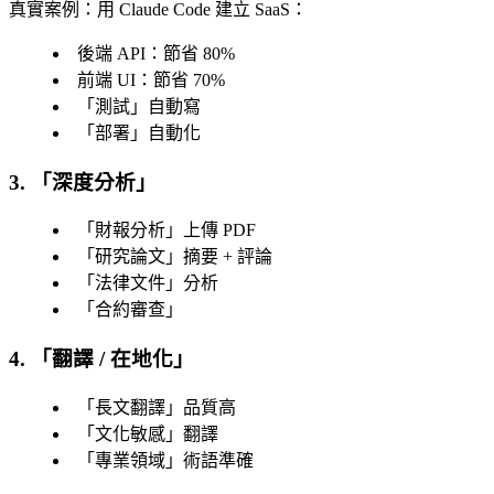
真實案例
：用 Claude Code 建立 SaaS：
後端 API：節省 80%
前端 UI：節省 70%
「
測試
」自動寫
「
部署
」自動化
3. 「
深度分析
」
「
財報分析
」上傳 PDF
「
研究論文
」摘要 + 評論
「
法律文件
」分析
「
合約審查
」
4. 「
翻譯 / 在地化
」
「
長文翻譯
」品質高
「
文化敏感
」翻譯
「
專業領域
」術語準確