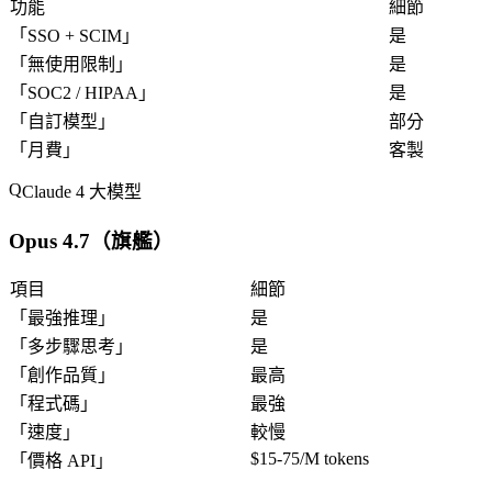
功能
細節
「
SSO + SCIM
」
是
「
無使用限制
」
是
「
SOC2 / HIPAA
」
是
「
自訂模型
」
部分
「
月費
」
客製
Claude 4 大模型
Opus 4.7（旗艦）
項目
細節
「
最強推理
」
是
「
多步驟思考
」
是
「
創作品質
」
最高
「
程式碼
」
最強
「
速度
」
較慢
$15-75/M tokens
「
價格 API
」