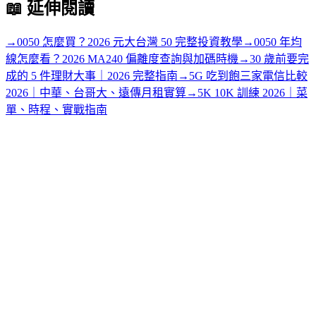
📖
延伸閱讀
→
0050 怎麼買？2026 元大台灣 50 完整投資教學
→
0050 年均
線怎麼看？2026 MA240 偏離度查詢與加碼時機
→
30 歲前要完
成的 5 件理財大事｜2026 完整指南
→
5G 吃到飽三家電信比較
2026｜中華、台哥大、遠傳月租實算
→
5K 10K 訓練 2026｜菜
單、時程、實戰指南