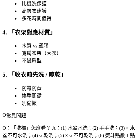
比機洗保護
高級衣建議
多花時間值得
4. 「
衣架對應材質
」
木質 vs 塑膠
寬肩衣架（大衣）
不變肩型
5. 「
收衣前先洗 / 晾乾
」
防霉防黃
換季關鍵
別偷懶
常見問題
Q：「
洗標
」怎麼看？
A：(1) 水盆水洗；(2) 手手洗；(3) × 水
盆不可水洗；(4) ○ 乾洗；(5) × ○ 不可乾洗；(6) 熨斗點數 1 點