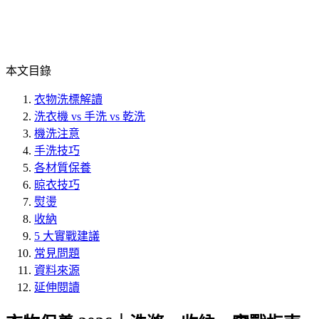
本文目錄
衣物洗標解讀
洗衣機 vs 手洗 vs 乾洗
機洗注意
手洗技巧
各材質保養
晾衣技巧
熨燙
收納
5 大實戰建議
常見問題
資料來源
延伸閱讀