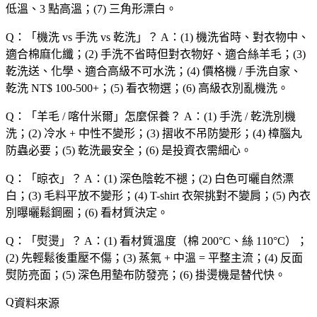
低溫、3 點高溫；(7) 三角形漂白。
Q：「
機洗 vs 手洗 vs 乾洗
」？
A：(1) 機洗省時、對衣物中、
適合棉麻化纖；(2) 手洗不省時但對衣物好、適合絲羊毛；(3)
乾洗送、化學、適合高級不可水洗；(4) 價格機 / 手洗自家、
乾洗 NT$ 100-500+；(5) 看衣物選；(6) 高級衣別亂機洗。
Q：「
羊毛 / 喀什米爾
」怎麼保養？
A：(1) 手洗 / 乾洗別機
洗；(2) 冷水 + 中性不變形；(3) 摺收不吊防變形；(4) 樟腦丸
防蟲必要；(5) 乾洗最安全；(6) 是投資衣需細心。
Q：「
晾衣
」？
A：(1) 深色陰乾不褪；(2) 白色可曬自然漂
白；(3) 毛料平放不變形；(4) T-shirt 衣架挑對不變肩；(5) 內衣
別曝曬鬆鋼圈；(6) 看材質決定。
Q：「
熨燙
」？
A：(1) 看材質溫度（棉 200°C、絲 110°C）；
(2) 先輕鬆後重壓不傷；(3) 蒸氣 + 中溫 = 平整主流；(4) 反面
熨防亮面；(5) 深色用墊布防發亮；(6) 掛燙機是替代快。
資料來源