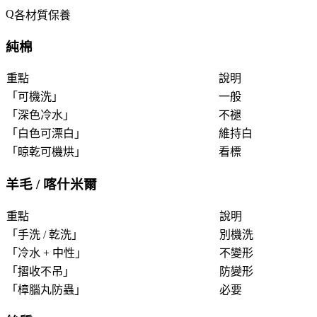
各材質保養
純棉
重點
說明
「
可機洗
」
一般
「
深色冷水
」
不褪
「
白色可漂白
」
維持白
「
晾乾可機烘
」
看標
羊毛 / 喀什米爾
重點
說明
「
手洗 / 乾洗
」
別機洗
「
冷水 + 中性
」
不變形
「
摺收不吊
」
防變形
「
樟腦丸防蟲
」
必要