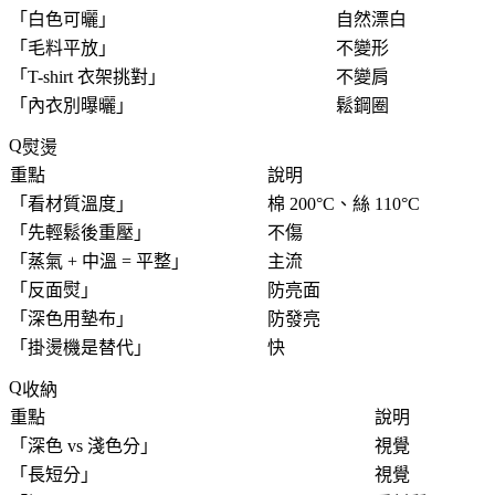
「
白色可曬
」
自然漂白
「
毛料平放
」
不變形
「
T-shirt 衣架挑對
」
不變肩
「
內衣別曝曬
」
鬆鋼圈
熨燙
重點
說明
「
看材質溫度
」
棉 200°C、絲 110°C
「
先輕鬆後重壓
」
不傷
「
蒸氣 + 中溫 = 平整
」
主流
「
反面熨
」
防亮面
「
深色用墊布
」
防發亮
「
掛燙機是替代
」
快
收納
重點
說明
「
深色 vs 淺色分
」
視覺
「
長短分
」
視覺