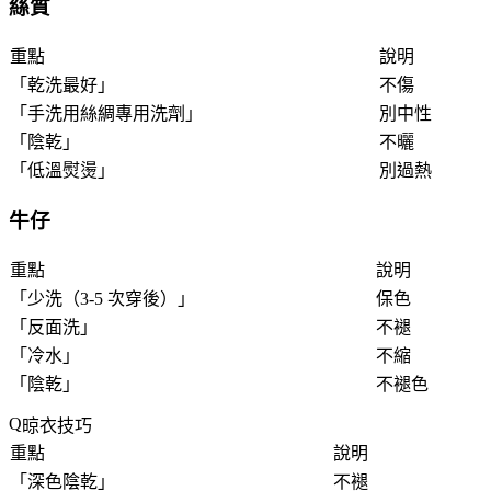
絲質
重點
說明
「
乾洗最好
」
不傷
「
手洗用絲綢專用洗劑
」
別中性
「
陰乾
」
不曬
「
低溫熨燙
」
別過熱
牛仔
重點
說明
「
少洗（3-5 次穿後）
」
保色
「
反面洗
」
不褪
「
冷水
」
不縮
「
陰乾
」
不褪色
晾衣技巧
重點
說明
「
深色陰乾
」
不褪