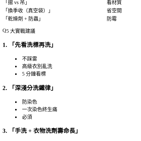
「
摺 vs 吊
」
看材質
「
換季收（真空袋）
」
省空間
「
乾燥劑 + 防蟲
」
防霉
5 大實戰建議
1. 「
先看洗標再洗
」
不踩雷
高級衣別亂洗
5 分鐘看標
2. 「
深淺分洗鐵律
」
防染色
一次染色終生痛
必須
3. 「
手洗 + 衣物洗劑壽命長
」