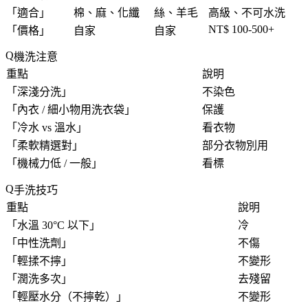
「
適合
」
棉、麻、化纖
絲、羊毛
高級、不可水洗
NT$ 100-500+
「
價格
」
自家
自家
機洗注意
重點
說明
「
深淺分洗
」
不染色
「
內衣 / 細小物用洗衣袋
」
保護
「
冷水 vs 溫水
」
看衣物
「
柔軟精選對
」
部分衣物別用
「
機械力低 / 一般
」
看標
手洗技巧
重點
說明
「
水溫 30°C 以下
」
冷
「
中性洗劑
」
不傷
「
輕揉不擰
」
不變形
「
潤洗多次
」
去殘留
「
輕壓水分（不擰乾）
」
不變形