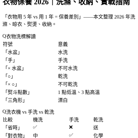
衣物保養 2026｜洗滌、收納、實戰指南
「
衣物用 5 年 vs 用 1 年 = 保養差別
」——本文整理 2026 年洗
滌、晾衣、熨燙、收納。
衣物洗標解讀
符號
意義
「
水盆
」
水洗
「
手
」
手洗
「
× 水盆
」
不可水洗
「
○
」
乾洗
「
× ○
」
不可乾洗
「
熨斗點數
」
1 點低溫、3 點高溫
「
三角形
」
漂白
洗衣機 vs 手洗 vs 乾洗
比較
機洗
手洗
乾洗
✅
❌
「
省時
」
送
✅
「
對衣物
」
中
化學