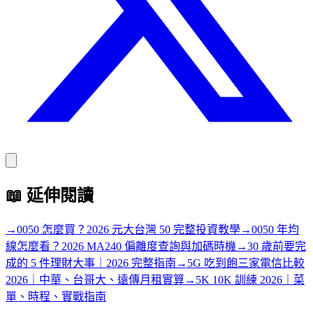
📖
延伸閱讀
→
0050 怎麼買？2026 元大台灣 50 完整投資教學
→
0050 年均
線怎麼看？2026 MA240 偏離度查詢與加碼時機
→
30 歲前要完
成的 5 件理財大事｜2026 完整指南
→
5G 吃到飽三家電信比較
2026｜中華、台哥大、遠傳月租實算
→
5K 10K 訓練 2026｜菜
單、時程、實戰指南