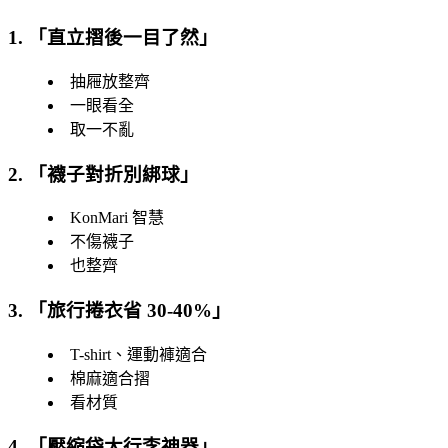
1. 「
直立摺後一目了然
」
抽屜放整齊
一眼看全
取一不亂
2. 「
襪子對折別綁球
」
KonMari 智慧
不傷襪子
也整齊
3. 「
旅行捲衣省 30-40%
」
T-shirt、運動褲適合
棉麻適合摺
看材質
4. 「
壓縮袋大行李神器
」