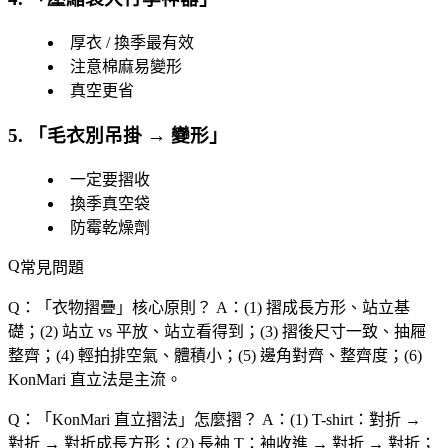
厚衣 / 換季最有效
注意棉麻易變形
真空更省
5. 「
毛衣別吊掛 → 變形
」
一定要摺收
換季真空袋
防霉乾燥劑
常見問題
Q：「
衣物摺疊
」核心原則？
A：(1) 摺成長方形、站立基
礎；(2) 站立 vs 平放、站立看得到；(3) 摺後尺寸一致、抽屜
整齊；(4) 輕拍排空氣、體積小；(5) 邊角對齊、整齊度；(6)
KonMari 直立法是主流。
Q：「
KonMari 直立摺法
」怎麼摺？
A：(1) T-shirt：對折 →
對折 → 對折成長方形；(2) 長袖 T：袖收進 → 對折 → 對折；