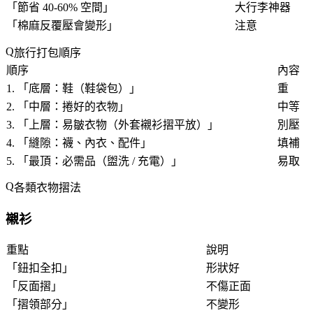
「
節省 40-60% 空間
」
大行李神器
「
棉麻反覆壓會變形
」
注意
旅行打包順序
順序
內容
1. 「
底層：鞋（鞋袋包）
」
重
2. 「
中層：捲好的衣物
」
中等
3. 「
上層：易皺衣物（外套襯衫摺平放）
」
別壓
4. 「
縫隙：襪、內衣、配件
」
填補
5. 「
最頂：必需品（盥洗 / 充電）
」
易取
各類衣物摺法
襯衫
重點
說明
「
鈕扣全扣
」
形狀好
「
反面摺
」
不傷正面
「
摺領部分
」
不變形