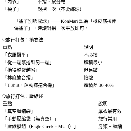
「
內衣
」
不摺、放分格
「
襪子
」
對摺一次（不要綁球）
「
襪子別綁成球
」——KonMari 認為「
橡皮筋拉伸
傷襪子
」，建議對摺一次平放即可。
旅行打包：捲衣法
重點
說明
「
衣服攤平
」
不必摺
「
從一端緊捲到另一端
」
體積最小
「
捲得越緊越省
」
但易皺
「
棉麻適合摺
」
怕皺
「
T-shirt、運動褲適合捲
」
體積差 30-40%
旅行打包：壓縮袋
重點
說明
「
真空壓縮袋
」
厚衣最有效
「
手動壓縮袋（無真空）
」
旅行常用
「
壓縮模組（Eagle Creek、MUJI）
」
分類 + 壓縮