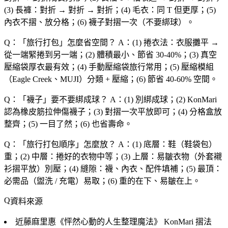
(3) 長褲：對折 → 對折 → 對折；(4) 毛衣：同 T 但更厚；(5)
內衣不摺、放分格；(6) 襪子對摺一次（不要綁球）。
Q：「
旅行打包
」怎麼省空間？
A：(1) 捲衣法：衣服攤平 →
從一端緊捲到另一端；(2) 體積最小、節省 30-40%；(3) 真空
壓縮袋厚衣最有效；(4) 手動壓縮袋旅行常用；(5) 壓縮模組
（Eagle Creek、MUJI）分類 + 壓縮；(6) 節省 40-60% 空間。
Q：「
襪子
」要不要綁成球？
A：(1) 別綁成球；(2) KonMari
認為橡皮筋拉伸傷襪子；(3) 對摺一次平放即可；(4) 分格盒放
整齊；(5) 一目了然；(6) 也省壽命。
Q：「
旅行打包順序
」怎麼放？
A：(1) 底層：鞋（鞋袋包）
重；(2) 中層：捲好的衣物中等；(3) 上層：易皺衣物（外套襯
衫摺平放）別壓；(4) 縫隙：襪、內衣、配件填補；(5) 最頂：
必需品（盥洗 / 充電）易取；(6) 重的在下、易皺在上。
資料來源
近藤麻里惠《怦然心動的人生整理魔法》
KonMari 摺法