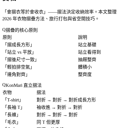
「
會摺衣等於會收衣
」——摺法決定收納效率。本文整理
2026 年衣物摺疊方法、旅行打包與省空間技巧。
摺疊的核心原則
原則
說明
「
摺成長方形
」
站立基礎
「
站立 vs 平放
」
站立看得到
「
摺後尺寸一致
」
抽屜整齊
「
輕拍排空氣
」
體積小
「
邊角對齊
」
整齊度
KonMari 直立摺法
衣物
摺法
「
T-shirt
」
對折 → 對折 → 對折成長方形
「
長袖 T
」
袖收進 → 對折 → 對折
「
長褲
」
對折 → 對折 → 對折
「
毛衣
」
同 T 但更厚