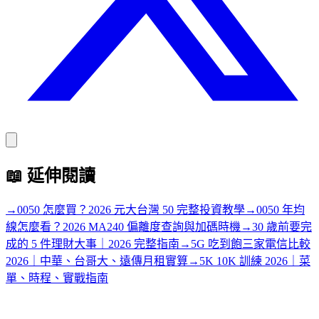
📖
延伸閱讀
→
0050 怎麼買？2026 元大台灣 50 完整投資教學
→
0050 年均
線怎麼看？2026 MA240 偏離度查詢與加碼時機
→
30 歲前要完
成的 5 件理財大事｜2026 完整指南
→
5G 吃到飽三家電信比較
2026｜中華、台哥大、遠傳月租實算
→
5K 10K 訓練 2026｜菜
單、時程、實戰指南