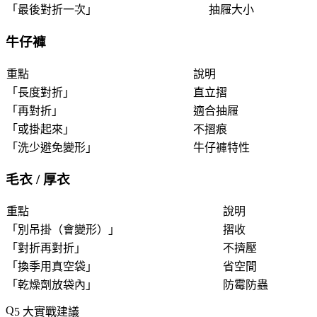
「
最後對折一次
」
抽屜大小
牛仔褲
重點
說明
「
長度對折
」
直立摺
「
再對折
」
適合抽屜
「
或掛起來
」
不摺痕
「
洗少避免變形
」
牛仔褲特性
毛衣 / 厚衣
重點
說明
「
別吊掛（會變形）
」
摺收
「
對折再對折
」
不擠壓
「
換季用真空袋
」
省空間
「
乾燥劑放袋內
」
防霉防蟲
5 大實戰建議