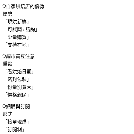
自家烘焙店的優勢
優勢
「
現烘新鮮
」
「
可試聞 / 諮詢
」
「
少量購買
」
「
支持在地
」
超市買豆注意
重點
「
看烘焙日期
」
「
密封包裝
」
「
份量別貪大
」
「
價格親民
」
網購與訂閱
形式
「
接單現烘
」
「
訂閱制
」