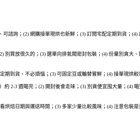
、可諮詢；(2) 網購接單現烘也新鮮；(3) 訂閱宅配定期到貨；(4)
(2) 別買放很久的；(3) 選單向排氣閥密封包裝；(4) 份量別貪大
) 定期到貨、不必煩惱；(3) 可固定豆或輪替嘗鮮；(4) 接單現烘較
g）約 2-3 週喝完；(2) 開封後會走味；(3) 別貪便宜囤大量；(4
2) 看烘焙日期與運送時間；(3) 多家少量比較風味；(4) 注意包裝