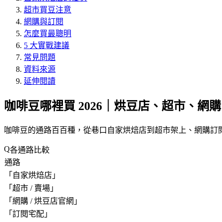
超市買豆注意
網購與訂閱
怎麼買最聰明
5 大實戰建議
常見問題
資料來源
延伸閱讀
咖啡豆哪裡買 2026｜烘豆店、超市、網
咖啡豆的通路百百種，從巷口自家烘焙店到超市架上、網購訂閱
各通路比較
通路
「
自家烘焙店
」
「
超市 / 賣場
」
「
網購 / 烘豆店官網
」
「
訂閱宅配
」