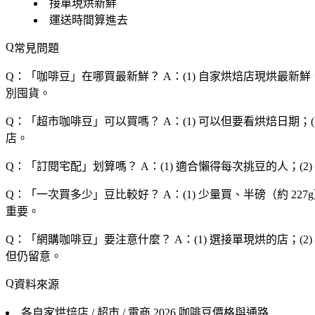
接單現烘新鮮
運送時間算進去
常見問題
Q：「
咖啡豆
」在哪買最新鮮？
A：(1) 自家烘焙店現烘最新鮮
別囤貨。
Q：「
超市咖啡豆
」可以買嗎？
A：(1) 可以但要看烘焙日期；
店。
Q：「
訂閱宅配
」划算嗎？
A：(1) 適合懶得每次挑豆的人；(2
Q：「
一次買多少
」豆比較好？
A：(1) 少量買、半磅（約 227
重要。
Q：「
網購咖啡豆
」要注意什麼？
A：(1) 選接單現烘的店；(
但仍留意。
資料來源
各自家烘焙店 / 超市 / 電商
2026 咖啡豆價格與通路