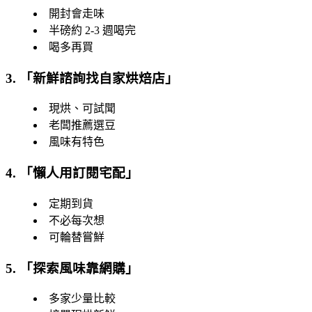
開封會走味
半磅約 2-3 週喝完
喝多再買
3. 「
新鮮諮詢找自家烘焙店
」
現烘、可試聞
老闆推薦選豆
風味有特色
4. 「
懶人用訂閱宅配
」
定期到貨
不必每次想
可輪替嘗鮮
5. 「
探索風味靠網購
」
多家少量比較