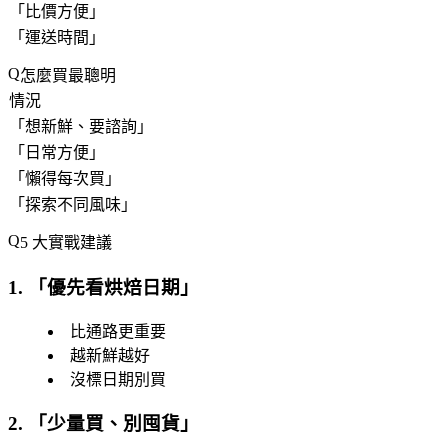
「
比價方便
」
「
運送時間
」
怎麼買最聰明
情況
「
想新鮮、要諮詢
」
「
日常方便
」
「
懶得每次買
」
「
探索不同風味
」
5 大實戰建議
1. 「
優先看烘焙日期
」
比通路更重要
越新鮮越好
沒標日期別買
2. 「
少量買、別囤貨
」