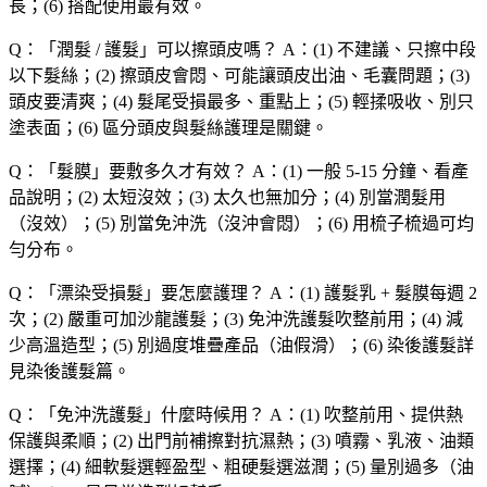
長；(6) 搭配使用最有效。
Q：「
潤髮 / 護髮
」可以擦頭皮嗎？
A：(1) 不建議、只擦中段
以下髮絲；(2) 擦頭皮會悶、可能讓頭皮出油、毛囊問題；(3)
頭皮要清爽；(4) 髮尾受損最多、重點上；(5) 輕揉吸收、別只
塗表面；(6) 區分頭皮與髮絲護理是關鍵。
Q：「
髮膜
」要敷多久才有效？
A：(1) 一般 5-15 分鐘、看產
品說明；(2) 太短沒效；(3) 太久也無加分；(4) 別當潤髮用
（沒效）；(5) 別當免沖洗（沒沖會悶）；(6) 用梳子梳過可均
勻分布。
Q：「
漂染受損髮
」要怎麼護理？
A：(1) 護髮乳 + 髮膜每週 2
次；(2) 嚴重可加沙龍護髮；(3) 免沖洗護髮吹整前用；(4) 減
少高溫造型；(5) 別過度堆疊產品（油假滑）；(6) 染後護髮詳
見染後護髮篇。
Q：「
免沖洗護髮
」什麼時候用？
A：(1) 吹整前用、提供熱
保護與柔順；(2) 出門前補擦對抗濕熱；(3) 噴霧、乳液、油類
選擇；(4) 細軟髮選輕盈型、粗硬髮選滋潤；(5) 量別過多（油