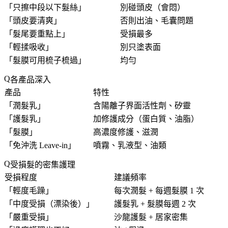
「
只擦中段以下髮絲
」
別碰頭皮（會悶）
「
頭皮要清爽
」
否則出油、毛囊問題
「
髮尾要重點上
」
受損最多
「
輕揉吸收
」
別只塗表面
「
髮膜可用梳子梳過
」
均勻
各產品深入
產品
特性
「
潤髮乳
」
含陽離子界面活性劑、矽靈
「
護髮乳
」
加修護成分（蛋白質、油脂）
「
髮膜
」
高濃度修護、滋潤
「
免沖洗 Leave-in
」
噴霧、乳液型、油類
受損髮的密集護理
受損程度
建議頻率
「
輕度毛躁
」
每次潤髮 + 每週髮膜 1 次
「
中度受損（漂染後）
」
護髮乳 + 髮膜每週 2 次
「
嚴重受損
」
沙龍護髮 + 居家密集