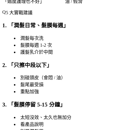
「
過度護理也不好
」
油 / 假滑
5 大實戰建議
1. 「
潤髮日常、髮膜每週
」
潤髮每次洗
髮膜每週 1-2 次
護髮乳介於中間
2. 「
只擦中段以下
」
別碰頭皮（會悶 / 油）
髮尾最受損
重點加強
3. 「
髮膜停留 5-15 分鐘
」
太短沒效、太久也無加分
看產品說明