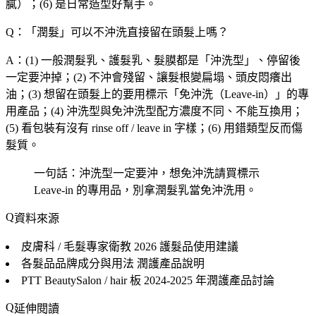
膩）；(6) 是日常造型好幫手。
Q：「
潤髮
」可以不沖洗直接留在頭髮上嗎？
A：(1) 一般潤髮乳、護髮乳、髮膜都是「沖洗型」、停留後
一定要沖掉；(2) 不沖會殘留、讓髮根變扁塌、頭皮悶癢出
油；(3) 想留在頭髮上的要用標示「免沖洗（Leave-in）」的專
用產品；(4) 沖洗型與免沖洗型配方濃度不同、不能互換用；
(5) 看包裝有沒有 rinse off / leave in 字樣；(6) 用錯類型反而傷
髮質。
一句話：沖洗型一定要沖，想免沖洗請買標示
Leave-in 的專用品，別拿潤髮乳當免沖洗用。
資料來源
皮膚科 / 毛髮專家衛教
2026 護髮品使用建議
各髮品品牌成分與用法
潤護產品說明
PTT BeautySalon / hair 板
2024-2025 年潤護產品討論
延伸閱讀