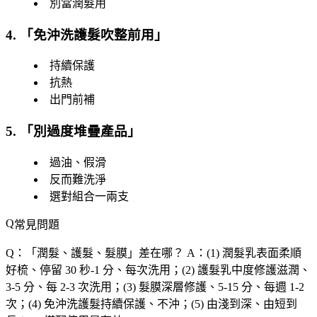
別當潤髮用
4. 「
免沖洗護髮吹整前用
」
持續保護
抗熱
出門前補
5. 「
別過度堆疊產品
」
過油、假滑
反而難洗淨
選對組合一兩支
常見問題
Q：「
潤髮、護髮、髮膜
」差在哪？
A：(1) 潤髮乳表面柔順
好梳、停留 30 秒-1 分、每次洗用；(2) 護髮乳中度修護滋潤、
3-5 分、每 2-3 次洗用；(3) 髮膜深層修護、5-15 分、每週 1-2
次；(4) 免沖洗護髮持續保護、不沖；(5) 由淺到深、由短到