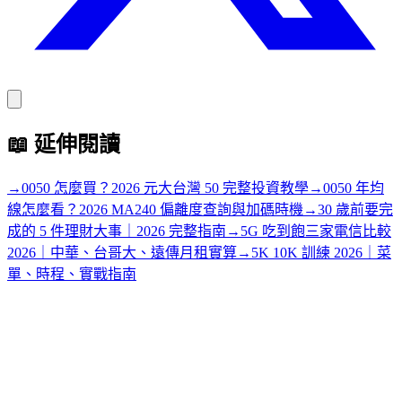
📖
延伸閱讀
→
0050 怎麼買？2026 元大台灣 50 完整投資教學
→
0050 年均
線怎麼看？2026 MA240 偏離度查詢與加碼時機
→
30 歲前要完
成的 5 件理財大事｜2026 完整指南
→
5G 吃到飽三家電信比較
2026｜中華、台哥大、遠傳月租實算
→
5K 10K 訓練 2026｜菜
單、時程、實戰指南