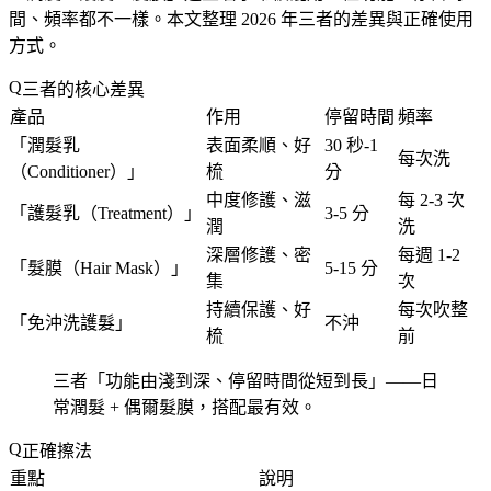
間、頻率都不一樣。本文整理 2026 年三者的差異與正確使用
方式。
三者的核心差異
產品
作用
停留時間
頻率
「
潤髮乳
表面柔順、好
30 秒-1
每次洗
（Conditioner）
」
梳
分
中度修護、滋
每 2-3 次
「
護髮乳（Treatment）
」
3-5 分
潤
洗
深層修護、密
每週 1-2
「
髮膜（Hair Mask）
」
5-15 分
集
次
持續保護、好
每次吹整
「
免沖洗護髮
」
不沖
梳
前
三者「
功能由淺到深、停留時間從短到長
」——日
常潤髮 + 偶爾髮膜，搭配最有效。
正確擦法
重點
說明