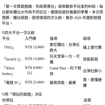
「
第一次買遊戲機，到底買哪台
」是無數新手玩家的糾結。每
台都有獨佔大作與不同定位，選錯就是好幾萬的學費。本文用
預算、獨佔遊戲、使用情境四方比較，幫你 2026 年選對遊戲
平台。
四大平台一次比較
平台
入門價
強項
弱項
索尼獨佔、台灣社
NT$ 13,000+
「
PS5
」
線上需付費
群大
任天堂第一方、可
NT$ 13,000+
「
Switch 2
」
效能較弱
攜
NT$ 9,000+
「
Xbox
Game Pass、向下相
台灣社群小
（S）
Series
」
容
貴、需懂硬
NT$ 25,000+
「
電競 PC
」
最高效能、最廣
體
用「想玩的遊戲」決定
你想玩
該買