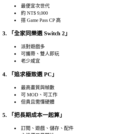
最便宜次世代
約 NT$ 9,000
搭 Game Pass CP 高
3. 「
全家同樂選 Switch 2
」
派對遊戲多
可攜帶、雙人即玩
老少咸宜
4. 「
追求極致選 PC
」
最高畫質與幀數
可 MOD、可工作
但貴且需懂硬體
5. 「
把長期成本一起算
」
訂閱、遊戲、儲存、配件