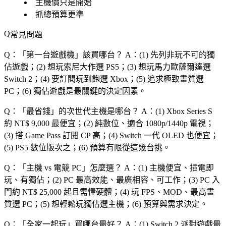
主機價只是開始
抓總預算更準
常見問題
Q：「
第一台遊戲機
」該買哪台？
A：(1) 先列非玩不可的獨
佔遊戲；(2) 想玩索尼大作選 PS5；(3) 想玩馬力歐薩爾達選
Switch 2；(4) 要訂閱玩到飽選 Xbox；(5) 追求極致畫質選
PC；(6) 獨佔遊戲是最關鍵的決定因素。
Q：「
最省錢
」的次世代主機是哪台？
A：(1) Xbox Series S
約 NT$ 9,000 最便宜；(2) 純數位、適合 1080p/1440p 電視；
(3) 搭 Game Pass 訂閱 CP 高；(4) Switch 一代 OLED 也便宜；
(5) PS5 數位版次之；(6) 預算有限從這幾台挑。
Q：「
主機 vs 電競 PC
」怎麼選？
A：(1) 主機便宜、插電即
玩、有獨佔；(2) PC 最高效能、最廣相容、可工作；(3) PC 入
門約 NT$ 25,000 起且需懂硬體；(4) 玩 FPS、MOD、最高畫
質選 PC；(5) 想輕鬆玩獨佔選主機；(6) 預算與需求決定。
Q：「
全家一起玩
」買哪台最好？
A：(1) Switch 2 派對遊戲最