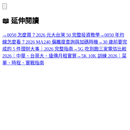
📖
延伸閱讀
→
0050 怎麼買？2026 元大台灣 50 完整投資教學
→
0050 年均
線怎麼看？2026 MA240 偏離度查詢與加碼時機
→
30 歲前要完
成的 5 件理財大事｜2026 完整指南
→
5G 吃到飽三家電信比較
2026｜中華、台哥大、遠傳月租實算
→
5K 10K 訓練 2026｜菜
單、時程、實戰指南