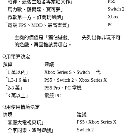
PS5
「
戰神、最後生還者等索尼大作
」
Switch 2
「
馬力歐、薩爾達、寶可夢
」
Xbox
「
微軟第一方 + 訂閱玩到飽
」
PC
「
電競 FPS、MOD、最高畫質
」
主機的價值是「
獨佔遊戲
」——先列出你非玩不可
的遊戲，再回推該買哪台。
用預算決定
預算
建議
「
1 萬以內
」
Xbox Series S、Switch 一代
「
1.3-1.6 萬
」
PS5、Switch 2、Xbox Series X
「
2-3 萬
」
PS5 Pro、PC 掌機
「
3 萬以上
」
電競 PC
用使用情境決定
情境
建議
PS5 / Xbox Series X
「
客廳大電視爽玩
」
Switch 2
「
全家同樂、派對遊戲
」