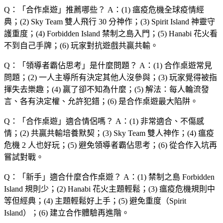
Q：「
合作桌遊
」推薦哪些？
A：(1) 瘟疫危機全球疫情經
典；(2) Sky Team 雙人飛行 30 分神作；(3) Spirit Island 神靈守
護重度；(4) Forbidden Island 禁制之島入門；(5) Hanabi 花火看
不到自己手牌；(6) 玩家對抗遊戲共贏共輸。
Q：「
領導者霸佔思考
」是什麼問題？
A：(1) 合作桌遊常見
問題；(2) 一人主導所有決定其他人沒參與；(3) 玩家覺得被指
揮失去樂趣；(4) 贏了卻不知為什麼；(5) 解法：每人輪流發
言、各有決定權、允許犯錯；(6) 是合作桌遊最大陷阱。
Q：「
合作桌遊
」適合情侶嗎？
A：(1) 非常適合、不傷感
情；(2) 共贏共輸培養默契；(3) Sky Team 雙人神作；(4) 瘟疫
危機 2 人也好玩；(5) 避免領導者霸佔思考；(6) 從合作入坑再
嘗試對戰。
Q：「
新手
」適合什麼合作桌遊？
A：(1) 禁制之島 Forbidden
Island 規則少；(2) Hanabi 花火主題輕鬆；(3) 瘟疫危機規則中
等但經典；(4) 主題輕鬆好上手；(5) 避免重度（Spirit
Island）；(6) 建立合作體驗再進階。