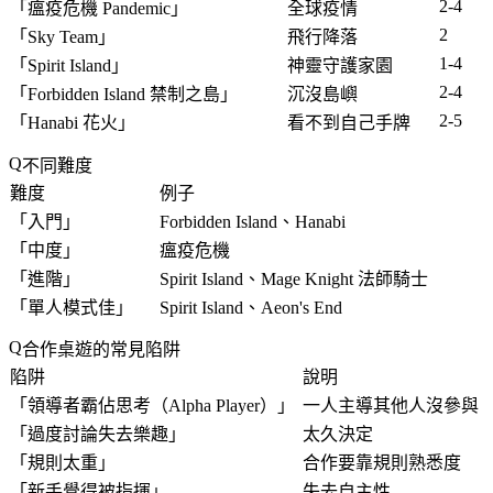
2-4
「
瘟疫危機 Pandemic
」
全球疫情
2
「
Sky Team
」
飛行降落
1-4
「
Spirit Island
」
神靈守護家園
2-4
「
Forbidden Island 禁制之島
」
沉沒島嶼
2-5
「
Hanabi 花火
」
看不到自己手牌
不同難度
難度
例子
「
入門
」
Forbidden Island、Hanabi
「
中度
」
瘟疫危機
「
進階
」
Spirit Island、Mage Knight 法師騎士
「
單人模式佳
」
Spirit Island、Aeon's End
合作桌遊的常見陷阱
陷阱
說明
「
領導者霸佔思考（Alpha Player）
」
一人主導其他人沒參與
「
過度討論失去樂趣
」
太久決定
「
規則太重
」
合作要靠規則熟悉度
「
新手覺得被指揮
」
失去自主性