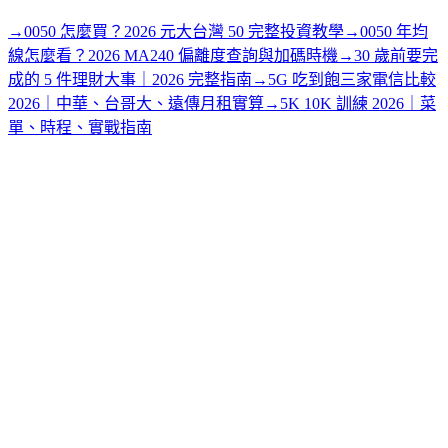
→
0050 怎麼買？2026 元大台灣 50 完整投資教學
→
0050 年均
線怎麼看？2026 MA240 偏離度查詢與加碼時機
→
30 歲前要完
成的 5 件理財大事｜2026 完整指南
→
5G 吃到飽三家電信比較
2026｜中華、台哥大、遠傳月租實算
→
5K 10K 訓練 2026｜菜
單、時程、實戰指南