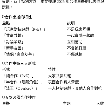
策劃，新手特別友善。本文整理 2026 年合作桌遊的代表作與
選擇。
合作桌遊的特性
重點
說明
「
玩家對抗遊戲（PvE）
」
不是玩家互相
「
共贏共輸
」
一起贏或一起輸
「
討論策略
」
互相幫助
「
新手友善
」
不會被打感
「
情侶 / 家庭友善
」
不傷感情
合作桌遊三大形式
形式
特性
「
純合作（PvE）
」
大家共贏共輸
「
半合作（隱藏角色）
」
表面合作有人背叛
「
法王（Overlord）
」
一人控制遊戲、其他人合作對抗
五款必備合作神作
桌遊
主題
人數