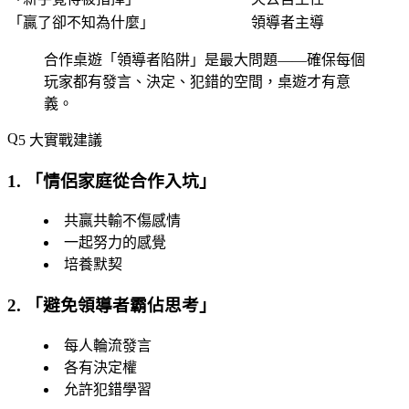
「
贏了卻不知為什麼
」
領導者主導
合作桌遊「
領導者陷阱
」是最大問題——確保每個
玩家都有發言、決定、犯錯的空間，桌遊才有意
義。
5 大實戰建議
1. 「
情侶家庭從合作入坑
」
共贏共輸不傷感情
一起努力的感覺
培養默契
2. 「
避免領導者霸佔思考
」
每人輪流發言
各有決定權
允許犯錯學習