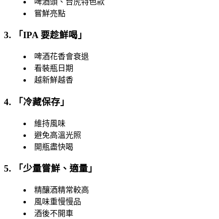
啤酒頭、台虎特色款
嘗鮮亮點
3. 「
IPA 要趁鮮喝
」
啤酒花香會衰退
看裝瓶日期
越新鮮越香
4. 「
冷藏保存
」
維持風味
避免高溫光照
開瓶盡快喝
5. 「
少量嘗鮮、適量
」
精釀酒精常較高
風味重慢慢品
酒後不開車