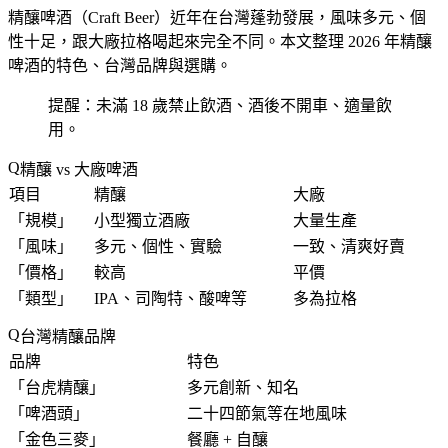
精釀啤酒（Craft Beer）近年在台灣蓬勃發展，風味多元、個
性十足，跟大廠拉格喝起來完全不同。本文整理 2026 年精釀
啤酒的特色、台灣品牌與選購。
提醒：未滿 18 歲禁止飲酒、酒後不開車、適量飲
用。
精釀 vs 大廠啤酒
項目
精釀
大廠
「
規模
」
小型獨立酒廠
大量生產
「
風味
」
多元、個性、實驗
一致、清爽好賣
「
價格
」
較高
平價
「
類型
」
IPA、司陶特、酸啤等
多為拉格
台灣精釀品牌
品牌
特色
「
台虎精釀
」
多元創新、知名
「
啤酒頭
」
二十四節氣等在地風味
「
金色三麥
」
餐廳 + 自釀