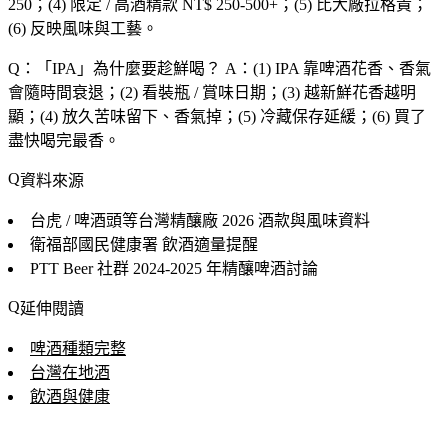
250；(4) 限定 / 高酒精款 NT$ 250-500+；(5) 比大廠拉格貴；
(6) 反映風味與工藝。
Q：「
IPA
」為什麼要趁鮮喝？
A：(1) IPA 靠啤酒花香、香氣
會隨時間衰退；(2) 看裝瓶 / 賞味日期；(3) 越新鮮花香越明
顯；(4) 放久苦味留下、香氣掉；(5) 冷藏保存延緩；(6) 買了
盡快喝完最香。
資料來源
台虎 / 啤酒頭等台灣精釀廠
2026 酒款與風味資料
衛福部國民健康署
飲酒適量提醒
PTT Beer 社群
2024-2025 年精釀啤酒討論
延伸閱讀
啤酒種類完整
台灣在地酒
飲酒與健康