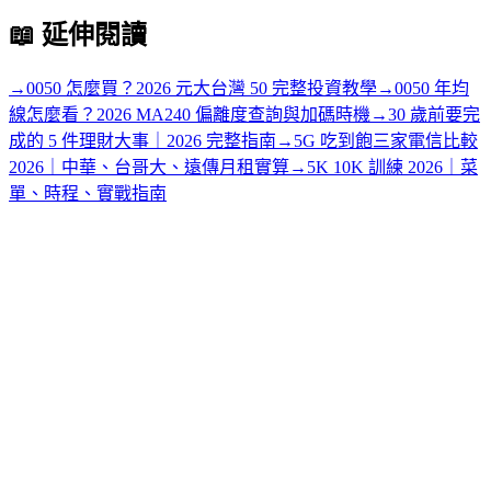
📖
延伸閱讀
→
0050 怎麼買？2026 元大台灣 50 完整投資教學
→
0050 年均
線怎麼看？2026 MA240 偏離度查詢與加碼時機
→
30 歲前要完
成的 5 件理財大事｜2026 完整指南
→
5G 吃到飽三家電信比較
2026｜中華、台哥大、遠傳月租實算
→
5K 10K 訓練 2026｜菜
單、時程、實戰指南