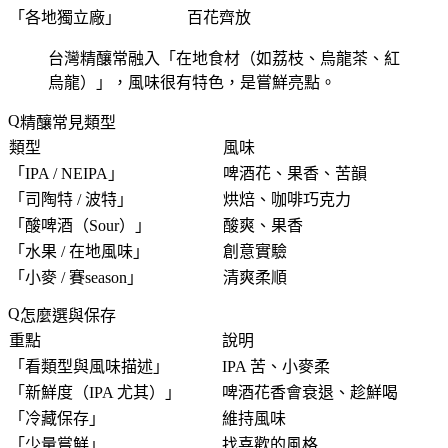
「
各地獨立廠
」
百花齊放
台灣精釀常融入「
在地食材（如荔枝、烏龍茶、紅
烏龍）
」，風味很有特色，是嘗鮮亮點。
精釀常見類型
類型
風味
「
IPA / NEIPA
」
啤酒花、果香、苦韻
「
司陶特 / 波特
」
烘焙、咖啡巧克力
「
酸啤酒（Sour）
」
酸爽、果香
「
水果 / 在地風味
」
創意實驗
「
小麥 / 賽season
」
清爽柔順
怎麼選與保存
重點
說明
「
看類型與風味描述
」
IPA 苦、小麥柔
「
新鮮度（IPA 尤其）
」
啤酒花香會衰退、趁鮮喝
「
冷藏保存
」
維持風味
「
少量嘗鮮
」
找喜歡的風格