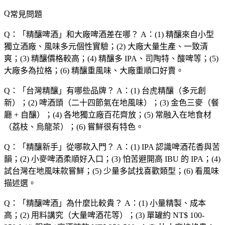
常見問題
Q：「
精釀啤酒
」和大廠啤酒差在哪？
A：(1) 精釀來自小型
獨立酒廠、風味多元個性實驗；(2) 大廠大量生產、一致清
爽；(3) 精釀價格較高；(4) 精釀多 IPA、司陶特、酸啤等；(5)
大廠多為拉格；(6) 精釀重風味、大廠重順口好賣。
Q：「
台灣精釀
」有哪些品牌？
A：(1) 台虎精釀（多元創
新）；(2) 啤酒頭（二十四節氣在地風味）；(3) 金色三麥（餐
廳 + 自釀）；(4) 各地獨立廠百花齊放；(5) 常融入在地食材
（荔枝、烏龍茶）；(6) 嘗鮮很有特色。
Q：「
精釀新手
」從哪款入門？
A：(1) IPA 認識啤酒花香與苦
韻；(2) 小麥啤酒柔順好入口；(3) 怕苦避開高 IBU 的 IPA；(4)
試台灣在地風味款嘗鮮；(5) 少量多試找喜歡類型；(6) 看風味
描述選。
Q：「
精釀啤酒
」為什麼比較貴？
A：(1) 小量精製、成本
高；(2) 用料講究（大量啤酒花等）；(3) 單罐約 NT$ 100-