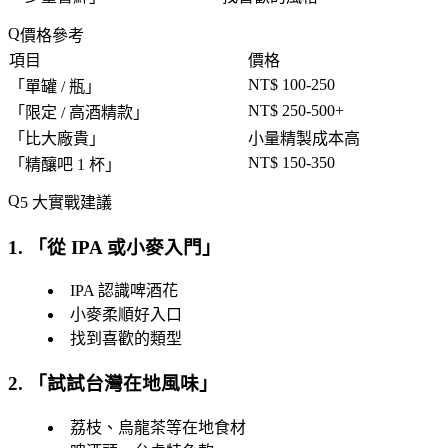
價格參考
項目
價格
NT$ 100-250
「
單罐 / 瓶
」
NT$ 250-500+
「
限定 / 高酒精款
」
「
比大廠貴
」
小量精製成本高
NT$ 150-350
「
精釀吧 1 杯
」
5 大實戰建議
1. 「
從 IPA 或小麥入門
」
IPA 認識啤酒花
小麥柔順好入口
找到喜歡的類型
2. 「
試試台灣在地風味
」
荔枝、烏龍茶等在地食材