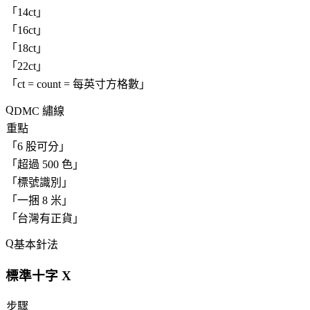
「
14ct
」
「
16ct
」
「
18ct
」
「
22ct
」
「
ct = count = 每英寸方格數
」
DMC 繡線
重點
「
6 股可分
」
「
超過 500 色
」
「
標號識別
」
「
一捆 8 米
」
「
台灣有正貨
」
基本針法
標準十字 X
步驟