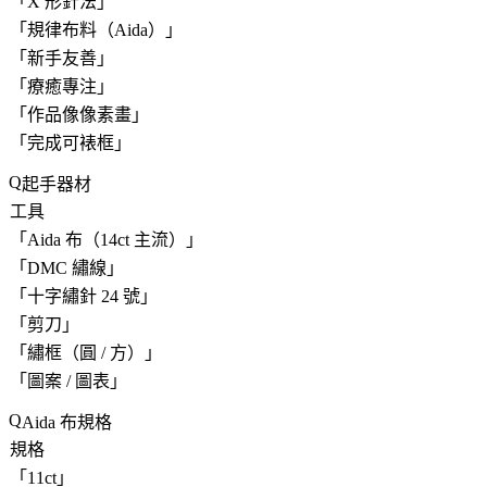
「
X 形針法
」
「
規律布料（Aida）
」
「
新手友善
」
「
療癒專注
」
「
作品像像素畫
」
「
完成可裱框
」
起手器材
工具
「
Aida 布（14ct 主流）
」
「
DMC 繡線
」
「
十字繡針 24 號
」
「
剪刀
」
「
繡框（圓 / 方）
」
「
圖案 / 圖表
」
Aida 布規格
規格
「
11ct
」