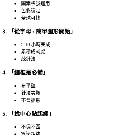
圖案標號通用
色彩穩定
全球可找
3. 「
從字母 / 簡單圖形開始
」
5-10 小時完成
累積成就感
練針法
4. 「
繡框是必備
」
布平整
針法美觀
不會抓皺
5. 「
找中心點起繡
」
不偏不歪
算邊距夠