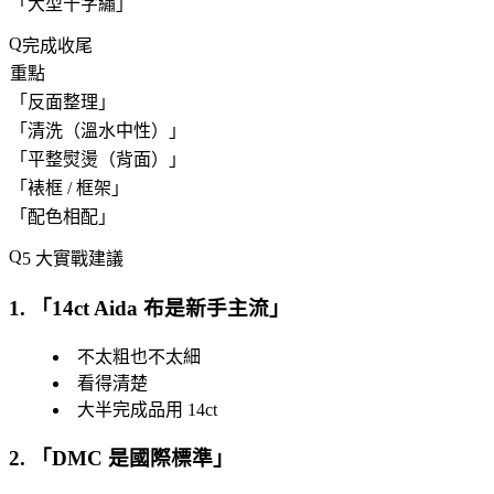
「
大型十字繡
」
完成收尾
重點
「
反面整理
」
「
清洗（溫水中性）
」
「
平整熨燙（背面）
」
「
裱框 / 框架
」
「
配色相配
」
5 大實戰建議
1. 「
14ct Aida 布是新手主流
」
不太粗也不太細
看得清楚
大半完成品用 14ct
2. 「
DMC 是國際標準
」