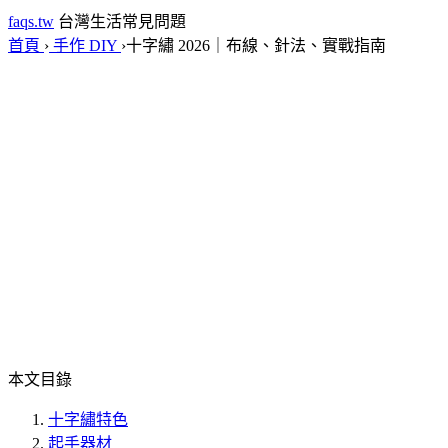
faqs.tw
台灣生活常見問題
首頁
›
手作 DIY
›
十字繡 2026｜布線、針法、實戰指南
本文目錄
十字繡特色
起手器材