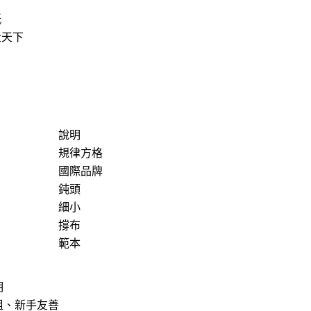
紙
走天下
說明
規律方格
國際品牌
鈍頭
細小
撐布
範本
明
粗、新手友善