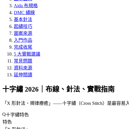
Aida 布規格
DMC 繡線
基本針法
起繡技巧
圖案來源
入門作品
完成收尾
5 大實戰建議
常見問題
資料來源
延伸閱讀
十字繡 2026｜布線、針法、實戰指南
「
X 形針法、規律療癒
」——十字繡（Cross Stitch）是最
十字繡特色
特色