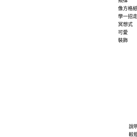
規律
像方格
學一招
冥想式
可愛
裝飾
說
較