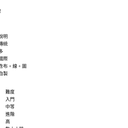
線
說明
傳統
多
國際
含布 + 線 + 圖
自製
難度
入門
中等
進階
高