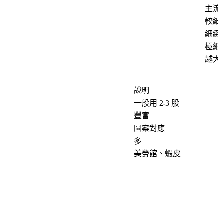
主
較
細
極
越
說明
一般用 2-3 股
豐富
圖案對應
多
美勞館、蝦皮