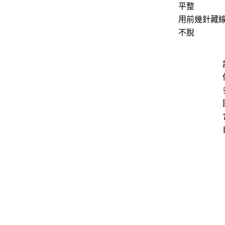
平整
用前幾針藏
不脫