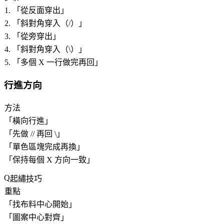
1. 「
從反面穿出
」
2. 「
斜對角穿入（/）
」
3. 「
從旁穿出
」
4. 「
斜對角穿入（\）
」
5. 「
多個 X 一行做完再回
」
行進方向
方法
「
橫向行進
」
「
先做 // 再回 \
」
「
單色區塊完成再換
」
「
保持每個 X 方向一致
」
起繡技巧
重點
「
找布料中心開始
」
「
圖案中心對齊
」