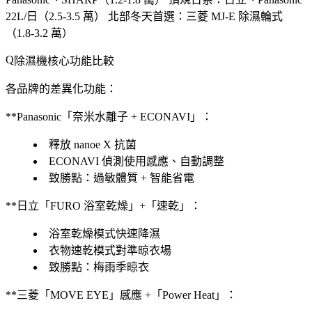
22L/日（2.5-3.5 萬）
北部冬天首選
：三菱 MJ-E 除濕輪式
（1.8-3.2 萬）
除濕機核心功能比較
各品牌的差異化功能：
**Panasonic「奈米水離子 + ECONAVI」：
釋放 nanoe X 抗菌
ECONAVI 偵測使用感應、自動調整
致勝點：
過敏體質 + 智能省電
**日立「FURO 浴室乾燥」+「速乾」：
浴室乾燥模式快速降濕
衣物速乾模式對準晾衣場
致勝點：
梅雨季晾衣
**三菱「MOVE EYE」感應 +「Power Heat」：