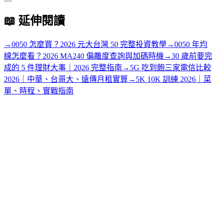
📖
延伸閱讀
→
0050 怎麼買？2026 元大台灣 50 完整投資教學
→
0050 年均
線怎麼看？2026 MA240 偏離度查詢與加碼時機
→
30 歲前要完
成的 5 件理財大事｜2026 完整指南
→
5G 吃到飽三家電信比較
2026｜中華、台哥大、遠傳月租實算
→
5K 10K 訓練 2026｜菜
單、時程、實戰指南