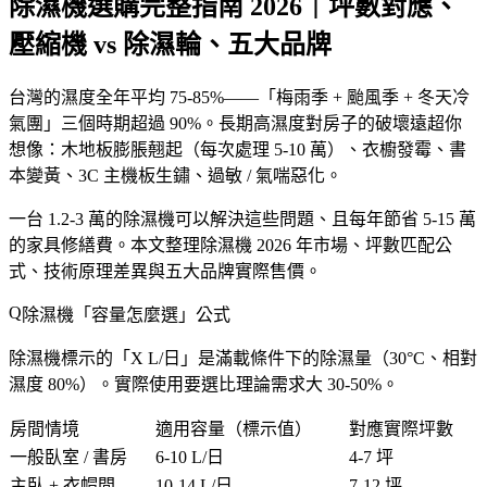
除濕機選購完整指南 2026｜坪數對應、
壓縮機 vs 除濕輪、五大品牌
台灣的濕度全年平均 75-85%——「
梅雨季 + 颱風季 + 冬天冷
氣團
」三個時期超過 90%。長期高濕度對房子的破壞遠超你
想像：木地板膨脹翹起（每次處理 5-10 萬）、衣櫥發霉、書
本變黃、3C 主機板生鏽、過敏 / 氣喘惡化。
一台 1.2-3 萬的除濕機可以解決這些問題、且每年節省 5-15 萬
的家具修繕費。本文整理除濕機 2026 年市場、坪數匹配公
式、技術原理差異與五大品牌實際售價。
除濕機「
容量怎麼選
」公式
除濕機標示的「
X L/日
」是
滿載條件下的除濕量
（30°C、相對
濕度 80%）。實際使用要
選比理論需求大 30-50%
。
房間情境
適用容量（標示值）
對應實際坪數
一般臥室 / 書房
6-10 L/日
4-7 坪
主臥 + 衣帽間
10-14 L/日
7-12 坪