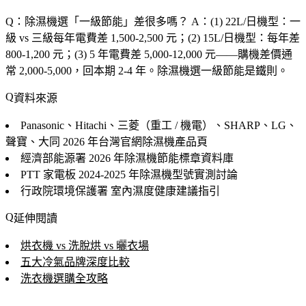
Q：除濕機選「
一級節能
」差很多嗎？
A：(1)
22L/日機型
：一
級 vs 三級每年電費差 1,500-2,500 元；(2)
15L/日機型
：每年差
800-1,200 元；(3)
5 年電費差 5,000-12,000 元
——購機差價通
常 2,000-5,000，
回本期 2-4 年
。除濕機選一級節能是
鐵則
。
資料來源
Panasonic、Hitachi、三菱（重工 / 機電）、SHARP、LG、
聲寶、大同
2026 年台灣官網除濕機產品頁
經濟部能源署
2026 年除濕機節能標章資料庫
PTT 家電板
2024-2025 年除濕機型號實測討論
行政院環境保護署
室內濕度健康建議指引
延伸閱讀
烘衣機 vs 洗脫烘 vs 曬衣場
五大冷氣品牌深度比較
洗衣機選購全攻略