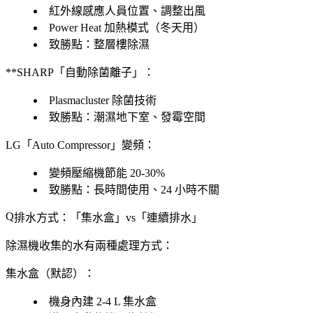
紅外線感應人員位置、調整出風
Power Heat 加熱模式（冬天用）
致勝點：
整層樓除濕
**SHARP「自動除菌離子」：
Plasmacluster 除菌技術
致勝點：
潮濕地下室、發霉空間
LG「
Auto Compressor
」變頻
：
變頻壓縮機節能 20-30%
致勝點：
長時間使用、24 小時不關
排水方式：「
集水盒
」vs「
連續排水
」
除濕機收集的水有兩種處理方式：
集水盒（默認）
：
機身內建 2-4 L 集水盒