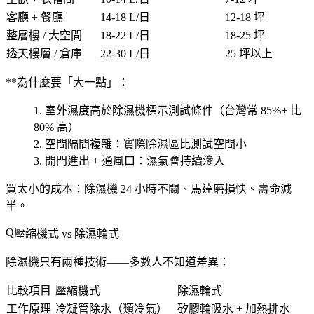
客廳 + 餐廳
14-18 L/日
12-18 坪
整層樓 / 大空間
18-22 L/日
18-25 坪
透天樓層 / 倉庫
22-30 L/日
25 坪以上
**為什麼要「大一點」：
室外濕度高於除濕機標示測試條件
（台灣常 85%+ 比
80% 高）
空間隔間複雜
：實際除濕區比測試空間小
開門進出 + 通風口
：濕氣會持續滲入
買太小的成本
：除濕機 24 小時不關、馬達磨損快、壽命減
半。
壓縮機式 vs 除濕輪式
除濕機只有兩種技術——多數人不知道差異：
比較項目
壓縮機式
除濕輪式
工作原理
冷凝管除水（類冷氣）
矽膠輪吸水 + 加熱排水