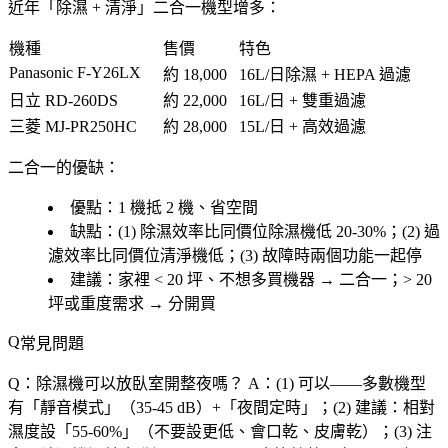
近年「
除濕 + 清淨
」二合一機型增多：
機種
售價
特色
Panasonic F-Y26LX
約 18,000
16L/日除濕 + HEPA 過濾
日立 RD-260DS
約 22,000
16L/日 + 雙重過濾
三菱 MJ-PR250HC
約 28,000
15L/日 + 高效過濾
二合一的優缺
：
優點
：1 機抵 2 機、省空間
缺點
：(1) 除濕效率比同價位除濕機低 20-30%；(2) 過
濾效率比同價位清淨機低；(3) 故障時兩個功能一起停
建議
：
家裡 < 20 坪、不想多買機器
→ 二合一；
> 20
坪或重度需求
→ 分開買
常見問題
Q：除濕機可以放臥室開整夜嗎？
A：(1)
可以
——多數機型
有「
靜音模式
」（35-45 dB）+「
夜間定時
」；(2)
建議
：相對
濕度設「
55-60%
」（不要設更低、會口乾、皮膚乾）；(3)
注