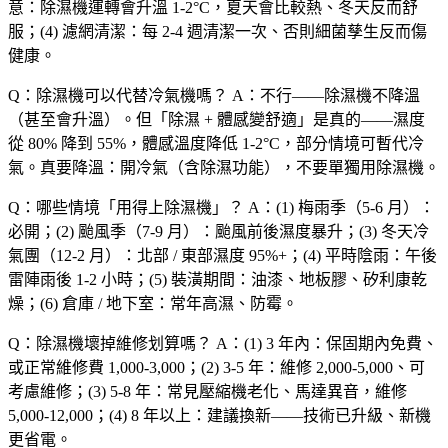
意
：除濕機運轉會升溫 1-2°C，夏天會比較熱、冬天反而舒
服；(4)
濾網清潔
：每 2-4 週清潔一次、否則細菌孳生反而傷
健康。
Q：除濕機可以代替冷氣機嗎？
A：
不行
——除濕機
不降溫
（甚至會升溫）。但「
除濕 + 體感變舒適
」是真的——濕度
從 80% 降到 55%，體感溫度降低 1-2°C，部分情境可暫代冷
氣。
真要降溫
：開冷氣（含除濕功能），不要單獨用除濕機。
Q：哪些情境「
用得上除濕機
」？
A：(1)
梅雨季（5-6 月）
：
必開；(2)
颱風季（7-9 月）
：颱風前後濕度暴升；(3)
冬天冷
氣團（12-2 月）
：北部 / 東部濕度 95%+；(4)
平時陰雨
：午後
雷陣雨後 1-2 小時；(5)
裝潢期間
：油漆、地板膠、矽利康乾
燥；(6)
倉庫 / 地下室
：常年高濕、防霉。
Q：除濕機壞掉維修划算嗎？
A：(1)
3 年內
：保固期內免費、
或正常維修費 1,000-3,000；(2)
3-5 年
：維修 2,000-5,000、可
考慮維修；(3)
5-8 年
：常見壓縮機老化、馬達異音，維修
5,000-12,000；(4)
8 年以上
：建議換新——技術已升級、新機
更省電。