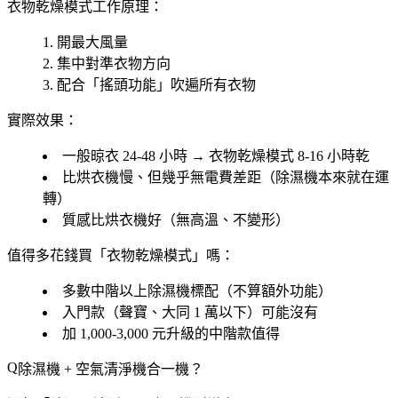
衣物乾燥模式工作原理
：
開最大風量
集中對準衣物方向
配合「
搖頭功能
」吹遍所有衣物
實際效果
：
一般晾衣 24-48 小時 → 衣物乾燥模式 8-16 小時乾
比烘衣機慢、但
幾乎無電費差距
（除濕機本來就在運
轉）
質感比烘衣機好
（無高溫、不變形）
值得多花錢買「
衣物乾燥模式
」嗎
：
多數中階以上除濕機標配（不算額外功能）
入門款（聲寶、大同 1 萬以下）可能沒有
加 1,000-3,000 元升級的中階款值得
除濕機 + 空氣清淨機合一機？