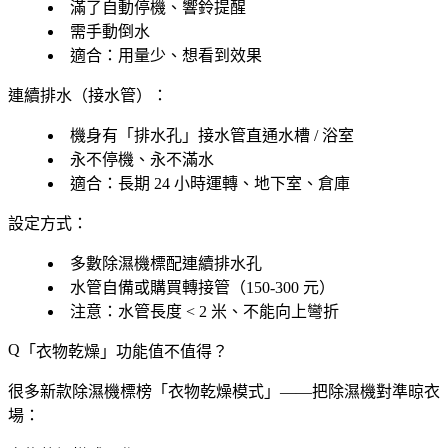
滿了自動停機、響鈴提醒
需手動倒水
適合：
用量少、想看到效果
連續排水（接水管）
：
機身有「
排水孔
」接水管直通水槽 / 浴室
永不停機、永不滿水
適合：
長期 24 小時運轉、地下室、倉庫
設定方式
：
多數除濕機
標配連續排水孔
水管自備或購買轉接管（150-300 元）
注意：水管長度 < 2 米、不能向上彎折
「
衣物乾燥
」功能值不值得？
很多新款除濕機標榜「
衣物乾燥模式
」——把除濕機對準晾衣
場：