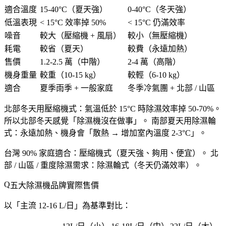
適合溫度
15-40°C
（夏天強）
0-40°C
（冬天強）
低溫表現
< 15°C 效率掉 50%
< 15°C 仍滿效率
噪音
較大（壓縮機 + 風扇）
較小
（無壓縮機）
耗電
較省
（夏天）
較費（永遠加熱）
售價
1.2-2.5 萬（中階）
2-4 萬（高階）
機身重量
較重（10-15 kg）
較輕（6-10 kg）
適合
夏季雨季 + 一般家庭
冬季冷氣團 + 北部 / 山區
北部冬天用壓縮機式
：氣溫低於 15°C 時除濕效率掉 50-70%。
所以北部冬天感覺「
除濕機沒在做事
」。
南部夏天用除濕輪
式
：永遠加熱、機身會「
散熱 → 增加室內溫度 2-3°C
」。
台灣 90% 家庭適合
：壓縮機式（夏天強、夠用、便宜）。
北
部 / 山區 / 重度除濕需求
：除濕輪式（冬天仍滿效率）。
五大除濕機品牌實際售價
以「
主流 12-16 L/日
」為基準對比：