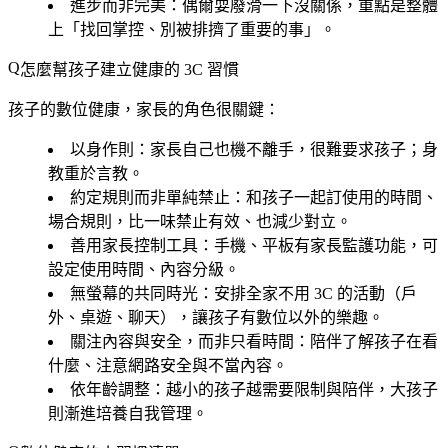
進步而非完美
：偶爾耍廢滑一下沒關係，重點是整體
上「找回掌控、別被排擠了重要的事」。
怎麼幫孩子建立健康的 3C 習慣
孩子的數位健康，家長的角色很關鍵：
以身作則
：家長自己也機不離手，很難要求孩子；身
教重於言教。
約定規則而非單純禁止
：和孩子一起訂使用的時間、
場合規則，比一味禁止有效、也減少對立。
善用家長控制工具
：手機、平板有家長監護功能，可
設定使用時間、內容分級。
無螢幕的共同時光
：安排全家不用 3C 的活動（戶
外、桌遊、聊天），讓孩子有數位以外的樂趣。
關注內容與安全
，而非只看時間：陪伴了解孩子在看
什麼、注意網路安全與不當內容。
依年齡調整
：越小的孩子越需要限制與陪伴，大孩子
則漸進培養自我管理。