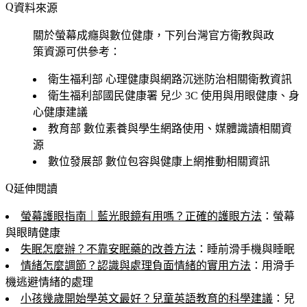
資料來源
關於螢幕成癮與數位健康，下列台灣官方衛教與政
策資源可供參考：
衛生福利部
心理健康與網路沉迷防治相關衛教資訊
衛生福利部國民健康署
兒少 3C 使用與用眼健康、身
心健康建議
教育部
數位素養與學生網路使用、媒體識讀相關資
源
數位發展部
數位包容與健康上網推動相關資訊
延伸閱讀
螢幕護眼指南｜藍光眼鏡有用嗎？正確的護眼方法
：螢幕
與眼睛健康
失眠怎麼辦？不靠安眠藥的改善方法
：睡前滑手機與睡眠
情緒怎麼調節？認識與處理負面情緒的實用方法
：用滑手
機逃避情緒的處理
小孩幾歲開始學英文最好？兒童英語教育的科學建議
：兒