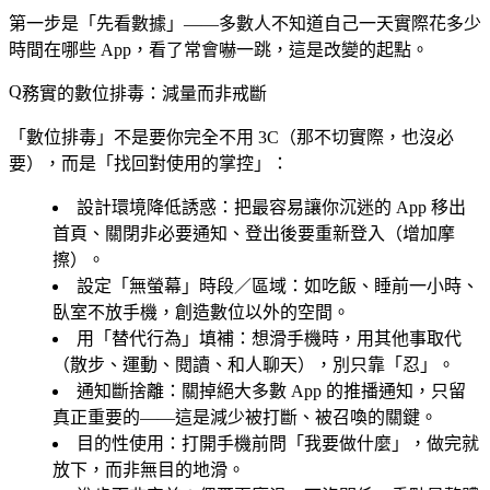
第一步是「
先看數據
」——多數人不知道自己一天實際花多少
時間在哪些 App，看了常會嚇一跳，這是改變的起點。
務實的數位排毒：減量而非戒斷
「數位排毒」不是要你完全不用 3C（那不切實際，也沒必
要），而是「找回對使用的掌控」：
設計環境降低誘惑
：把最容易讓你沉迷的 App 移出
首頁、關閉非必要通知、登出後要重新登入（增加摩
擦）。
設定「無螢幕」時段／區域
：如吃飯、睡前一小時、
臥室不放手機，創造數位以外的空間。
用「替代行為」填補
：想滑手機時，用其他事取代
（散步、運動、閱讀、和人聊天），別只靠「忍」。
通知斷捨離
：關掉絕大多數 App 的推播通知，只留
真正重要的——這是減少被打斷、被召喚的關鍵。
目的性使用
：打開手機前問「我要做什麼」，做完就
放下，而非無目的地滑。