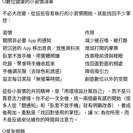
數位健康的小習慣清單
不必大改變，從這些容易執行的小習慣開始，就能找回不少掌
控：
習慣
作用
關閉非必要 App 的通知
減少被召喚、被打斷
把沉迷的 App 移出首頁／放進資料夾
增加打開的摩擦
臥室不放手機、用實體鬧鐘
改善睡前滑與睡眠
吃飯、聚會時手機收起來
找回面對面的相處
手機調灰階（去除色彩誘惑）
降低吸引力
設定每日某段「無螢幕時間」
創造數位以外的空間
這些小習慣的共同精神，是「用環境設計幫自己」，而不是只
靠意志力硬撐。你不必一次全做，挑一兩個最有感的開始（很
多人從「關通知」和「臥室不放手機」就有明顯改善），養成
後再加。重點是「找回對使用的掌控」，讓 3C 為你所用，而
不是反過來佔據你的時間與注意力。
常見問題