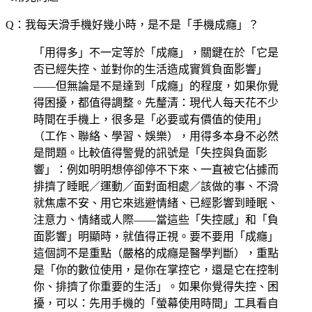
Q：我每天滑手機好幾小時，是不是「手機成癮」？
「用得多」不一定等於「成癮」，關鍵在於「它是
否已經失控、並對你的生活造成實質負面影響」
——但無論是不是達到「成癮」的程度，如果你覺
得困擾，都值得調整。先釐清：現代人每天花不少
時間在手機上，很多是「必要或有價值的使用」
（工作、聯絡、學習、娛樂），用得多本身不必然
是問題。比較值得警覺的訊號是「失控與負面影
響」：例如明明想停卻停不下來、一直被它佔據而
排擠了睡眠／運動／面對面相處／該做的事、不滑
就焦慮不安、用它來逃避情緒、已經影響到睡眠、
注意力、情緒或人際——當這些「失控感」和「負
面影響」明顯時，就值得正視。要不要用「成癮」
這個詞不是重點（嚴格的成癮是醫學判斷），重點
是「你的數位使用，是你在掌控它，還是它在控制
你、排擠了你重要的生活」。如果你覺得失控、困
擾，可以：先用手機的「螢幕使用時間」工具看自