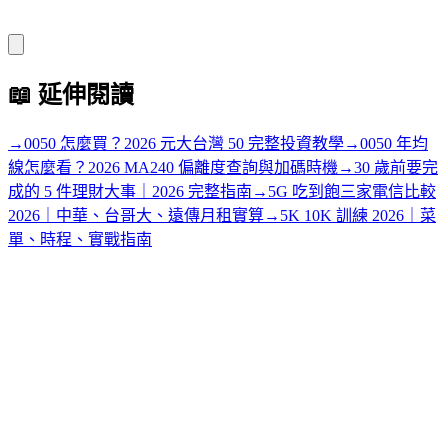
📖
延伸閱讀
→
0050 怎麼買？2026 元大台灣 50 完整投資教學
→
0050 年均
線怎麼看？2026 MA240 偏離度查詢與加碼時機
→
30 歲前要完
成的 5 件理財大事｜2026 完整指南
→
5G 吃到飽三家電信比較
2026｜中華、台哥大、遠傳月租實算
→
5K 10K 訓練 2026｜菜
單、時程、實戰指南