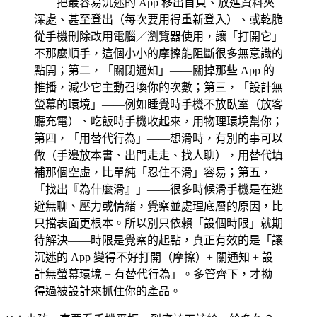
——把最容易沉迷的 App 移出首頁、放進資料夾
深處、甚至登出（每次要用得重新登入）、或乾脆
從手機刪除改用電腦／瀏覽器使用，讓「打開它」
不那麼順手，這個小小的摩擦能阻斷很多無意識的
點開；第二，「關閉通知」——關掉那些 App 的
推播，減少它主動召喚你的次數；第三，「設計無
螢幕的環境」——例如睡覺時手機不放臥室（放客
廳充電）、吃飯時手機收起來，用物理環境幫你；
第四，「用替代行為」——想滑時，有別的事可以
做（手邊放本書、出門走走、找人聊），用替代填
補那個空虛，比單純「忍住不滑」容易；第五，
「找出『為什麼滑』」——很多時候滑手機是在逃
避無聊、壓力或情緒，覺察並處理底層的原因，比
只擋表面更根本。所以別只依賴「設個時限」就期
待解決——時限是覺察的起點，真正有效的是「讓
沉迷的 App 變得不好打開（摩擦）+ 關通知 + 設
計無螢幕環境 + 有替代行為」。多管齊下，才拗
得過被設計來抓住你的產品。