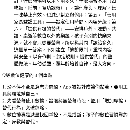
訂「什麼時候可以用、用多久、什麼場合不用（如
吃飯、睡前、寫功課時）」，讓他參與、理解，比
一味禁止有效、也減少對立與偷用；第五，「善用
家長監護工具」——設定使用時間、內容分級；第
六，「提供有趣的替代」——安排戶外、運動、共
讀、桌遊等數位以外的樂趣，孩子有別的快樂來
源，就不會只想要螢幕。所以與其問「該給多久」
這個單一答案，不如建立「適齡限制 + 重視內容
與安全 + 以身作則 + 約定規則 + 提供替代」的整
體做法。年幼從嚴、隨年齡培養自律，是大方向。
顧數位健康的 3 個重點
滑不停不全是意志力問題
，App 被設計成讓你黏著，要用工
具與環境幫自己。
先看螢幕使用數據、設限與無螢幕時段
，並用「增加摩擦 +
替代行為」突破忽略。
數位排毒是減量找回掌控，不是戒斷
；孩子的數位習慣靠約
定、身教與替代。