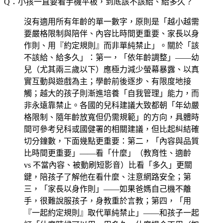
Q：小孩一直要看手機平板，到底該不該給、給多久？
沒有適用所有年齡的單一數字，原則是「越小越需
要嚴格限制與陪伴、內容比時間更重要、家長以身
作則、用『約定規則』而非單純禁止」。關於「該
不該給、給多久」：第一，「依年齡調整」——幼
兒（尤其兩三歲以下）應極力減少螢幕暴露、以真
實互動與遊戲為主；學齡前後逐步、有限度地接
觸；越大的孩子則漸進培養「自我管理」能力，而
非永遠靠禁止。各國的兒科建議大致都朝「年幼嚴
格限制、隨年齡放寬但仍需規範」的方向，具體時
間可參考兒科或國健署的相關建議，但比起糾結確
切分鐘數，下面幾點更重要：第二，「內容與品質
比時間更重要」——看「什麼」（教育性、適齡
vs 不當內容、被動刷短影音）比看「多久」更關
鍵，陪孩子了解他在看什麼、注意網路安全；第
三，「家長以身作則」——如果爸媽自己機不離
手，很難說服孩子，身教重於言教；第四，「用
『一起約定規則』取代單純禁止」——和孩子一起