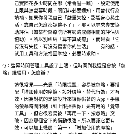
己實際花多少時間在哪（常會嚇一跳）、設定使用
上限與無螢幕時段、關閉非必要通知、用替代行為
填補。如果你發現自己「嚴重失控、影響身心與生
活、靠自己怎麼都調整不了」，那可以尋求專業協
助評估（如某些醫療院所有網路成癮相關的評估與
協助）。所以別糾結「算不算成癮」，而是看「它
有沒有失控、有沒有傷害你的生活」——有的話，
就用工具和方法找回掌控，必要時求助。
Q：螢幕時間管理工具設了上限，但時間到我還是會按「忽
略」繼續用，怎麼辦？
這很常見——光靠「時限提醒」容易被忽略，要搭
配「增加使用的摩擦、設計環境、替代行為」才有
效，因為對抗的是被設計來讓你黏著的 App。手機
的螢幕時間限制（到上限提醒你）是有用的「覺察
工具」，但它很容易被「再用一下、按忽略」突
破，因為那個當下的衝動很強。所以要讓它更有
效，可以加上幾層：第一，「增加使用的摩擦」