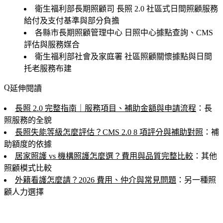
衛生福利部長期照顧司
長照 2.0 社區式日間照顧服務
給付及支付基準與部分負擔
各縣市長期照顧管理中心
日照中心據點查詢、CMS
評估與服務媒合
衛生福利部社會及家庭署
社區照顧關懷據點與日間
托老服務布建
延伸閱讀
長照 2.0 完整指南｜服務項目、補助金額與申請流程
：長
照服務的全貌
長照失能等級怎麼評估？CMS 2.0 8 項評分與補助對照
：補
助額度的依據
居家照護 vs 機構照護怎麼選？費用與品質完整比較
：其他
照顧模式比較
外籍看護怎麼請？2026 費用、仲介與常見問題
：另一種照
顧人力選擇