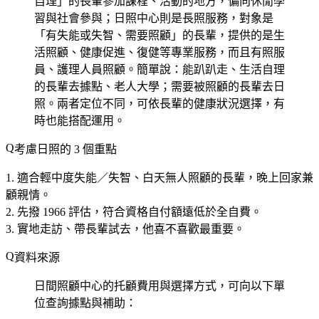
自理」的長輩參加課程、活動的地方，偏向休閒學
習與社會參與；日照中心則是長照服務，對象是
「有失能或失智、需要照顧」的長輩，提供的是生
活照顧、健康促進、復健等專業服務，而且有照服
員、護理人員照顧。簡單說：能趴趴走、生活自理
的長輩去據點、老人大學；需要被照顧的長輩去日
照。兩者定位不同，可依長輩的健康狀況選擇，有
時也能搭配運用。
考慮日照的 3 個重點
適合輕中度失能／失智、白天無人照顧的長輩
，晚上回家兼
顧親情。
先撥 1966 評估
，符合資格自付額遠低於全自費。
實地走訪、帶長輩試去
，他喜不喜歡最重要。
資料來源
日間照顧中心的托顧費用與選擇方式，可向以下單
位查詢據點與補助：