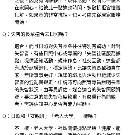
之後，因為有同齡夥伴、規律活動，反而比一個人
在家開心。給彼此一點適應時間，多數抗拒會慢慢
化解。如果真的非常抗拒，也可考慮先從居家服務
開始。
Q：失智的長輩適合去日照嗎？
適合，而且日照對失智長輩往往特別有幫助。針對
失智者，有些日照中心或專屬的「失智社區服務據
點」提供認知活動、規律作息、社交互動，這些都
有助於延緩退化、穩定情緒，比讓失智長輩獨自在
家、無所事事更好。規律的環境與活動也能減少失
智者的混亂與遊走。申請時可向照管專員說明長輩
的失智狀況，由專員評估、媒合適合的失智照顧資
源。要注意的是失智程度較重、有嚴重行為問題
者，需評估該中心是否有能力照顧。
Q：日照和「安親班」「老人大學」一樣嗎？
不一樣。老人大學、社區關懷據點是給「健康、能