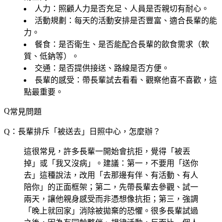
人力
：照顧人力是否充足、人員是否親切有耐心。
活動規劃
：每天的活動安排是否豐富、適合長輩的能
力。
餐食
：是否衛生、是否能配合長輩的飲食需求（軟
質、低鈉等）。
交通
：是否提供接送、路線是否方便。
長輩的感受
：帶長輩試去看看、觀察他喜不喜歡，這
點最重要。
常見問題
Q：長輩排斥「被送去」日照中心，怎麼辦？
這很常見，許多長輩一開始會抗拒，覺得「被丟
掉」或「我又沒病」。建議：第一，不要用「送你
去」這種說法，改用「去那邊有伴、有活動、有人
陪你」的正面框架；第二，先帶長輩去參觀、試一
兩天，讓他親身感受而非憑想像抗拒；第三，強調
「晚上就回家」消除被拋棄的恐懼。很多長輩試過