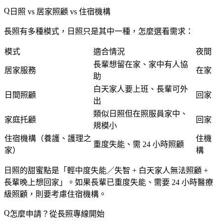
日照 vs 居家照顧 vs 住宿機構
長照有多種模式，日照只是其中一種，怎麼選看需求：
模式
適合情況
夜間
長輩想留在家、家中有人協
居家服務
在家
助
白天家人要上班、長輩可外
日間照顧
回家
出
類似日照但在照服員家中、
家庭托顧
回家
規模小
住宿機構（養護、護理之
住機
重度失能、需 24 小時照顧
家）
構
日照的甜蜜點是「
輕中度失能／失智 + 白天家人無法照顧 +
長輩晚上想回家
」。如果長輩已重度失能、需要 24 小時醫療
級照顧，則要考慮住宿機構。
怎麼申請？從長照專線開始