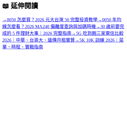
📖
延伸閱讀
→
0050 怎麼買？2026 元大台灣 50 完整投資教學
→
0050 年均
線怎麼看？2026 MA240 偏離度查詢與加碼時機
→
30 歲前要完
成的 5 件理財大事｜2026 完整指南
→
5G 吃到飽三家電信比較
2026｜中華、台哥大、遠傳月租實算
→
5K 10K 訓練 2026｜菜
單、時程、實戰指南