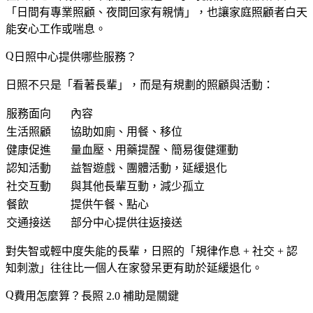
「日間有專業照顧、夜間回家有親情」，也讓家庭照顧者白天
能安心工作或喘息。
日照中心提供哪些服務？
日照不只是「看著長輩」，而是有規劃的照顧與活動：
服務面向
內容
生活照顧
協助如廁、用餐、移位
健康促進
量血壓、用藥提醒、簡易復健運動
認知活動
益智遊戲、團體活動，延緩退化
社交互動
與其他長輩互動，減少孤立
餐飲
提供午餐、點心
交通接送
部分中心提供往返接送
對失智或輕中度失能的長輩，日照的「規律作息 + 社交 + 認
知刺激」往往比一個人在家發呆更有助於延緩退化。
費用怎麼算？長照 2.0 補助是關鍵