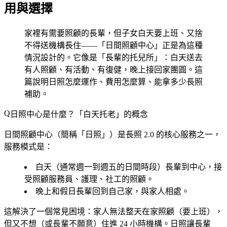
用與選擇
家裡有需要照顧的長輩，但子女白天要上班、又捨
不得送機構長住——「日間照顧中心」正是為這種
情況設計的。它像是「長輩的托兒所」：白天送去
有人照顧、有活動、有復健，晚上接回家團圓。這
篇說明日照怎麼運作、費用怎麼算、能拿多少長照
補助。
日照中心是什麼？「白天托老」的概念
日間照顧中心（簡稱「日照」）是長照 2.0 的核心服務之一，
服務模式是：
白天
（通常週一到週五的日間時段）長輩到中心，接
受照顧服務員、護理、社工的照顧。
晚上和假日
長輩回到自己家，與家人相處。
這解決了一個常見困境：家人無法整天在家照顧（要上班），
但又不想（或長輩不願意）住進 24 小時機構。日照讓長輩