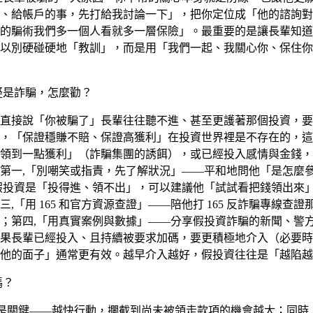
、給帳戶的事，先打給我討論一下」，把你定位成「他的諮詢對
的騙術我們多一個人看就多一層保險」。最重要的是讓長輩知道
以別硬碰硬地「教訓」，而是用「我們一起、我關心你、保住你
疑是詐騙，怎麼勸？
直接說「你被騙了」長輩往往聽不進、甚至更護著那個投資，要用「
「保證穩賺不賠、保證高獲利」在投資世界裡是不存在的，這種話
領到一點獲利」（詐騙集團的誘餌），或已經投入感情與金錢，
第一,「別嘲笑或指責，先了解狀況」——平和地問他「是怎麼
假投資是「投得進、領不出」，可以建議他「試試看把錢領出來
「用 165 和官方資源查證」——陪他打 165 反詐騙專線
；第四,「用真實案例與數據」——分享假投資詐騙的新聞、警方
果長輩已經投入、且持續被要求加碼，要更積極地介入（必要時聯
他的面子」通常更有效。越早介入越好，假投資往往是「越陷越
嗎？
」，時間是關鍵——越快行動，攔截到尚未被領走款項的機會越大；