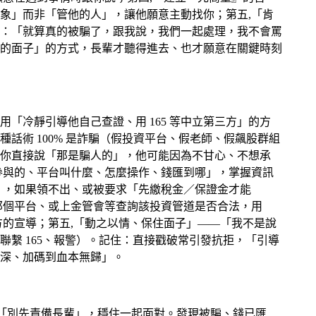
象」而非「管他的人」，讓他願意主動找你；第五,「肯
：「就算真的被騙了，跟我說，我們一起處理，我不會罵
的面子」的方式，長輩才聽得進去、也才願意在關鍵時刻
冷靜引導他自己查證、用 165 等中立第三方」的方
術 100% 是詐騙（假投資平台、假老師、假飆股群組
你直接說「那是騙人的」，他可能因為不甘心、不想承
參與的、平台叫什麼、怎麼操作、錢匯到哪」，掌握資訊
」，如果領不出、或被要求「先繳稅金／保證金才能
查證那個平台、或上金管會等查詢該投資管道是否合法，用
的宣導；第五,「動之以情、保住面子」——「我不是說
繫 165、報警）。記住：直接戳破常引發抗拒，「引導
深、加碼到血本無歸」。
同時「別先責備長輩」，穩住一起面對。發現被騙、錢已匯