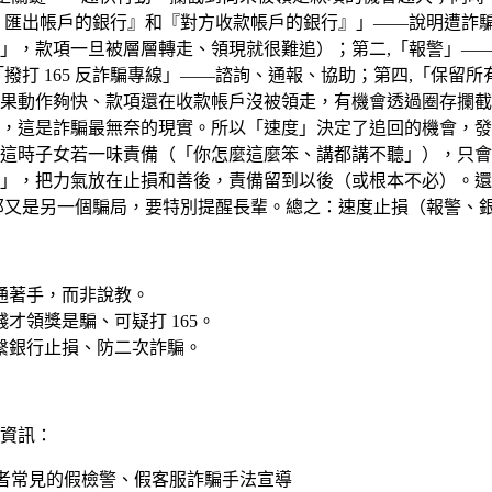
）匯出帳戶的銀行』和『對方收款帳戶的銀行』」——說明遭詐
，款項一旦被層層轉走、領現就很難追）；第二,「報警」——撥
撥打 165 反詐騙專線」——諮詢、通報、協助；第四,「保留
果動作夠快、款項還在收款帳戶沒被領走，有機會透過圈存攔截
，這是詐騙最無奈的現實。所以「速度」決定了追回的機會，發
這時子女若一味責備（「你怎麼這麼笨、講都講不聽」），只會
」，把力氣放在止損和善後，責備留到以後（或根本不必）。還
又是另一個騙局，要特別提醒長輩。總之：速度止損（報警、銀行、1
通著手，而非說教。
才領獎是騙、可疑打 165。
繫銀行止損、防二次詐騙。
資訊：
者常見的假檢警、假客服詐騙手法宣導