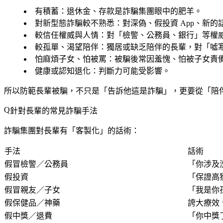
有積蓄
：退休金、存款是詐騙集團眼中的肥羊。
對新型態詐騙較不熟悉
：對深偽、假投資 App、新的
較信任權威與人情
：對「檢警、公務員、銀行」等權
較孤單、渴望陪伴
：獨居或缺乏陪伴的長輩，對「噓
怕麻煩子女、怕被罵
：被騙後常因羞愧、怕被子女責
健康或認知退化
：判斷力可能受影響。
所以防範長輩被騙，不只是「告訴他這是詐騙」，更要從「陪
針對長輩的常見詐騙手法
詐騙集團對長輩有「客製化」的話術：
手法
話術
假冒檢警／公務員
「你涉及
假投資
「保證高
假冒親友／子女
「我是你
假保健品／神藥
誇大療效
假中獎／退費
「你中獎