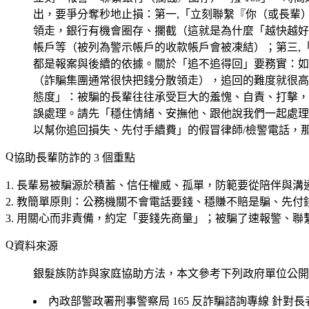
出，要爭分奪秒地止損：第一,「立刻聯繫『你（或長輩
領走，銀行有機會圈存、攔截（這就是為什麼「越快越好」
帳戶等（被列為警示帳戶的收款帳戶會被凍結）；第三,「
都是報案與後續的依據。關於「追不追得回」要務實：如
（詐騙集團通常很快把錢分散領走），追回的難度就很高
態度」：被騙的長輩往往承受巨大的羞愧、自責、打擊，
誤處理。請先「穩住情緒、安撫他、跟他說我們一起處理
以幫你追回損失、先付手續費」的假冒律師/檢警電話，那
協助長輩防詐的 3 個重點
長輩易被騙源於積蓄、信任權威、孤單
，防範要從陪伴與溝
教簡單原則
：公務機關不會電話要錢、穩賺不賠是騙、先付錢
用關心而非責備
，約定「要錢先商量」；被騙了速報警、聯
資料來源
銀髮族防詐與家庭協助方法，本文參考下列政府單位公開
內政部警政署刑事警察局 165 反詐騙諮詢專線
針對長