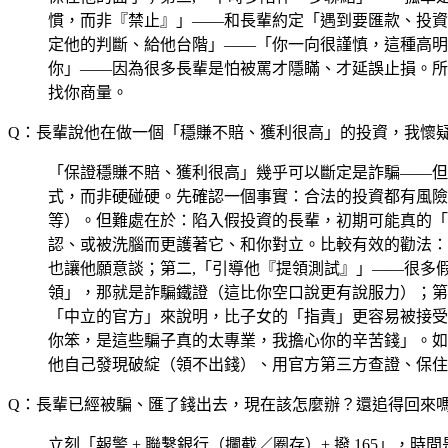
慣，而非『禁止』」——和長輩約定「遇到要匯款、投資
定他的判斷、給他台階」——「你一向很謹慎，這種高明
你」——因為很多長輩是怕被罵才隱瞞、才延誤止損。所
找你商量。
Q：長輩說他在做一個「穩賺不賠、獲利很高」的投資，我懷
「保證穩賺不賠、獲利很高」幾乎可以斷定是詐騙——但
式，而非硬碰硬。先確認一個事實：合法的投資都有風險，
等）。但難處在於：陷入假投資的長輩，初期可能真的「
認、或被洗腦而更護著它、和你對立。比較有效的勸法：
也讓他願意談；第二,「引導他『提領測試』」——很多
領」，那就是詐騙鐵證（這比你空口說更有說服力）；第三,
「中立的官方」來說明，比子女的「指責」更容易被接受
你笨，是這些騙子真的太專業，我擔心你的辛苦錢」。如
他自己發現破綻（領不出錢）、用官方第三方查證、保住
Q：長輩已經被騙、匯了錢出去，現在該怎麼辦？還追得回來
立刻「報警 + 聯繫銀行（攔截／圈存）+ 撥 165