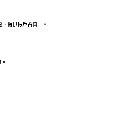
錢、提供帳戶資料」
。
騙。