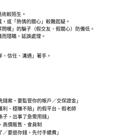
話術較陌生。
威，或「熱情的關心」較難起疑。
寒問暖」的騙子（假交友、假關心）防備低。
備而隱瞞，延誤處理。
伴、信任、溝通」著手。
洗錢案，要監管你的帳戶／交保證金」
獲利、穩賺不賠」的假平台、假老師
孫子，出事了急需用錢」
、高價販售、會員制
了／要退你錢，先付手續費」