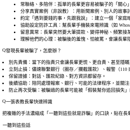
常聯絡、多陪伴
：孤單的長輩更容易被騙子的「關心
分享真實案例（非說教）
：用新聞案例、別人的故事
約定「遇到要錢的事，先跟我說」
：建立一個「家庭
協助設定防詐工具
：幫長輩手機裝來電辨識（如 Whos
留意異常
：長輩突然要大筆提款、變得神秘、頻繁接
理解他們的心理
：被騙後的羞愧、怕被罵，會讓長輩
發現長輩被騙了，怎麼辦？
別先責備
：當下的指責只會讓長輩更慌、更自責、甚至隱瞞
立刻止損
：儘速聯繫銀行（圈存／攔截匯款）、報警（110 
保留證據
：對話、匯款紀錄、對方資訊都留存。
後續協助
：陪同處理報案、銀行、可能的法律程序，並關注
防止再次受騙
：被騙過的長輩可能被「假裝幫你追回損失」
一張表教長輩快速辨識
把複雜的手法濃縮成「一聽到這些就是詐騙」的口訣，貼在長
一聽到這些話