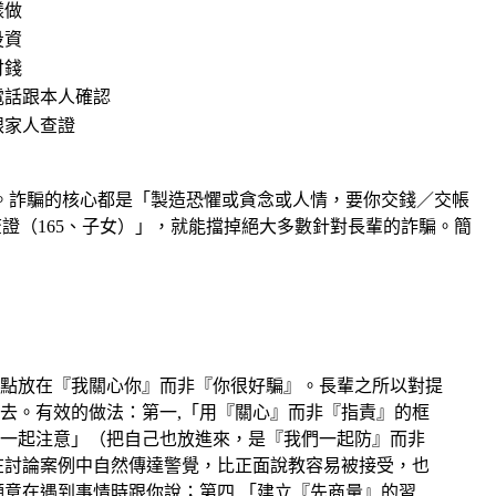
樣做
投資
付錢
電話跟本人確認
跟家人查證
」。詐騙的核心都是「製造恐懼或貪念或人情，要你交錢／交帳
證（165、子女）」，就能擋掉絕大多數針對長輩的詐騙。簡
點放在『我關心你』而非『你很好騙』。長輩之所以對提
去。有效的做法：第一,「用『關心』而非『指責』的框
一起注意」（把自己也放進來，是『我們一起防』而非
在討論案例中自然傳達警覺，比正面說教容易被接受，也
意在遇到事情時跟你說；第四,「建立『先商量』的習