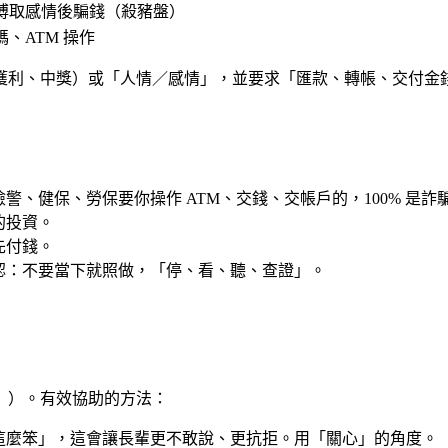
博取感情後騙錢（殺豬盤）
、ATM 操作
獲利、中獎）或「人情／感情」，並要求「匯款、轉帳、交付金
警、健保、勞保要你操作 ATM、交錢、交帳戶的，100% 是詐
的投資。
先付錢。
認
：不要當下就照做，「停、看、聽、查證」。
」）。有效協助的方法：
這麼笨」，這會讓長輩更不敢說、更抗拒。用「關心」的角度。