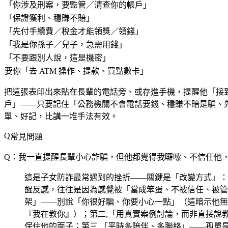
「你涉及刑案，要監管／清查你的帳戶」
「保證獲利、穩賺不賠」
「先付手續費／稅金才能領獎／領錢」
「我是你孫子／兒子，急需用錢」
「不要跟別人說，這是機密」
要你「去 ATM 操作、提款、買點數卡」
把這張表印出來貼在長輩的電話旁、或存進手機，提醒他「接到
戶」——只要記住「公務機關不會電話要錢、穩賺不賠是騙、先
單、好記，比講一堆手法有效。
常見問題
Q：我一直提醒長輩小心詐騙，但他都覺得我囉嗦、不信任他
這是子女防詐最常遇到的挫折——關鍵是「改變方式」：
醒反感，往往是因為感覺被「當成笨蛋、不被信任、被管
架」——別說「你很好騙、你要小心一點」（這暗示他無
『我在教你』）；第二,「用真實案例討論，而非直接說
保住他的面子；第三,「平時多陪伴、多聯絡」——孤單