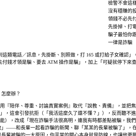
檢警不會這
沒有穩賺的
領錢不必先
先掛掉、打
騙子最怕你
一律是詐騙
這類電話／訊息，先掛斷、別照做，打 165 或打給子女確認
付錢才領是騙、要去 ATM 操作是騙」，加上「可疑就停下來查
，怎麼辦？
用『陪伴、尊重、討論真實案例』取代『說教、責備』，並把焦
」，這會引發抗拒（「我活這麼久了還不懂？」），反而聽不進
能），改成「現在詐騙手法很高明，連我有時都差點被騙，我們
教」——和長輩一起看詐騙的新聞、聊「某某的長輩被騙了」，
是長輩被騙的一大原因，你平常的關心本身就是防線，也讓他更願