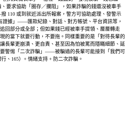
騙、要求協助「圈存／攔阻」，如果詐騙的錢還沒被車手
 110 或到就近派出所報案，警方可協助處理、發警示
所有證據」——匯款紀錄、對話、對方帳號、平台資訊等，
追回部分或全部；但如果錢已經被車手提領、層層轉走
現的當下就要行動，不要拖。同樣重要的是「對待長輩的
讓長輩更崩潰、更自責、甚至因為怕被罵而隱瞞細節、延
要警惕「二次詐騙」——被騙過的長輩可能接到「我們可
65）+ 情緒支持 + 防二次詐騙。