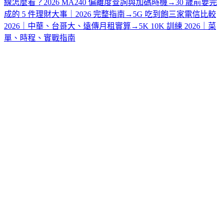
線怎麼看？2026 MA240 偏離度查詢與加碼時機
→
30 歲前要完
成的 5 件理財大事｜2026 完整指南
→
5G 吃到飽三家電信比較
2026｜中華、台哥大、遠傳月租實算
→
5K 10K 訓練 2026｜菜
單、時程、實戰指南