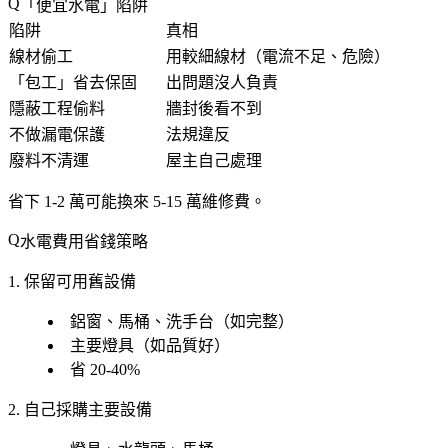
「便宜水電」陷阱
陷阱
真相
線材偷工
用較細線材（電流不足、危險）
「包工」省去保固
出問題沒人負責
隱蔽工程偷料
牆封後看不到
不做漏電保護
法規違反
廢料不清運
屋主自己處理
省下 1-2 萬可能換來 5-15 萬維修費
。
水電費用省錢策略
1. 保留可用舊設備
鋁窗、馬桶、洗手台（如完整）
主要燈具（如品質好）
省 20-40%
2. 自己採購主要設備