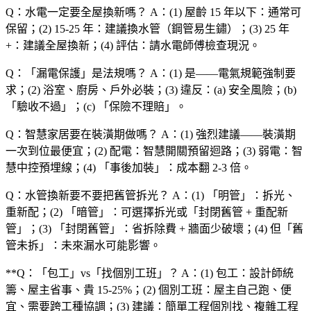
Q：水電一定要全屋換新嗎？
A：(1) 屋齡 15 年以下：通常可
保留；(2) 15-25 年：建議換水管（鋼管易生鏽）；(3) 25 年
+：建議全屋換新；(4) 評估：請水電師傅檢查現況。
Q：「漏電保護」是法規嗎？
A：(1) 是——電氣規範強制要
求；(2) 浴室、廚房、戶外必裝；(3) 違反：(a) 安全風險；(b)
「驗收不過」；(c) 「保險不理賠」。
Q：智慧家居要在裝潢期做嗎？
A：(1) 強烈建議——裝潢期
一次到位最便宜；(2) 配電：智慧開關預留迴路；(3) 弱電：智
慧中控預埋線；(4) 「事後加裝」：成本翻 2-3 倍。
Q：水管換新要不要把舊管拆光？
A：(1) 「明管」：拆光、
重新配；(2) 「暗管」：可選擇拆光或「封閉舊管 + 重配新
管」；(3) 「封閉舊管」：省拆除費 + 牆面少破壞；(4) 但「舊
管未拆」：未來漏水可能影響。
**Q：「包工」vs「找個別工班」？ A：(1) 包工：設計師統
籌、屋主省事、貴 15-25%；(2) 個別工班：屋主自己跑、便
宜、需要跨工種協調；(3) 建議：簡單工程個別找、複雜工程