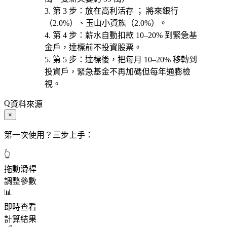
第 3 步
：放在
高利活存
； 將來銀行
（2.0%）、玉山小資族（2.0%）。
第 4 步
：薪水自動扣款 10–20% 到緊急基
金戶，達標前不投資股票。
第 5 步
：達標後，把每月 10–20% 移轉到
投資戶，緊急基金不再加碼但每年通膨檢
視。
資料來源
×
第一次使用？三步上手：
👆
拖動滑桿
調整參數
📊
即時查看
計算結果