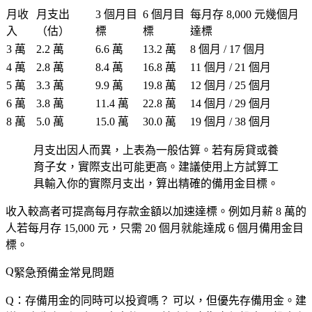
月收
月支出
3 個月目
6 個月目
每月存 8,000 元幾個月
入
（估）
標
標
達標
3 萬
2.2 萬
6.6 萬
13.2 萬
8 個月 / 17 個月
4 萬
2.8 萬
8.4 萬
16.8 萬
11 個月 / 21 個月
5 萬
3.3 萬
9.9 萬
19.8 萬
12 個月 / 25 個月
6 萬
3.8 萬
11.4 萬
22.8 萬
14 個月 / 29 個月
8 萬
5.0 萬
15.0 萬
30.0 萬
19 個月 / 38 個月
月支出因人而異，上表為一般估算。若有房貸或養
育子女，實際支出可能更高。建議使用上方試算工
具輸入你的實際月支出，算出精確的備用金目標。
收入較高者可提高每月存款金額以加速達標。例如月薪 8 萬的
人若每月存 15,000 元，只需 20 個月就能達成 6 個月備用金目
標。
緊急預備金常見問題
Q：存備用金的同時可以投資嗎？
可以，但
優先存備用金
。建