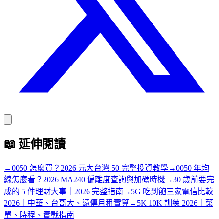
📖
延伸閱讀
→
0050 怎麼買？2026 元大台灣 50 完整投資教學
→
0050 年均
線怎麼看？2026 MA240 偏離度查詢與加碼時機
→
30 歲前要完
成的 5 件理財大事｜2026 完整指南
→
5G 吃到飽三家電信比較
2026｜中華、台哥大、遠傳月租實算
→
5K 10K 訓練 2026｜菜
單、時程、實戰指南