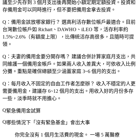
議至少先存到 3 個月支出後再開始小額定期定額投資。投資和
存備用金可以同時進行，但不要把備用金拿去投資。
Q：備用金該放哪家銀行？
選
高利活存數位帳戶
最適合。目前
台灣數位帳戶如 Richart、DAWHO、iLEO 等，活存利率約
1.5%~2.6%（有額度上限），比傳統活存高很多，且隨時可提
領。
Q：夫妻的備用金要分開存嗎？
建議合併計算家庭月支出，共
同維護一個備用金帳戶。如果兩人收入差異大，可依收入比例
分攤。重點是確保總額至少涵蓋家庭 3~6 個月的支出。
Q：每月收入不固定的自由工作者怎麼辦？
收入不穩定的人更
需要備用金，建議存
6~12 個月
的支出。用收入好的月份多存
一些，淡季時就不用擔心。
緊急備用金試算
哪些情況下「沒有緊急基金」會出大事
你完全沒有 1 個月生活費的現金。
一場 5 萬醫療