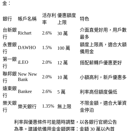
金：
活存利
優惠額度
銀行
帳戶名稱
特色
率
上限
台新銀
介面直覺好用，用戶數
Richart
2.6%
30 萬
行
最多
永豐銀
額度上限高，適合大額
DAWHO
1.5%
100 萬
行
備用金
第一銀
iLEO
2.0%
12 萬
搭配薪轉戶優惠更好
行
聯邦銀
New New
2.0%
10 萬
小額高利，新戶優惠多
Bank
行
遠東銀
Bankee
2.6%
5 萬
利率高但額度偏低
行
樂天銀
不限金額，適合大筆資
1.35%
樂天銀行
無上限
行
金停泊
利率與優惠條件可能隨時調整，以各銀行官網公告
為準。建議依備用金金額選擇：金額 30 萬以內首