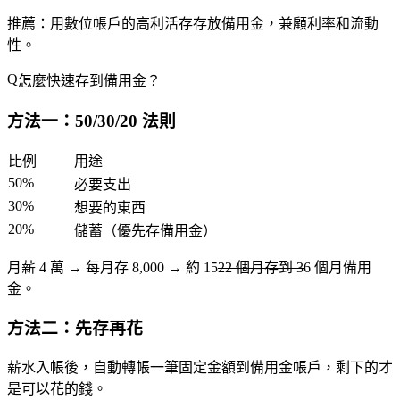
推薦：用
數位帳戶的高利活存
存放備用金，兼顧利率和流動
性。
怎麼快速存到備用金？
方法一：50/30/20 法則
比例
用途
50%
必要支出
30%
想要的東西
20%
儲蓄（優先存備用金）
月薪 4 萬 → 每月存 8,000 → 約 15
22 個月存到 3
6 個月備用
金。
方法二：先存再花
薪水入帳後，
自動轉帳
一筆固定金額到備用金帳戶，剩下的才
是可以花的錢。