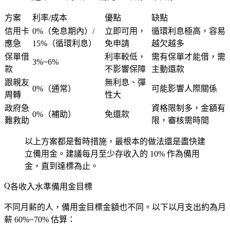
方案
利率/成本
優點
缺點
信用卡
0%（免息期內）/
立即可用，
循環利息極高，容易
應急
15%（循環利息）
免申請
越欠越多
保單借
利率較低，
需有保單才能借，需
3%~6%
款
不影響保障
主動還款
跟親友
無利息、彈
0%（通常）
可能影響人際關係
周轉
性大
政府急
資格限制多，金額有
0%（補助）
免還款
難救助
限，審核需時間
以上方案都是
暫時措施
，最根本的做法還是盡快建
立備用金。建議每月至少存收入的 10% 作為備用
金，直到達標為止。
各收入水準備用金目標
不同月薪的人，備用金目標金額也不同。以下以月支出約為月
薪 60%~70% 估算：