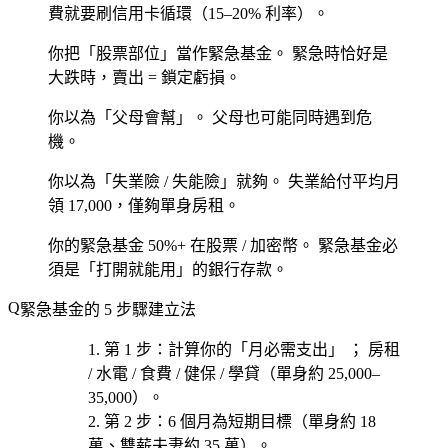
費就要刷信用卡循環（15–20% 利率）。
你把「股票部位」當作緊急基金。
緊急時恰好是
大跌時，賣出 = 鎖定虧損。
你以為「父母會幫」。
父母也可能同時遇到危
機。
你以為「失業險 / 失能險」就夠。
失業給付平均月
領 17,000，僅夠單身房租。
你的緊急基金 50%+ 在股票 / 加密幣。
緊急基金必
須是「打開就能用」的銀行存款。
緊急基金的 5 步驟建立法
第 1 步
：計算你的「月必需支出」 ； 房租
/ 水電 / 食費 / 健保 / 學貸（單身約 25,000–
35,000）。
第 2 步
：6 個月為短期目標（單身約 18
萬、雙薪夫妻約 35 萬）。