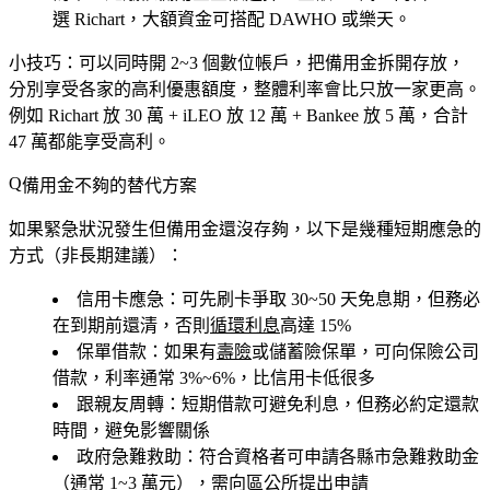
選 Richart，大額資金可搭配 DAWHO 或樂天。
小技巧
：可以同時開 2~3 個數位帳戶，把備用金拆開存放，
分別享受各家的高利優惠額度，整體利率會比只放一家更高。
例如 Richart 放 30 萬 + iLEO 放 12 萬 + Bankee 放 5 萬，合計
47 萬都能享受高利。
備用金不夠的替代方案
如果緊急狀況發生但備用金還沒存夠，以下是幾種
短期應急
的
方式（非長期建議）：
信用卡應急
：可先刷卡爭取 30~50 天免息期，但務必
在到期前還清，否則
循環利息
高達 15%
保單借款
：如果有
壽險
或儲蓄險保單，可向保險公司
借款，利率通常 3%~6%，比信用卡低很多
跟親友周轉
：短期借款可避免利息，但務必約定還款
時間，避免影響關係
政府急難救助
：符合資格者可申請各縣市急難救助金
（通常 1~3 萬元），需向區公所提出申請