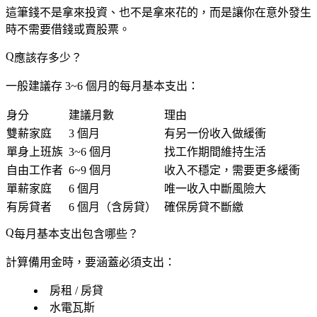
這筆錢不是拿來投資、也不是拿來花的，而是讓你在意外發生
時
不需要借錢或賣股票
。
應該存多少？
一般建議存
3~6 個月的每月基本支出
：
身分
建議月數
理由
雙薪家庭
3 個月
有另一份收入做緩衝
單身上班族
3~6 個月
找工作期間維持生活
自由工作者
6~9 個月
收入不穩定，需要更多緩衝
單薪家庭
6 個月
唯一收入中斷風險大
有房貸者
6 個月（含房貸）
確保房貸不斷繳
每月基本支出包含哪些？
計算備用金時，要涵蓋
必須支出
：
房租 / 房貸
水電瓦斯