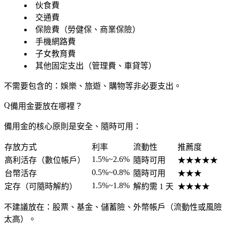
伙食費
交通費
保險費（勞健保、商業保險）
手機網路費
子女教育費
其他固定支出（管理費、車貸等）
不需要
包含的：娛樂、旅遊、購物等非必要支出。
備用金要放在哪裡？
備用金的核心原則是
安全、隨時可用
：
存放方式
利率
流動性
推薦度
1.5%~2.6%
高利活存（數位帳戶）
隨時可用
★★★★★
0.5%~0.8%
台幣活存
隨時可用
★★★
1.5%~1.8%
定存（可隨時解約）
解約需 1 天
★★★★
不建議
放在：股票、基金、儲蓄險、外幣帳戶（流動性或風險
太高）。