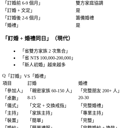
「
訂婚前 6-9 個月
」
雙方家庭協調
「
訂婚 + 文定
」
是
「
訂婚後 2-6 個月
」
籌備婚禮
「
婚禮
」
是
「
訂婚 + 婚禮同日
」（現代）
「
省雙方家族 2 次集合
」
「
省 NT$ 100,000-200,000
」
「
新人初婚
」越來越多
「
訂婚
」VS「
婚禮
」
項目
訂婚
婚禮
「
參加人
」
「
親密家族 60-150 人
」
「
完整朋友 200+ 人
」
8-15
20-30
「
桌數
」
「
儀式
」
「
文定 + 交換戒指
」
「
完整婚禮
」
「
主持
」
「
家族主持
」
「
專業主持
」
「
裝置
」
「
簡單
」
「
完整
」
「
婚紗
」
「
簡單禮服
」
「
完整婚紗 + 換裝
」