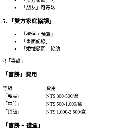
「
雙方家族
」分
「
朋友
」可寄送
5. 「
雙方家庭協調
」
「
禮俗 + 預算
」
「
書面記錄
」
「
婚禮顧問
」協助
「
喜餅
」
「
喜餅
」費用
等級
費用
「
親民
」
NT$ 300-500/盒
「
中等
」
NT$ 500-1,000/盒
「
頂級
」
NT$ 1,000-2,500/盒
「
喜餅 + 禮盒
」