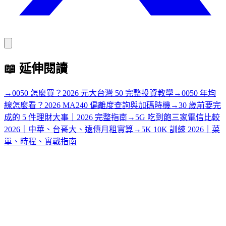
📖
延伸閱讀
→
0050 怎麼買？2026 元大台灣 50 完整投資教學
→
0050 年均
線怎麼看？2026 MA240 偏離度查詢與加碼時機
→
30 歲前要完
成的 5 件理財大事｜2026 完整指南
→
5G 吃到飽三家電信比較
2026｜中華、台哥大、遠傳月租實算
→
5K 10K 訓練 2026｜菜
單、時程、實戰指南