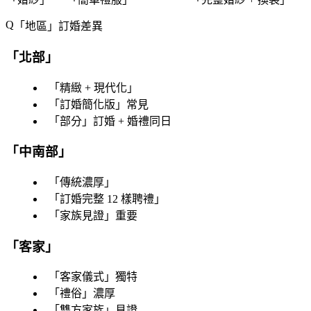
「
地區
」訂婚差異
「
北部
」
「
精緻 + 現代化
」
「
訂婚簡化版
」常見
「
部分
」訂婚 + 婚禮同日
「
中南部
」
「
傳統濃厚
」
「
訂婚完整 12 樣聘禮
」
「
家族見證
」重要
「
客家
」
「
客家儀式
」獨特
「
禮俗
」濃厚
「
雙方家族
」見證