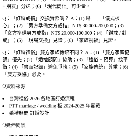
+ 朋友
」分送；(6) 「
現代簡化
」可少量。
Q：「
訂婚戒指
」交換實際嗎？
A：(1) 是——「
儀式核
心
」；(2) 「
男方準備女方戒指
」NT$ 30,000-200,000；(3)
「
女方準備男方戒指
」NT$ 20,000-100,000；(4) 「
鑽戒 / 對
戒
」；(5) 「
現場交換
」見證；(6) 「
家族祝福
」見證。
Q：「
訂婚禮俗
」雙方家族傳統不同？
A：(1) 「
雙方家庭協
調
」優先；(2) 「
婚禮顧問
」協助；(3) 「
禮俗 + 預算
」找平
衡；(4) 「
書面記錄
」避免爭執；(5) 「
家族傳統
」尊重；(6)
「
雙方妥協
」必要。
資料來源
台灣禮俗 2026
各地區訂婚流程
PTT marriage / wedding 板
2024-2025 年實戰
婚禮顧問
訂婚設計
延伸閱讀