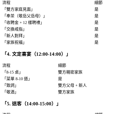
流程
細節
「
雙方家庭見面
」
是
「
奉茶（敬岳父岳母）
」
是
「
收聘金 + 12 樣聘禮
」
是
「
交換戒指
」
是
「
新人對拜
」
是
「
家族祝福
」
是
「
4. 文定喜宴（12:00-14:00）
」
流程
細節
「
8-15 桌
」
雙方親密家族
「
菜單 8-10 道
」
是
「
致詞
」
雙方父母 + 新人
「
敬酒
」
雙方家族
「
5. 送客（14:00-15:00）
」