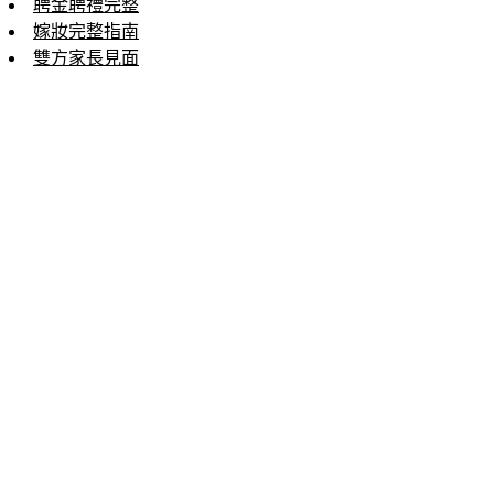
聘金聘禮完整
嫁妝完整指南
雙方家長見面