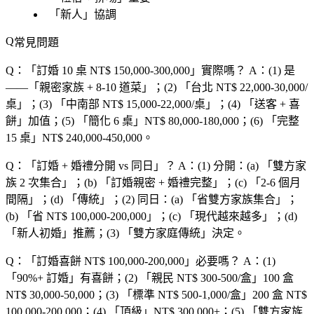
「
新人
」協調
常見問題
Q：「
訂婚 10 桌 NT$ 150,000-300,000
」實際嗎？
A：(1) 是
——「
親密家族 + 8-10 道菜
」；(2) 「
台北 NT$ 22,000-30,000/
桌
」；(3) 「
中南部 NT$ 15,000-22,000/桌
」；(4) 「
送客 + 喜
餅
」加值；(5) 「
簡化 6 桌
」NT$ 80,000-180,000；(6) 「
完整
15 桌
」NT$ 240,000-450,000。
Q：「
訂婚 + 婚禮分開 vs 同日
」？
A：(1) 分開：(a) 「
雙方家
族 2 次集合
」；(b) 「
訂婚親密 + 婚禮完整
」；(c) 「
2-6 個月
間隔
」；(d) 「
傳統
」；(2) 同日：(a) 「
省雙方家族集合
」；
(b) 「
省 NT$ 100,000-200,000
」；(c) 「
現代越來越多
」；(d)
「
新人初婚
」推薦；(3) 「
雙方家庭傳統
」決定。
Q：「
訂婚喜餅 NT$ 100,000-200,000
」必要嗎？
A：(1)
「
90%+ 訂婚
」有喜餅；(2) 「
親民 NT$ 300-500/盒
」100 盒
NT$ 30,000-50,000；(3) 「
標準 NT$ 500-1,000/盒
」200 盒 NT$
100,000-200,000；(4) 「
頂級
」NT$ 300,000+；(5) 「
雙方家族