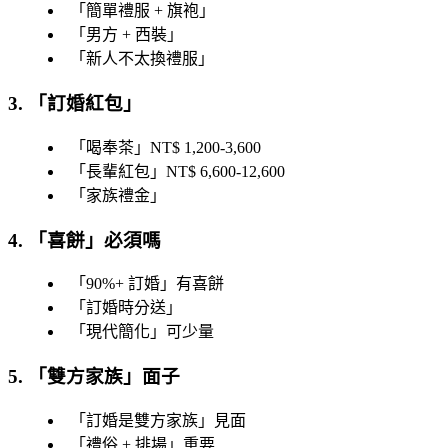
「
簡單禮服 + 旗袍
」
「
男方 + 西裝
」
「
新人不太換禮服
」
3. 「
訂婚紅包
」
「
喝奉茶
」NT$ 1,200-3,600
「
長輩紅包
」NT$ 6,600-12,600
「
家族禮金
」
4. 「
喜餅
」必須嗎
「
90%+ 訂婚
」有喜餅
「
訂婚時分送
」
「
現代簡化
」可少量
5. 「
雙方家族
」面子
「
訂婚是雙方家族
」見面
「
禮俗 + 排場
」重要