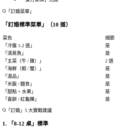
「
訂婚菜單
」
「
訂婚標準菜單
」（10 道）
菜色
細節
「
冷盤 1-2 道
」
是
「
清蒸魚
」
是
「
主菜（牛 / 雞）
」
2 道
「
海鮮（蝦 / 蟹）
」
是
「
湯品
」
是
「
米飯 / 麵食
」
是
「
甜點 + 水果
」
是
「
喜餅 / 紅龜粿
」
是
「
訂婚
」5 大實戰建議
1. 「
8-12 桌
」標準