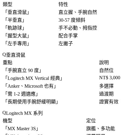
類型
特性
「
垂直滑鼠
」
直立握、手腕自然
「
半垂直
」
30-57 度傾斜
「
軌跡球
」
手不必動、拇指控
「
握型大鼠
」
配合手掌
「
左手專用
」
左撇子
垂直滑鼠
重點
說明
「
手腕直立 90 度
」
自然位
NT$ 3,000
「
Logitech MX Vertical 經典
」
「
Anker、Microsoft 也有
」
多選擇
「
需 1-2 週適應
」
過渡期
「
長期使用手腕舒緩明顯
」
證實有效
Logitech MX 系列
機型
定位
「
MX Master 3S
」
旗艦、多功能