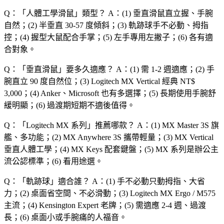
Q：「
人體工學滑鼠
」類型？
A：(1) 垂直滑鼠直立握、手腕
自然；(2) 半垂直 30-57 度傾斜；(3) 軌跡球手不必動、拇指
控；(4) 握型大鼠配合手掌；(5) 左手專用左撇子；(6) 各有適
合對象。
Q：「
垂直滑鼠
」要多久適應？
A：(1) 需 1-2 週適應；(2) 手
腕直立 90 度自然位；(3) Logitech MX Vertical 經典 NT$
3,000；(4) Anker、Microsoft 也有多選擇；(5) 長期使用手腕舒
緩明顯；(6) 過渡期短期不適後值得。
Q：「
Logitech MX 系列
」推薦哪款？
A：(1) MX Master 3S 旗
艦、多功能；(2) MX Anywhere 3S 攜帶輕量；(3) MX Vertical
垂直人體工學；(4) MX Keys 配套鍵盤；(5) MX 系列是辦公主
流公認標準；(6) 看用途選。
Q：「
軌跡球
」適合誰？
A：(1) 手不必動只動拇指、大省
力；(2) 桌面省空間、不必滑動；(3) Logitech MX Ergo / M575
主流；(4) Kensington Expert 老牌；(5) 需適應 2-4 週、過渡
長；(6) 桌面小或手腕痛的人福音。