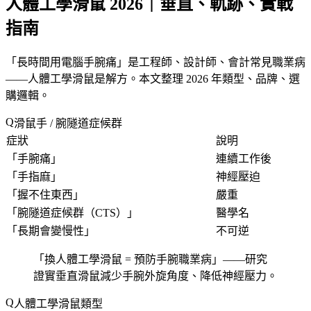
人體工學滑鼠 2026｜垂直、軌跡、實戰
指南
「
長時間用電腦手腕痛
」是工程師、設計師、會計常見職業病
——人體工學滑鼠是解方。本文整理 2026 年類型、品牌、選
購邏輯。
滑鼠手 / 腕隧道症候群
症狀
說明
「
手腕痛
」
連續工作後
「
手指麻
」
神經壓迫
「
握不住東西
」
嚴重
「
腕隧道症候群（CTS）
」
醫學名
「
長期會變慢性
」
不可逆
「
換人體工學滑鼠 = 預防手腕職業病
」——研究
證實垂直滑鼠減少手腕外旋角度、降低神經壓力。
人體工學滑鼠類型