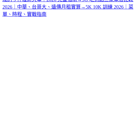
2026｜中華、台哥大、遠傳月租實算
→
5K 10K 訓練 2026｜菜
單、時程、實戰指南