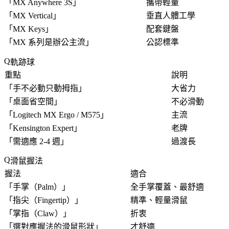
「
MX Anywhere 3S
」
攜帶輕量
「
MX Vertical
」
垂直人體工學
「
MX Keys
」
配套鍵盤
「
MX 系列是辦公主流
」
公認標準
軌跡球
重點
說明
「
手不必動只動拇指
」
大省力
「
桌面省空間
」
不必滑動
「
Logitech MX Ergo / M575
」
主流
「
Kensington Expert
」
老牌
「
需適應 2-4 週
」
過渡長
滑鼠握法
握法
適合
「
手掌（Palm）
」
全手掌覆蓋、最舒適
「
指尖（Fingertip）
」
精準、輕量滑鼠
「
掌指（Claw）
」
折衷
「
選對應握法的滑鼠形狀
」
才舒適