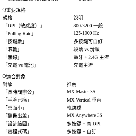
重要規格
規格
說明
「
DPI（敏感度）
」
800-3200 一般
125-1000 Hz
「
Polling Rate
」
「
按鍵數
」
多按鍵可自訂
「
滾輪
」
段落 vs 滑順
「
無線
」
藍牙 + 2.4G 主流
「
充電 vs 電池
」
充電主流
適合對象
對象
推薦
MX Master 3S
「
長時間辦公
」
「
手腕已痛
」
MX Vertical 垂直
「
桌面小
」
軌跡球
MX Anywhere 3S
「
攜帶出差
」
「
設計繪圖
」
多按鍵 + 高 DPI
「
寫程式碼
」
多按鍵 + 自訂