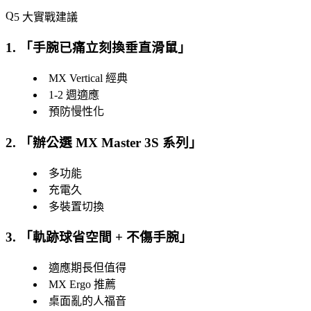
5 大實戰建議
1. 「
手腕已痛立刻換垂直滑鼠
」
MX Vertical 經典
1-2 週適應
預防慢性化
2. 「
辦公選 MX Master 3S 系列
」
多功能
充電久
多裝置切換
3. 「
軌跡球省空間 + 不傷手腕
」
適應期長但值得
MX Ergo 推薦
桌面亂的人福音