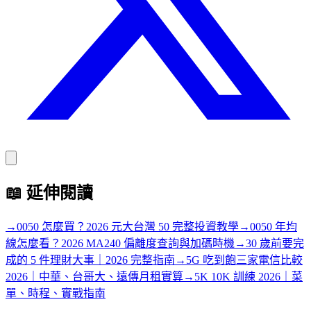
📖
延伸閱讀
→
0050 怎麼買？2026 元大台灣 50 完整投資教學
→
0050 年均
線怎麼看？2026 MA240 偏離度查詢與加碼時機
→
30 歲前要完
成的 5 件理財大事｜2026 完整指南
→
5G 吃到飽三家電信比較
2026｜中華、台哥大、遠傳月租實算
→
5K 10K 訓練 2026｜菜
單、時程、實戰指南