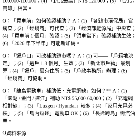
100,000-110,000；(4) 「
新北最高
」NT$ 120,000；(5) 「
台北 /
高雄
」相當。
Q：「
買車前
」如何確認補助？
A：(1) 「
各縣市環保局
」官
網查；(2) 「
經銷商
」可代查；(3) 「
經濟部能源局
」中央查；
(4) 「
買車前 1 個月
」確認；(5) 「
領車當下
」確認補助生效；
(6) 「
2026 年下半年
」可能新加碼。
Q：「
遷戶口
」可改補助縣市嗎？
A：(1) 可——「
戶籍地決
定
」；(2) 「
遷戶 1-3 個月
」生效；(3) 「
新北市戶籍
」最划
算；(4) 「
遷戶
」需有住所；(5) 「
戶政事務所
」辦理；(6)
「
經銷商
」可協助。
Q：「
離島電動車
」補助低、充電網缺
」如何？** A：(1)
「
澎湖 / 金門 / 連江
」補助 NT$ 55,000-60,000；(2) 「
充電網
相對缺
」；(3) 「
Luxgen / Hyundai
」較多；(4) 「
家用充電必
裝
」；(5) 「
島內短途
」電動車 OK；(6) 「
長途跨島
」需汽油
車。
資料來源