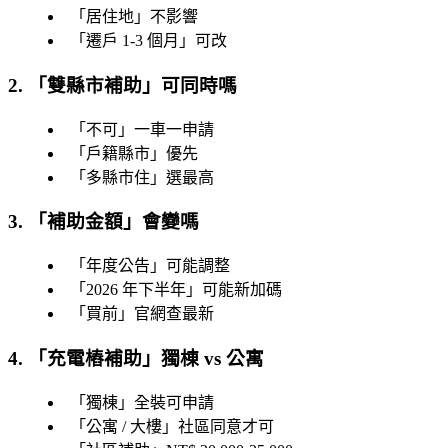
「
居住地
」不影響
「
遷戶 1-3 個月
」可改
2. 「
雙縣市補助
」可同時嗎
「
不可
」一車一申請
「
戶籍縣市
」優先
「
多縣市住
」選最高
3. 「
補助金額
」會變嗎
「
年度公告
」可能調整
「
2026 年下半年
」可能新加碼
「
買前
」官網查最新
4. 「
充電樁補助
」獨棟 vs 公寓
「
獨棟
」全裝可申請
「
公寓 / 大樓
」社區同意才可