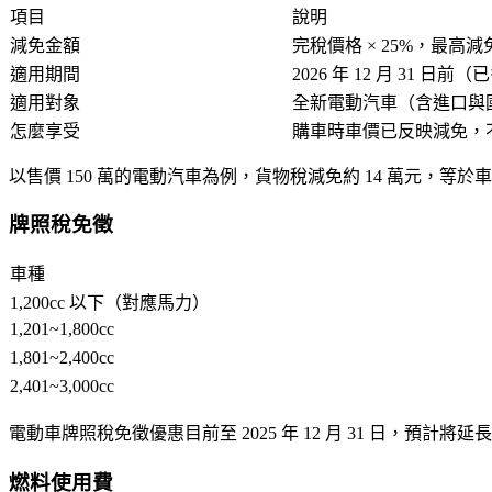
項目
說明
減免金額
完稅價格 × 25%，最高減
適用期間
2026 年 12 月 31 日
適用對象
全新電動汽車（含進口與
怎麼享受
購車時車價已反映減免，
以售價 150 萬的電動汽車為例，貨物稅減免約
14 萬元
，等於車
牌照稅免徵
車種
1,200cc 以下（對應馬力）
1,201~1,800cc
1,801~2,400cc
2,401~3,000cc
電動車牌照稅免徵優惠目前至
2025 年 12 月 31 日
，預計將延長。以
燃料使用費