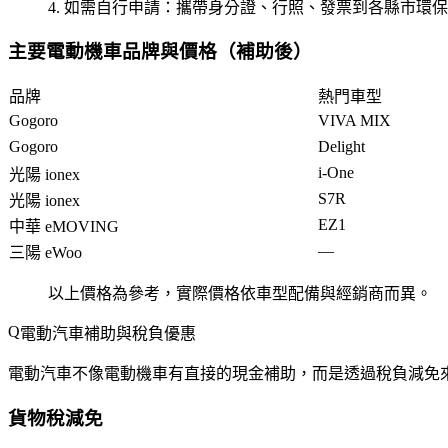
如需自行申請
：攜帶身分證、行照、發票到各縣市環保
主要電動機車品牌與價格（補助後）
品牌
熱門車型
Gogoro
VIVA MIX
Gogoro
Delight
i-One
光陽 ionex
S7R
光陽 ionex
EZ1
中華 eMOVING
—
三陽 eWoo
以上價格為參考，實際價格依車型配備與經銷商而異。
電動汽車補助與稅負優惠
電動汽車不像電動機車有直接的現金補助，而是透過
稅負減免
貨物稅減免