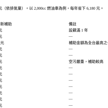
20 元（依排氣量）。以 2,000cc 燃油車為例，每年省下
6,180 元
。
換新補助
備註
 元
設籍滿 1 年
—
 元
0 元
補助金額為全台最高之
—
 元
—
 元
 元
空污嚴重，補助較高
—
 元
—
 元
—
 元
—
 元
—
 元
—
 元
—
 元