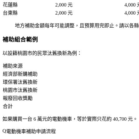
花蓮縣
2,000 元
4,000
台東縣
2,000 元
4,000
地方補助金額每年可能調整，且預算用完即止。請以各縣
補助組合範例
以設籍
桃園市
的民眾汰舊換新為例：
補助來源
經濟部新購補助
環保署汰舊換新
桃園市汰舊換新
報廢回收獎勵
合計
如果購買一台 6 萬元的電動機車，等於實際只花約
40,700 元
。
電動機車補助申請流程