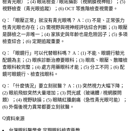
檢青光眼）；(4) 眼底檢查 / 眼底攝影（視網膜視神經）；(5)
視野檢查（青光眼追蹤）；(6) OCT 等進階檢查視需要。
Q：「
眼壓正常
」就沒有青光眼嗎？
A：(1) 不是、正常張力
性青光眼也存在；(2) 需視野與視神經評估綜合判斷；(3) 眼壓
是篩檢之一非唯一；(4) 家族史與年齡也是危險因子；(5) 多項
檢查綜合；(6) 定期追蹤重要。
Q：「
眼鏡行
」可以代替眼科嗎？
A：(1) 不能、眼鏡行驗光
配鏡為主；(2) 眼疾診斷治療要眼科；(3) 眼底、眼壓、散瞳檢
查眼科較完整；(4) 處方用藥眼科才能；(5) 分工不同；(6) 配
鏡可眼鏡行、檢查找眼科。
Q：「
什麼情況
」要立刻就醫？
A：(1) 突然視力大幅下降；
(2) 眼前飛蚊突然大量增加；(3) 閃光感（玻璃體 / 視網膜問
題）；(4) 視野缺損；(5) 眼睛紅腫劇痛（急性青光眼可能）；
(6) 外傷後視力異常都要立刻就醫。
資料來源
台灣眼科醫學會
定期眼科檢查衛教