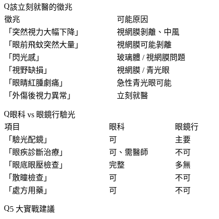
該立刻就醫的徵兆
徵兆
可能原因
「
突然視力大幅下降
」
視網膜剝離、中風
「
眼前飛蚊突然大量
」
視網膜可能剝離
「
閃光感
」
玻璃體 / 視網膜問題
「
視野缺損
」
視網膜 / 青光眼
「
眼睛紅腫劇痛
」
急性青光眼可能
「
外傷後視力異常
」
立刻就醫
眼科 vs 眼鏡行驗光
項目
眼科
眼鏡行
「
驗光配鏡
」
可
主要
「
眼疾診斷治療
」
可、需醫師
不可
「
眼底眼壓檢查
」
完整
多無
「
散瞳檢查
」
可
不可
「
處方用藥
」
可
不可
5 大實戰建議