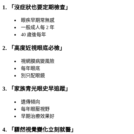
1. 「
沒症狀也要定期檢查
」
眼疾早期常無感
一般成人每 2 年
40 歲後每年
2. 「
高度近視眼底必檢
」
視網膜病變風險
每年眼底
別只配眼鏡
3. 「
家族青光眼史早追蹤
」
遺傳傾向
每年眼壓視野
早期治療效果好
4. 「
驟然視覺變化立刻就醫
」