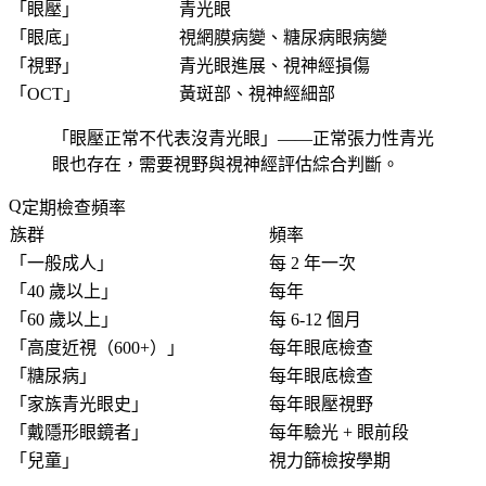
「
眼壓
」
青光眼
「
眼底
」
視網膜病變、糖尿病眼病變
「
視野
」
青光眼進展、視神經損傷
「
OCT
」
黃斑部、視神經細部
「
眼壓正常不代表沒青光眼
」——正常張力性青光
眼也存在，需要視野與視神經評估綜合判斷。
定期檢查頻率
族群
頻率
「
一般成人
」
每 2 年一次
「
40 歲以上
」
每年
「
60 歲以上
」
每 6-12 個月
「
高度近視（600+）
」
每年眼底檢查
「
糖尿病
」
每年眼底檢查
「
家族青光眼史
」
每年眼壓視野
「
戴隱形眼鏡者
」
每年驗光 + 眼前段
「
兒童
」
視力篩檢按學期