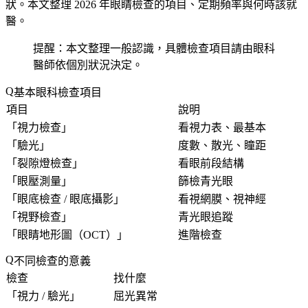
狀。本文整理 2026 年眼睛檢查的項目、定期頻率與何時該就
醫。
提醒：本文整理一般認識，具體檢查項目請由眼科
醫師依個別狀況決定。
基本眼科檢查項目
項目
說明
「
視力檢查
」
看視力表、最基本
「
驗光
」
度數、散光、瞳距
「
裂隙燈檢查
」
看眼前段結構
「
眼壓測量
」
篩檢青光眼
「
眼底檢查 / 眼底攝影
」
看視網膜、視神經
「
視野檢查
」
青光眼追蹤
「
眼睛地形圖（OCT）
」
進階檢查
不同檢查的意義
檢查
找什麼
「
視力 / 驗光
」
屈光異常