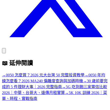
📖
延伸閱讀
→
0050 怎麼買？2026 元大台灣 50 完整投資教學
→
0050 年均
線怎麼看？2026 MA240 偏離度查詢與加碼時機
→
30 歲前要完
成的 5 件理財大事｜2026 完整指南
→
5G 吃到飽三家電信比較
2026｜中華、台哥大、遠傳月租實算
→
5K 10K 訓練 2026｜菜
單、時程、實戰指南