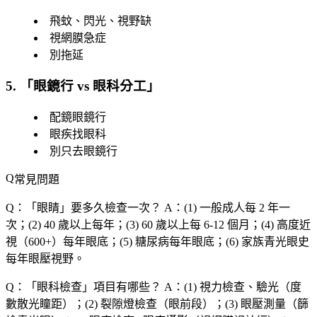
飛蚊、閃光、視野缺
視網膜急症
別拖延
5. 「
眼鏡行 vs 眼科分工
」
配鏡眼鏡行
眼疾找眼科
別只去眼鏡行
常見問題
Q：「
眼睛
」要多久檢查一次？
A：(1) 一般成人每 2 年一
次；(2) 40 歲以上每年；(3) 60 歲以上每 6-12 個月；(4) 高度近
視（600+）每年眼底；(5) 糖尿病每年眼底；(6) 家族青光眼史
每年眼壓視野。
Q：「
眼科檢查
」項目有哪些？
A：(1) 視力檢查、驗光（度
數散光瞳距）；(2) 裂隙燈檢查（眼前段）；(3) 眼壓測量（篩