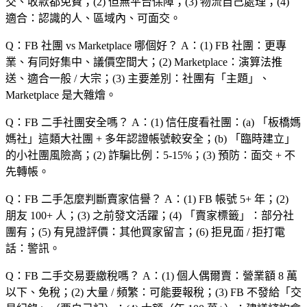
交、收款都免費；(2) 但無平台保障；(3) 物流自己處理；(4)
適合：認識的人、區域內、可面交。
Q：FB 社團 vs Marketplace 哪個好？
A：(1) FB 社團：更專
業、有同好集中、議價空間大；(2) Marketplace：演算法推
送、適合一般 / 大宗；(3) 主要差別：社團有「主題」、
Marketplace 是大雜燴。
Q：FB 二手社團安全嗎？
A：(1) 信任度看社團：(a) 「板橋媽
媽社」這類大社團 + 多年認證帳號較安全；(b) 「臨時建立」
的小社團風險高；(2) 詐騙比例：5-15%；(3) 預防：面交 + 不
先轉帳。
Q：FB 二手怎麼判斷賣家信譽？
A：(1) FB 帳號 5+ 年；(2)
朋友 100+ 人；(3) 之前發文活躍；(4) 「賣家標籤」：部分社
團有；(5) 有見證評價：其他買家留言；(6) 拒見面 / 拒打電
話：警訊。
Q：FB 二手交易要繳稅嗎？
A：(1) 個人偶爾賣：營業額 8 萬
以下、免稅；(2) 大量 / 頻繁：可能要報稅；(3) FB 不發給「交