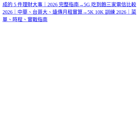
成的 5 件理財大事｜2026 完整指南
→
5G 吃到飽三家電信比較
2026｜中華、台哥大、遠傳月租實算
→
5K 10K 訓練 2026｜菜
單、時程、實戰指南