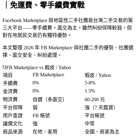
｜免運費、零手續費實戰
Facebook Marketplace 與
地區性二手社團
是台灣二手交易的
第
三大平台
——零手續費 + 面交為主。雖然糾紛保障較弱，但
對在地居民交易仍有獨特優勢。
本文整理 2026 年 FB Marketplace 與社團二手的優勢、社團選
擇、面交安全、糾紛處理。
FB Marketplace vs 蝦皮 / Yahoo
FB Marketplace
項目
蝦皮 / Yahoo
0%
5-8%
手續費
0%
1.5%
金流費
物流費
自選（多面交）
60-200 元
平台保障
弱
強（7 天鑑賞）
用戶查證
FB 帳號
平台帳號
議價文化
強
中等
商品來源
在地、家用
全國、商家為主