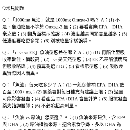
常見問題
Q：「
1000mg 魚油
」就是 1000mg Omega-3 嗎？
A：(1) 不
是、魚油總量不等於 Omega-3 量；(2) 要看實際 EPA + DHA
毫克數；(3) 翻背面標示確認；(4) 濃度越高同顆含量越多；(5)
低濃度要吃更多顆；(6) 別被總量字樣誤導。
Q：「
rTG vs EE
」魚油型態差在哪？
A：(1) rTG 再酯化型吸
收率較佳、價較高；(2) TG 是天然型態；(3) EE 乙基酯濃度高
但吸收略遜；(4) 預算夠選 rTG；(5) 看標示型態；(6) 吸收差
異實際因人而異。
Q：「
魚油
」每天吃多少？
A：(1) 一般保健補 EPA+DHA 數
百至 1000+ mg；(2) 食藥署對每日補充有建議上限；(3) 過量
可能影響凝血；(4) 看產品 EPA+DHA 含量計算；(5) 服抗凝血
藥先諮詢醫師；(6) 不必追超高劑量。
Q：「
魚油 vs 藻油
」怎麼選？
A：(1) 魚油來源是魚、含 EPA
與 DHA；(2) 藻油植物來源、適合素食孕婦、多以 DHA 為