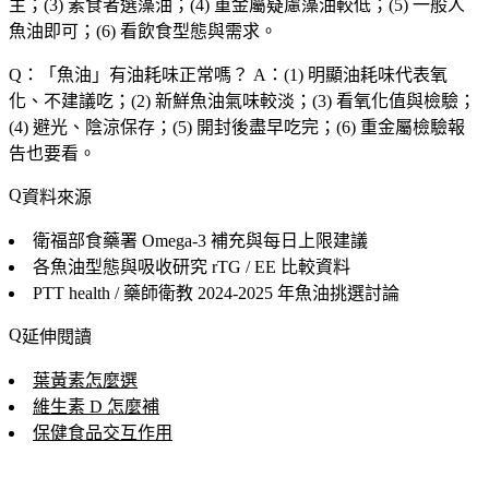
主；(3) 素食者選藻油；(4) 重金屬疑慮藻油較低；(5) 一般人
魚油即可；(6) 看飲食型態與需求。
Q：「
魚油
」有油耗味正常嗎？
A：(1) 明顯油耗味代表氧
化、不建議吃；(2) 新鮮魚油氣味較淡；(3) 看氧化值與檢驗；
(4) 避光、陰涼保存；(5) 開封後盡早吃完；(6) 重金屬檢驗報
告也要看。
資料來源
衛福部食藥署
Omega-3 補充與每日上限建議
各魚油型態與吸收研究
rTG / EE 比較資料
PTT health / 藥師衛教
2024-2025 年魚油挑選討論
延伸閱讀
葉黃素怎麼選
維生素 D 怎麼補
保健食品交互作用