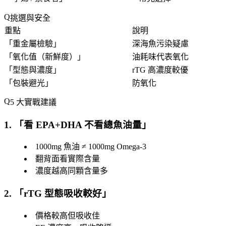
挑選與安全
重點
說明
「
重金屬檢驗
」
深海魚污染疑慮
「
氧化值（新鮮度）
」
油耗味代表氧化
「
型態與濃度
」
rTG 高濃度較優
「
包裝避光
」
防氧化
5 大實戰建議
1. 「
看 EPA+DHA 不看總魚油量
」
1000mg 魚油 ≠ 1000mg Omega-3
翻背面看實際含量
濃度越高同顆含量多
2. 「
rTG 型態吸收較好
」
價格較高但吸收佳