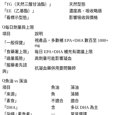
「
TG（天然三酸甘油酯）
」
天然型態
「
EE（乙基酯）
」
濃度高、吸收略遜
「
看標示型態
」
影響吸收與價格
每日劑量與上限
項目
說明
視產品，多數補 EPA+DHA 數百至 1000+
「
一般保健
」
mg
「
食藥署上限
」
每日 EPA+DHA 補充有建議上限
「
過量風險
」
高劑量可能影響凝血
「
服藥者先諮
抗凝血藥併用要問醫師
詢
」
魚油 vs 藻油
項目
魚油
藻油
「
來源
」
魚
藻類
「
素食
」
不適合
適合
「
DHA
」
含
多以 DHA 為主
—
「
孕婦 / 素食者
」
常見選擇