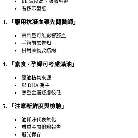
EE 濃度高、吸收略遜
看標示型態
3. 「
服用抗凝血藥先問醫師
」
高劑量可能影響凝血
手術前需告知
併用藥物要諮詢
4. 「
素食 / 孕婦可考慮藻油
」
藻油植物來源
以 DHA 為主
無重金屬疑慮較低
5. 「
注意新鮮度與檢驗
」
油耗味代表氧化
看重金屬檢驗報告
避光保存