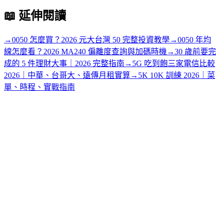
📖
延伸閱讀
→
0050 怎麼買？2026 元大台灣 50 完整投資教學
→
0050 年均
線怎麼看？2026 MA240 偏離度查詢與加碼時機
→
30 歲前要完
成的 5 件理財大事｜2026 完整指南
→
5G 吃到飽三家電信比較
2026｜中華、台哥大、遠傳月租實算
→
5K 10K 訓練 2026｜菜
單、時程、實戰指南