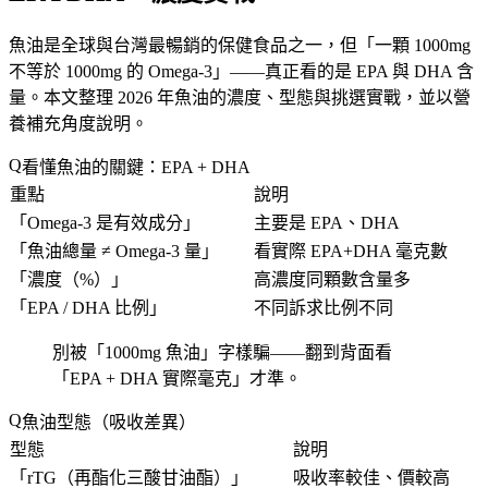
魚油是全球與台灣最暢銷的保健食品之一，但「
一顆 1000mg
不等於 1000mg 的 Omega-3
」——真正看的是 EPA 與 DHA 含
量。本文整理 2026 年魚油的濃度、型態與挑選實戰，並以營
養補充角度說明。
看懂魚油的關鍵：EPA + DHA
重點
說明
「
Omega-3 是有效成分
」
主要是 EPA、DHA
「
魚油總量 ≠ Omega-3 量
」
看實際 EPA+DHA 毫克數
「
濃度（%）
」
高濃度同顆數含量多
「
EPA / DHA 比例
」
不同訴求比例不同
別被「1000mg 魚油」字樣騙——翻到背面看
「
EPA + DHA 實際毫克
」才準。
魚油型態（吸收差異）
型態
說明
「
rTG（再酯化三酸甘油酯）
」
吸收率較佳、價較高