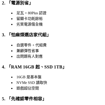
2. 「
電源別省
」
足瓦 + 80Plus 認證
留顯卡功耗餘裕
劣質電源傷全機
3. 「
怕麻煩選店家代組
」
自選零件 + 代組費
兼顧彈性省事
出問題有人對應
4. 「
RAM 16GB 起、SSD 1TB
」
16GB 是基本盤
NVMe SSD 讀取快
遊戲超佔空間
5. 「
先確認零件相容
」