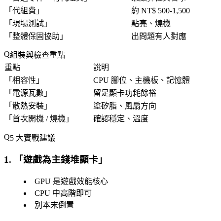
「
代組費
」
約 NT$ 500-1,500
「
現場測試
」
點亮、燒機
「
整體保固協助
」
出問題有人對應
組裝與檢查重點
重點
說明
「
相容性
」
CPU 腳位、主機板、記憶體
「
電源瓦數
」
留足顯卡功耗餘裕
「
散熱安裝
」
塗矽脂、風扇方向
「
首次開機 / 燒機
」
確認穩定、溫度
5 大實戰建議
1. 「
遊戲為主錢堆顯卡
」
GPU 是遊戲效能核心
CPU 中高階即可
別本末倒置