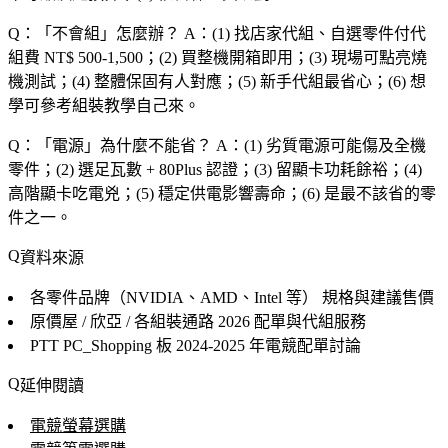
Q：「
不會組
」怎麼辦？
A：(1) 找店家代組、自選零件付代
組費 NT$ 500-1,500；(2) 買整機開箱即用；(3) 現場可點亮燒
機測試；(4) 整體保固有人對應；(5) 新手代組最省心；(6) 想
學可參考組裝教學自己來。
Q：「
電源
」為什麼不能省？
A：(1) 劣質電源可能傷及全機
零件；(2) 選足瓦數 + 80Plus 認證；(3) 留顯卡功耗餘裕；(4)
高階顯卡吃電兇；(5) 穩定供電影響壽命；(6) 是最不該省的零
件之一。
資料來源
各零件品牌（NVIDIA、AMD、Intel 等）
規格與建議售價
原價屋 / 欣亞 / 各組裝通路
2026 配單與代組服務
PTT PC_Shopping 板
2024-2025 年電競配單討論
延伸閱讀
電競螢幕選購