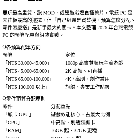
要玩最高畫質、跑 MOD、或邊遊戲邊直播剪片，電競 PC 是
天花板最高的選擇。但「
自己組還是買整機、預算怎麼分配、
零件怎麼搭
」是新手最大的關卡。本文整理 2026 年台灣電競
PC 的預算配單與組裝實戰。
各預算配單方向
預算
定位
「
NT$ 30,000-45,000
」
1080p 高畫質順玩主流遊戲
「
NT$ 45,000-65,000
」
2K 高幀、可直播
「
NT$ 65,000-100,000
」
4K / 高刷、創作兼用
「
NT$ 100,000 以上
」
旗艦、專業工作站級
零件預算分配原則
零件
分配重點
「
顯卡 GPU
」
遊戲效能核心、占最大比例
「
CPU
」
中高階、別瓶頸顯卡
「
RAM
」
16GB 起、32GB 更穩