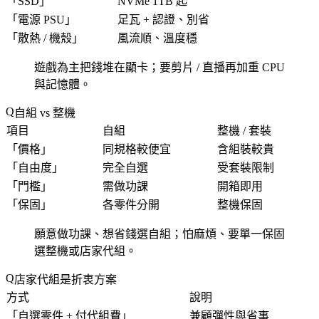
「
SSD
」
NVMe 1TB 起
「
電源 PSU
」
足瓦 + 認證、別省
「
散熱 / 機殼
」
風流順、溫度穩
遊戲為主把錢堆在顯卡；要剪片 / 直播再加重 CPU
與記憶體。
自組 vs 整機
項目
自組
整機 / 套裝
「
價格
」
同規格較便宜
含組裝較貴
「
自由度
」
完全自選
受套裝限制
「
門檻
」
需做功課
開箱即用
「
保固
」
各零件分開
整機保固
願意做功課、想省錢選自組；怕麻煩、要單一保固
選整機或店家代組。
店家代組是折衷方案
方式
說明
「
自選零件 + 付代組費
」
兼顧彈性與省事