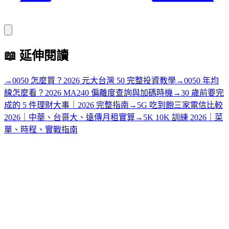
📖
延伸閱讀
→
0050 怎麼買？2026 元大台灣 50 完整投資教學
→
0050 年均
線怎麼看？2026 MA240 偏離度查詢與加碼時機
→
30 歲前要完
成的 5 件理財大事｜2026 完整指南
→
5G 吃到飽三家電信比較
2026｜中華、台哥大、遠傳月租實算
→
5K 10K 訓練 2026｜菜
單、時程、實戰指南