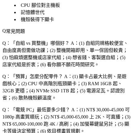
CPU 腳位對主機板
記憶體世代
機殼裝得下顯卡
常見問題
Q：「
自組 vs 買整機
」哪個好？
A：(1) 自組同規格較便宜、
自由度高但需做功課；(2) 整機開箱即用、單一保固但較貴；
(3) 怕麻煩選整機或店家代組；(4) 想省錢、客製選自組；(5)
店家代組是折衷；(6) 看你願不願花時間研究。
Q：「
預算
」怎麼分配零件？
A：(1) 顯卡占最大比例、是遊
戲核心；(2) CPU 中高階別瓶頸顯卡；(3) RAM 16GB 起、
32GB 更穩；(4) NVMe SSD 1TB 起；(5) 電源足瓦 + 認證別
省；(6) 散熱機殼顧溫度。
Q：「
電競 PC
」最低要多少錢？
A：(1) NT$ 30,000-45,000 可
1080p 高畫質順玩；(2) NT$ 45,000-65,000 上 2K、可直播；(3)
NT$ 65,000-100,000 跑 4K / 高刷；(4) 加螢幕鍵鼠另計；(5) 顯
卡等級決定預算；(6) 依目標畫質規劃。