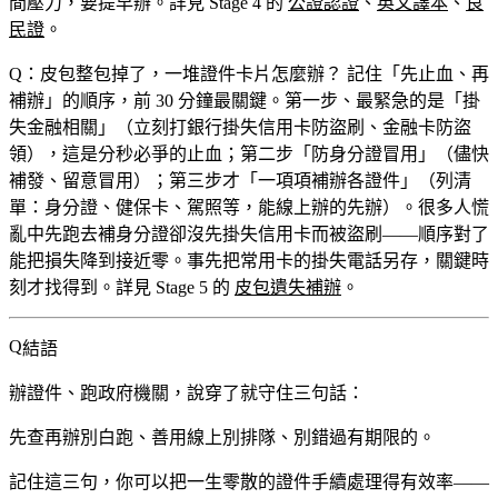
間壓力，要提早辦。詳見 Stage 4 的
公證認證
、
英文譯本
、
良
民證
。
Q：皮包整包掉了，一堆證件卡片怎麼辦？
記住「先止血、再
補辦」的順序，前 30 分鐘最關鍵。第一步、最緊急的是「掛
失金融相關」（立刻打銀行掛失信用卡防盜刷、金融卡防盜
領），這是分秒必爭的止血；第二步「防身分證冒用」（儘快
補發、留意冒用）；第三步才「一項項補辦各證件」（列清
單：身分證、健保卡、駕照等，能線上辦的先辦）。很多人慌
亂中先跑去補身分證卻沒先掛失信用卡而被盜刷——順序對了
能把損失降到接近零。事先把常用卡的掛失電話另存，關鍵時
刻才找得到。詳見 Stage 5 的
皮包遺失補辦
。
結語
辦證件、跑政府機關，說穿了就守住三句話：
先查再辦別白跑、善用線上別排隊、別錯過有期限的。
記住這三句，你可以把一生零散的證件手續處理得有效率——