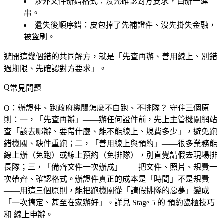
涉外文件辦錯格式
：沒先確認對方要求，白辦一連
串。
遺失後順序錯
：皮包掉了先補證件、沒先掛失金融，
被盜刷。
避開這幾個錯的共同解方，就是「先查再辦、善用線上、別錯
過期限、先確認對方要求」。
常見問題
Q：辦證件、跑政府機關怎麼不白跑、不排隊？
守住三個原
則：一，「先查再辦」——辦任何證件前，先上主管機關網站
查「該去哪辦、要帶什麼、能不能線上、規費多少」，避免跑
錯機關、缺件重跑；二，「善用線上與預約」——很多業務能
線上辦（免跑）或線上預約（免排隊），別直覺請假去現場排
長隊；三，「備齊文件一次辦成」——把文件、照片、規費一
次帶齊、確認格式。辦證件真正的成本是「時間」不是規費
——用這三個原則，能把跑機關從「請假排隊的惡夢」變成
「一次搞定、甚至在家辦好」。詳見 Stage 5 的
預約臨櫃技巧
和
線上申辦
。