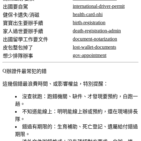
international-driver-permit
出國要自駕
health-card-nhi
健保卡遺失/消磁
birth-registration
寶寶出生要辦手續
death-registration-admin
家人過世要辦手續
document-notarization
出國留學工作要文件
lost-wallet-documents
皮包整包掉了
gov-appointment
想少排隊辦事
辦證件最常犯的錯
這幾個錯最浪費時間、或影響權益，特別提醒：
沒查就跑
：跑錯機關、缺件、才發現要預約，白跑一
趟。
不知道能線上
：明明能線上辦或預約，還在現場排長
隊。
錯過有期限的
：生育補助、死亡登記、遺屬給付錯過
期限。