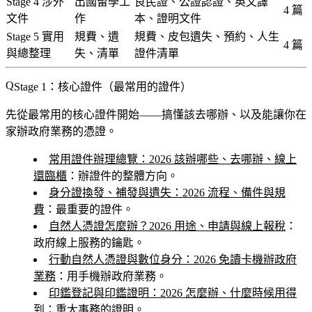
Stage 4 涉外
出國留學工
良民證、公證認證、英文譯
4 篇
文件
作
本、證明文件
Stage 5 實用
規費、遺
規費、皮包遺失、預約、人生
4 篇
與總整理
失、清單
證件清單
Stage 1：核心證件（最常用的證件）
先從最常用的核心證件開始——搞懂該去哪辦、以及能讓你在
家辦政府業務的憑證。
常用證件辦理總覽：2026 該辦哪些、去哪辦、線上
還臨櫃
：辦證件的整體方向。
身分證換發、補發與遺失：2026 流程、備件與規
費
：最重要的證件。
自然人憑證怎麼辦？2026 用途、申請與線上報稅
：
政府線上服務的鑰匙。
行動自然人憑證與數位身分：2026 免讀卡機辦政府
業務
：用手機辦政府業務。
印鑑登記與印鑑證明：2026 怎麼辦、什麼時候用得
到
：重大事務的證明。