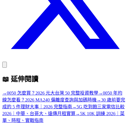
📖
延伸閱讀
→
0050 怎麼買？2026 元大台灣 50 完整投資教學
→
0050 年均
線怎麼看？2026 MA240 偏離度查詢與加碼時機
→
30 歲前要完
成的 5 件理財大事｜2026 完整指南
→
5G 吃到飽三家電信比較
2026｜中華、台哥大、遠傳月租實算
→
5K 10K 訓練 2026｜菜
單、時程、實戰指南