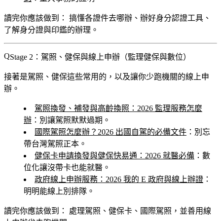
讀完你應該做到：
搞懂各證件去哪辦、辦好身分認證工具、
了解身分證與印鑑的辦理。
Stage 2：駕照、健保與線上申辦（監理健保與數位）
接著是駕照、健保這些常用的，以及讓你少跑機關的線上申
辦。
駕照換發、補發與高齡換照：2026 監理服務怎麼
辦
：別讓駕照默默過期。
國際駕照怎麼辦？2026 出國自駕的必備文件
：別忘
帶台灣駕照正本。
健保卡申請換發與健保快易通：2026 就醫必備
：數
位化讓沒帶卡也能就醫。
政府線上申辦服務：2026 我的 E 政府與線上辦證
：
明明能線上別排隊。
讀完你應該做到：
處理駕照、健保卡、國際駕照，並善用線