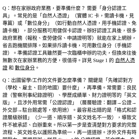
Q：想在家辦政府業務，要準備什麼？
需要「身分認證工
具」。常見的是「自然人憑證」（實體 IC 卡，需讀卡機，見
專篇）或「數位身分」（如行動自然人憑證，用手機認證、免
讀卡機），部分服務可用健保卡認證。辦好認證工具後，很多
政府業務（報稅、查勞健保、申請證明等）就能在家上網辦，
省去跑機關排隊。如果排斥讀卡機，可用數位身分（手機認
證）。準備認證工具雖然要一次臨櫃申辦的功夫，但換來往後
無數次在家辦業務的方便，很值得。詳見 Stage 1 的
自然人憑
證
和
數位身分
。
Q：出國留學/工作的文件要怎麼準備？
關鍵是「先確認對方
（學校、雇主、目的地國）要什麼」，再準備。常需要：良民
證（警察刑事紀錄證明）、學歷成績單、財力證明等的「英文
版」，且涉外用常需「公證認證」（層層驗證：翻譯→公證→
外交部→駐台館處等，依用途）。最容易出錯的是「格式和認
證層級辦錯」（少一道、順序錯、英文姓名不一致），導致文
件不被承認、白辦重來。所以第一步是查清楚對方要求的完整
流程、英文姓名以護照為準統一，再一道道辦。涉外文件有時