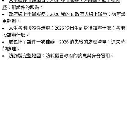
常用證件辦理總覽：2026 該辦哪些、去哪辦、線上還臨
櫃
：辦證件的起點。
政府線上申辦服務：2026 我的 E 政府與線上辦證
：讓辦證
更輕鬆。
人生各階段證件清單：2026 從出生到身後該辦什麼
：各階
段該辦什麼。
皮包掉了證件一次補辦：2026 遺失後的處理清單
：遺失時
的處理。
防詐騙完整地圖
：防範假冒政府的釣魚與身分冒用。