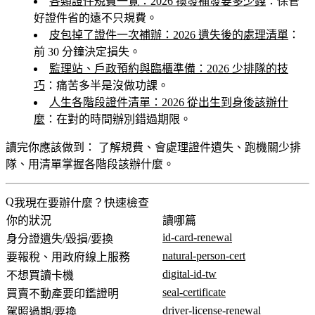
各類證件規費一覽：2026 換發補發要多少錢
：保管
好證件省的遠不只規費。
皮包掉了證件一次補辦：2026 遺失後的處理清單
：
前 30 分鐘決定損失。
監理站、戶政預約與臨櫃準備：2026 少排隊的技
巧
：痛苦多半是沒做功課。
人生各階段證件清單：2026 從出生到身後該辦什
麼
：在對的時間辦別錯過期限。
讀完你應該做到：
了解規費、會處理證件遺失、跑機關少排
隊、用清單掌握各階段該辦什麼。
我現在要辦什麼？快速檢查
你的狀況
讀哪篇
id-card-renewal
身分證遺失/毀損/要換
natural-person-cert
要報稅、用政府線上服務
digital-id-tw
不想買讀卡機
seal-certificate
買賣不動產要印鑑證明
driver-license-renewal
駕照過期/要換