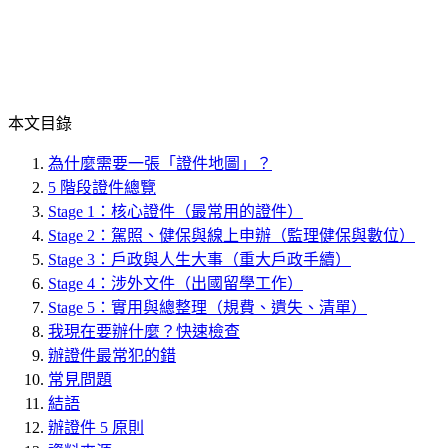
本文目錄
為什麼需要一張「證件地圖」？
5 階段證件總覽
Stage 1：核心證件（最常用的證件）
Stage 2：駕照、健保與線上申辦（監理健保與數位）
Stage 3：戶政與人生大事（重大戶政手續）
Stage 4：涉外文件（出國留學工作）
Stage 5：實用與總整理（規費、遺失、清單）
我現在要辦什麼？快速檢查
辦證件最常犯的錯
常見問題
結語
辦證件 5 原則