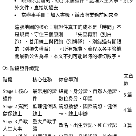
跳到你要辦的
：想辦某個證件、處理人生大事、辦涉
外文件，直接切過去
當辦事手冊
：加入書籤，辦政府業務前回來查
這張地圖的核心：辦證件真正的成本是「時間」不
是規費。守住三個原則——「先查再辦（別白
跑）、善用線上與預約（別排隊）、別錯過有期限
的（別損失權益）」。所有規費、流程以各主管機
關最新公告為準，本文不列可能過時的確切數字。
5 階段證件總覽
文章
階段
核心任務
你會學到
數
Stage 1 核心
最常用的證
總覽、身分證、自然人憑證、
5 篇
證件
件
數位身分、印鑑
Stage 2 駕照
監理健保與
駕照換發、國際駕照、健保
4 篇
健保線上
線上
卡、線上申辦
Stage 3 戶政
重大戶政手
改名、出生登記、死亡登記
3 篇
人生大事
續