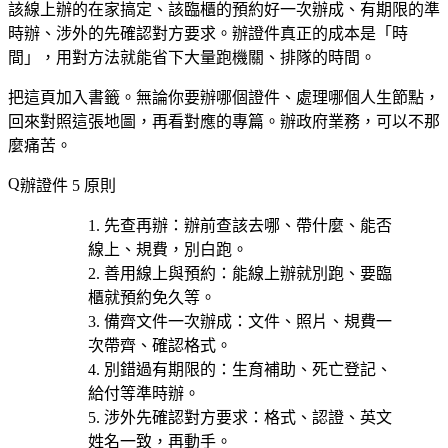
該線上辦的在家搞定、該臨櫃的預約好一次辦成、有期限的準
時辦、涉外的先確認對方要求。辦證件真正的成本是「時
間」，用對方法就能省下大量跑機關、排隊的時間。
把這頁加入書籤。無論你要辦哪個證件、處理哪個人生節點，
回來對照這張地圖，再看對應的專篇。辦政府業務，可以不那
麼痛苦。
辦證件 5 原則
先查再辦
：辦前查該去哪、帶什麼、能否
線上、規費，別白跑。
善用線上與預約
：能線上辦就別跑、要臨
櫃就預約免久等。
備齊文件一次辦成
：文件、照片、規費一
次帶齊、確認格式。
別錯過有期限的
：生育補助、死亡登記、
給付等準時辦。
涉外先確認對方要求
：格式、認證、英文
姓名一致，再動手。