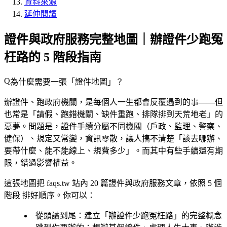
資料來源
延伸閱讀
證件與政府服務完整地圖｜辦證件少跑冤
枉路的 5 階段指南
為什麼需要一張「證件地圖」？
辦證件、跑政府機關，是每個人一生都會反覆遇到的事——但
也常是「請假、跑錯機關、缺件重跑、排隊排到天荒地老」的
惡夢。問題是，證件手續分屬不同機關（戶政、監理、警察、
健保）、規定又常變，資訊零散，讓人搞不清楚「該去哪辦、
要帶什麼、能不能線上、規費多少」。而其中有些手續還有期
限，錯過影響權益。
這張地圖把 faqs.tw 站內
20 篇證件與政府服務文章
，依照
5 個
階段
排好順序。你可以：
從頭讀到尾
：建立「辦證件少跑冤枉路」的完整概念