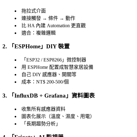
拖拉式介面
連接觸發 → 條件 → 動作
比 HA 內建 Automation 更直觀
適合：複雜邏輯
2. 「
ESPHome
」DIY 裝置
「
ESP32 / ESP8266
」微控制器
用 ESPHome 配置成智慧家居設備
自己 DIY 感應器、開關等
成本：NT$ 200-500/個
3. 「
InfluxDB + Grafana
」資料圖表
收集所有感應器資料
圖表化展示（溫度、濕度、用電）
「
長期趨勢分析
」