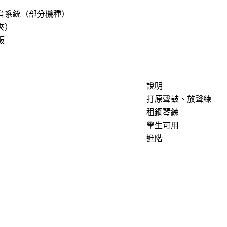
音系統（部分機種）
夾）
板
說明
打原聲鼓、放聲練
租鋼琴練
學生可用
進階