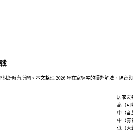
實戰
糾紛時有所聞。本文整理 2026 年在家練琴的擾鄰解法、隔音
居家友
高（可
中（音
中（有
低（大