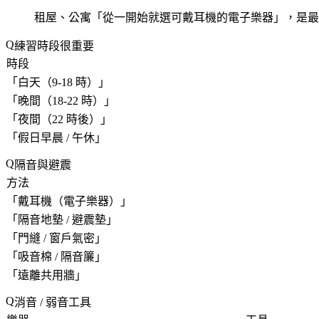
租屋、公寓「
從一開始就選可戴耳機的電子樂器
」，是最
練習時段很重要
時段
「
白天（9-18 時）
」
「
晚間（18-22 時）
」
「
夜間（22 時後）
」
「
假日早晨 / 午休
」
隔音與避震
方法
「
戴耳機（電子樂器）
」
「
隔音地墊 / 避震墊
」
「
門縫 / 窗戶氣密
」
「
吸音棉 / 隔音簾
」
「
遠離共用牆
」
消音 / 弱音工具