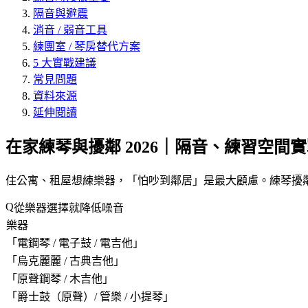
隔音與避震
消音 / 弱音工具
練團室 / 琴房替代方案
5 大實戰建議
常見問題
資料來源
延伸閱讀
在家練琴與擾鄰 2026｜隔音、練習空間
住公寓、租屋想練樂器，「
怕吵到鄰居
」是最大顧慮。練琴擾鄰
從樂器選擇就降低噪音
樂器
「
電鋼琴 / 電子鼓 / 電吉他
」
「
烏克麗麗 / 古典吉他
」
「
原聲鋼琴 / 木吉他
」
「
爵士鼓（原聲）/ 管樂 / 小提琴
」