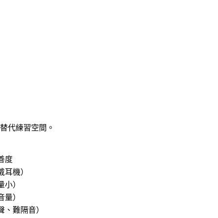
與替代練習空間。
善度
戴耳機）
量小）
音量）
聲、難隔音）