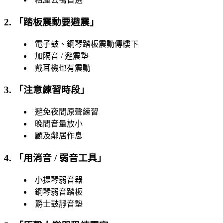
2. 「
踏板震動要避震
」
電子鼓、鋼琴踏板震動傳樓下
加隔音 / 避震墊
戴耳機也有震動
3. 「
注意練習時段
」
避免夜間原聲練習
晚間音量放小
顧及鄰居作息
4. 「
用消音 / 弱音工具
」
小提琴弱音器
鋼琴弱音踏板
爵士鼓靜音墊