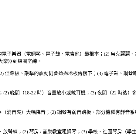
機的電子樂器（電鋼琴、電子鼓、電吉他）最根本；(2) 烏克麗麗
) 大樂器到練團室練。
2) 但踏板、敲擊的震動仍會透過地板傳樓下；(3) 電子鼓、鋼琴踏板尤
合；(2) 晚間（18-22 時）音量放小或戴耳機；(3) 夜間（22 
器（消音夾）大幅降音；(2) 鋼琴有弱音踏板、部分機種有靜音系統；
、放聲練；(2) 琴房 / 音樂教室租鋼琴；(3) 學校、社團琴房（學生