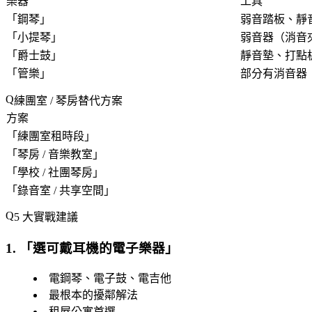
樂器
工具
「
鋼琴
」
弱音踏板、靜
「
小提琴
」
弱音器（消音
「
爵士鼓
」
靜音墊、打點
「
管樂
」
部分有消音器
練團室 / 琴房替代方案
方案
「
練團室租時段
」
「
琴房 / 音樂教室
」
「
學校 / 社團琴房
」
「
錄音室 / 共享空間
」
5 大實戰建議
1. 「
選可戴耳機的電子樂器
」
電鋼琴、電子鼓、電吉他
最根本的擾鄰解法
租屋公寓首選