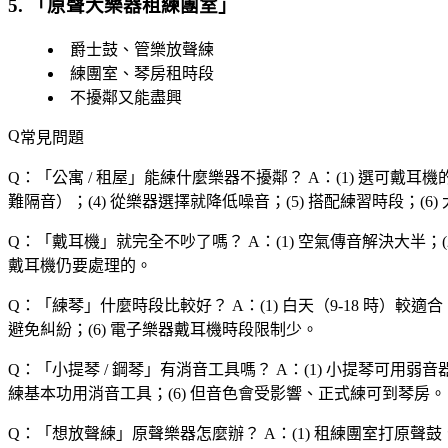
5. 「
原聲大樂器租練團室
」
爵士鼓、管樂放聲練
練團室、琴房租時段
不擾鄰又能盡興
常見問題
Q：「
公寓 / 租屋
」能練什麼樂器不擾鄰？
A：(1) 選可戴耳
難隔音）；(4) 從樂器選擇就降低噪音；(5) 搭配練習時段；(6
Q：「
戴耳機
」就完全不吵了嗎？
A：(1) 空氣傳音解決大半；(
戴耳機仍要處理的。
Q：「
練琴
」什麼時段比較好？
A：(1) 白天（9-18 時）較適
避免糾紛；(6) 電子樂器戴耳機時段限制少。
Q：「
小提琴 / 鋼琴
」有消音工具嗎？
A：(1) 小提琴可用弱音
練基本功用消音工具；(6) 但音色會受影響、正式練可到琴房。
Q：「
想放聲練
」原聲樂器怎麼辦？
A：(1) 租練團室打原聲鼓