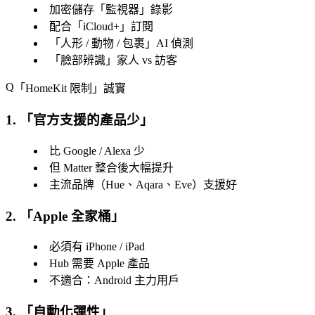
加密儲存「
監視器
」錄影
配合「
iCloud+
」訂閱
「
人形 / 動物 / 包裹
」AI 偵測
「
臉部辨識
」家人 vs 訪客
「
HomeKit 限制
」誠實
1. 「
官方支援的產品少
」
比 Google / Alexa 少
但 Matter 整合後大幅提升
主流品牌（Hue、Aqara、Eve）支援好
2. 「
Apple 全家桶
」
必須有 iPhone / iPad
Hub 需要 Apple 產品
不適合：Android 主力用戶
3. 「
自動化彈性
」