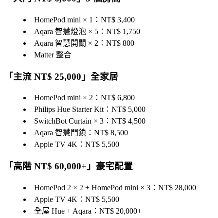
HomePod mini × 1：NT$ 3,400
Aqara 智慧燈泡 × 5：NT$ 1,750
Aqara 智慧開關 × 2：NT$ 800
Matter 整合
「
主流 NT$ 25,000
」全家居
HomePod mini × 2：NT$ 6,800
Philips Hue Starter Kit：NT$ 5,000
SwitchBot Curtain × 3：NT$ 4,500
Aqara 智慧門鎖：NT$ 8,500
Apple TV 4K：NT$ 5,500
「
高階 NT$ 60,000+
」豪宅配置
HomePod 2 × 2 + HomePod mini × 3：NT$ 28,000
Apple TV 4K：NT$ 5,500
全屋 Hue + Aqara：NT$ 20,000+