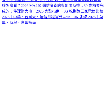
線怎麼看？2026 MA240 偏離度查詢與加碼時機
→
30 歲前要完
成的 5 件理財大事｜2026 完整指南
→
5G 吃到飽三家電信比較
2026｜中華、台哥大、遠傳月租實算
→
5K 10K 訓練 2026｜菜
單、時程、實戰指南