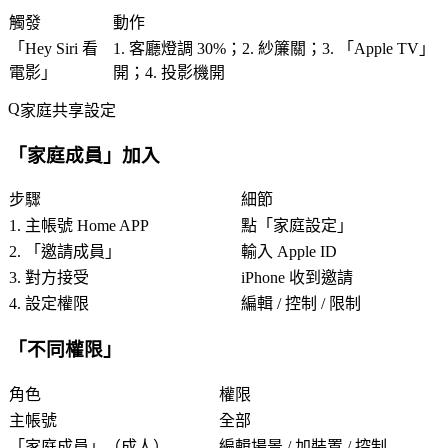
觸發
動作
「
Hey Siri 看
1. 客廳燈調 30%；2. 紗簾關；3. 「
Apple TV
」
電影
」
開；4. 投影機開
家庭共享設定
「
家庭成員
」加入
步驟
細節
1. 主帳號 Home APP
點「
家庭設定
」
2. 「
邀請成員
」
輸入 Apple ID
3. 對方接受
iPhone 收到邀請
4. 設定權限
編輯 / 控制 / 限制
「
不同權限
」
角色
權限
主帳號
全部
「
家庭成員
」（成人）
編輯場景 / 加裝置 / 控制