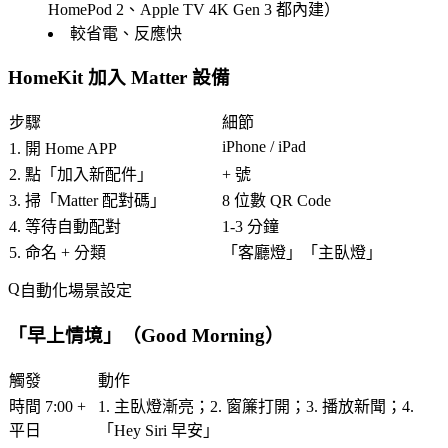
HomePod 2、Apple TV 4K Gen 3 都內建）
較省電、反應快
HomeKit 加入 Matter 設備
步驟
細節
iPhone / iPad
1. 開 Home APP
2. 點「
加入新配件
」
+ 號
3. 掃「
Matter 配對碼
」
8 位數 QR Code
4. 等待自動配對
1-3 分鐘
5. 命名 + 分類
「客廳燈」「主臥燈」
自動化場景設定
「
早上情境
」（Good Morning）
觸發
動作
時間 7:00 +
1. 主臥燈漸亮；2. 窗簾打開；3. 播放新聞；4.
平日
「
Hey Siri 早安
」