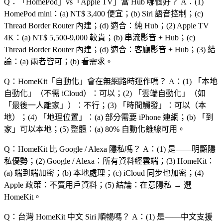
Q：「
HomePod
」vs「
Apple TV
」當 Hub 哪個好？
A：(1)
HomePod mini：(a) NT$ 3,400 便宜；(b) Siri 語音控制；(c)
Thread Border Router 內建；(d) 適合：純 Hub；(2) Apple TV
4K：(a) NT$ 5,500-9,000 較貴；(b) 串流影音 + Hub；(c)
Thread Border Router 內建；(d) 適合：客廳影音 + Hub；(3) 結
論：(a) 兩者皆可；(b) 看需求。
Q：HomeKit「
自動化
」會在無網路時運作嗎？
A：(1) 「
本地
自動化
」（不需 iCloud）：可以；(2) 「
雲端自動化
」（如
「
最後一人離家
」）：不行；(3) 「
時間觸發
」：可以（本
地）；(4) 「
地理位置
」：(a) 部分需要 iPhone 連網；(b) 「
到
家
」可以本地；(5) 整體：(a) 80% 自動化離線可用。
Q：HomeKit 比 Google / Alexa 隱私嗎？
A：(1) 是——明顯隱
私優勢；(2) Google / Alexa：所有資料經雲端；(3) HomeKit：
(a) 端到端加密；(b) 本地處理；(c) iCloud 同步也加密；(4)
Apple 政策：不賣用戶資料；(5) 結論：在意隱私 → 選
HomeKit。
Q：台灣 HomeKit 中文 Siri 順暢嗎？
A：(1) 是——中文支援