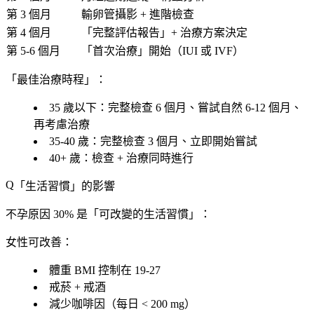
第 3 個月
輸卵管攝影 + 進階檢查
第 4 個月
「完整評估報告」+ 治療方案決定
第 5-6 個月
「首次治療」開始（IUI 或 IVF）
「最佳治療時程」：
35 歲以下
：完整檢查 6 個月、嘗試自然 6-12 個月、
再考慮治療
35-40 歲
：完整檢查 3 個月、立即開始嘗試
40+ 歲
：
檢查 + 治療同時進行
「生活習慣」的影響
不孕原因 30% 是「
可改變的生活習慣
」：
女性可改善
：
體重 BMI
控制在 19-27
戒菸 + 戒酒
減少咖啡因
（每日 < 200 mg）