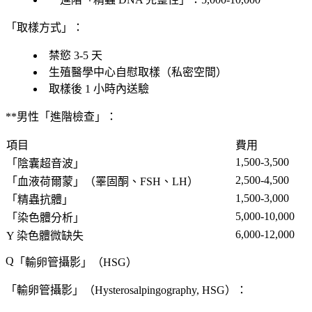
「取樣方式」：
禁慾 3-5 天
生殖醫學中心
自慰取樣（私密空間）
取樣後 1 小時內送驗
**男性「進階檢查」：
項目
費用
1,500-3,500
「
陰囊超音波
」
2,500-4,500
「
血液荷爾蒙
」（睪固酮、FSH、LH）
1,500-3,000
「
精蟲抗體
」
5,000-10,000
「
染色體分析
」
6,000-12,000
Y 染色體微缺失
「
輸卵管攝影
」（HSG）
「輸卵管攝影」（Hysterosalpingography, HSG）：