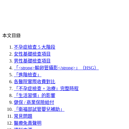
本文目錄
不孕症檢查 5 大階段
女性基礎檢查項目
男性基礎檢查項目
「<strong>輸卵管攝影</strong>」（HSG）
「進階檢查」
各醫院實際收費對比
「不孕症檢查 + 治療」完整時程
「生活習慣」的影響
健保 / 商業保險給付
「衛福部試管嬰兒補助」
常見問題
醫療免責聲明