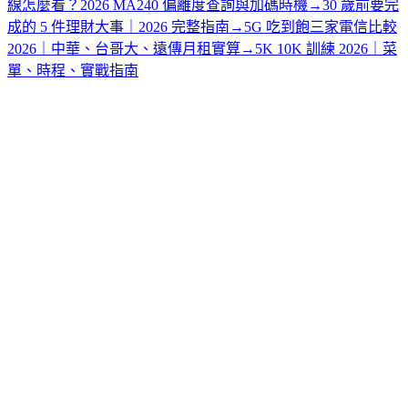
線怎麼看？2026 MA240 偏離度查詢與加碼時機
→
30 歲前要完
成的 5 件理財大事｜2026 完整指南
→
5G 吃到飽三家電信比較
2026｜中華、台哥大、遠傳月租實算
→
5K 10K 訓練 2026｜菜
單、時程、實戰指南