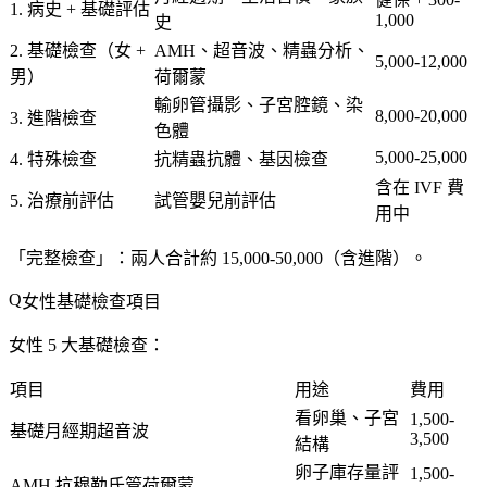
1. 病史 + 基礎評估
1,000
史
2. 基礎檢查
（女 +
AMH、超音波、精蟲分析、
5,000-12,000
男）
荷爾蒙
輸卵管攝影、子宮腔鏡、染
8,000-20,000
3. 進階檢查
色體
5,000-25,000
4. 特殊檢查
抗精蟲抗體、基因檢查
含在 IVF 費
5. 治療前評估
試管嬰兒前評估
用中
「完整檢查」：兩人合計約
15,000-50,000
（含進階）。
女性基礎檢查項目
女性 5 大基礎檢查
：
項目
用途
費用
看卵巢、子宮
1,500-
基礎月經期超音波
3,500
結構
卵子庫存量
評
1,500-
AMH 抗穆勒氏管荷爾蒙