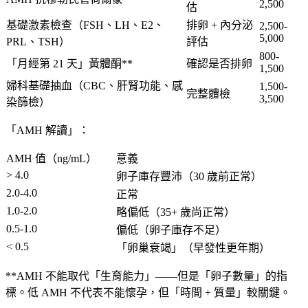
2,500
估
基礎激素檢查
（FSH、LH、E2、
排卵 + 內分泌
2,500-
5,000
PRL、TSH）
評估
800-
「月經第 21 天」黃體酮**
確認是否排卵
1,500
婦科基礎抽血
（CBC、肝腎功能、感
1,500-
完整體檢
3,500
染篩檢）
「AMH 解讀」：
AMH 值（ng/mL）
意義
> 4.0
卵子庫存豐沛（30 歲前正常）
2.0-4.0
正常
1.0-2.0
略偏低（35+ 歲尚正常）
0.5-1.0
偏低
（卵子庫存不足）
< 0.5
「卵巢衰竭」（早發性更年期）
**AMH 不能取代「生育能力」——但是「卵子數量」的指
標。低 AMH
不代表不能懷孕
，但「時間 + 質量」較關鍵。