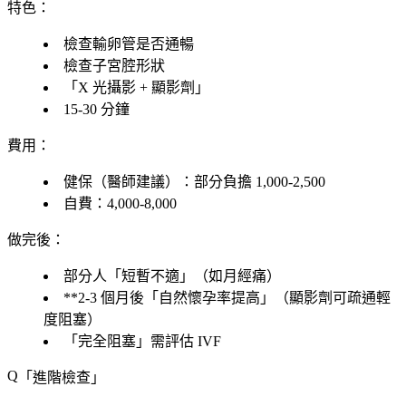
特色
：
檢查輸卵管是否通暢
檢查子宮腔形狀
「X 光攝影 + 顯影劑」
15-30 分鐘
費用
：
健保
（醫師建議）：部分負擔 1,000-2,500
自費
：4,000-8,000
做完後
：
部分人「短暫不適」（如月經痛）
**2-3 個月後「自然懷孕率提高」（顯影劑可疏通輕
度阻塞）
「完全阻塞」需評估 IVF
「進階檢查」