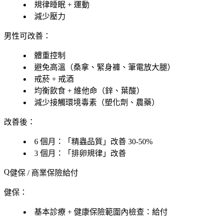
規律睡眠 + 運動
減少壓力
男性可改善
：
體重控制
避免高溫
（桑拿、緊身褲、筆電放大腿）
戒菸 + 戒酒
均衡飲食 + 維他命
（鋅、葉酸）
減少接觸環境毒素
（塑化劑、農藥）
改善後
：
6 個月
：「
精蟲品質
」改善 30-50%
3 個月
：「
排卵規律
」改善
健保 / 商業保險給付
健保
：
基本診療
+ 健康保險範圍內檢查：給付