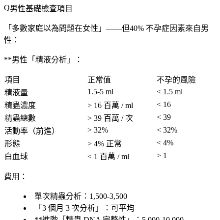
男性基礎檢查項目
「多數家庭以為問題在女性」——但
40% 不孕症因素來自男
性
：
**男性「精液分析」：
項目
正常值
不孕的風險
1.5-5 ml
< 1.5 ml
精液量
< 16
精蟲濃度
> 16 百萬 / ml
< 39
精蟲總數
> 39 百萬 / 次
> 32%
< 32%
活動率
（前進）
< 4%
形態
> 4% 正常
> 1
白血球
< 1 百萬 / ml
費用
：
單次精蟲分析
：1,500-3,500
「3 個月 3 次分析」：可平均
**進階「精蟲 DNA 完整性」：5,000-10,000