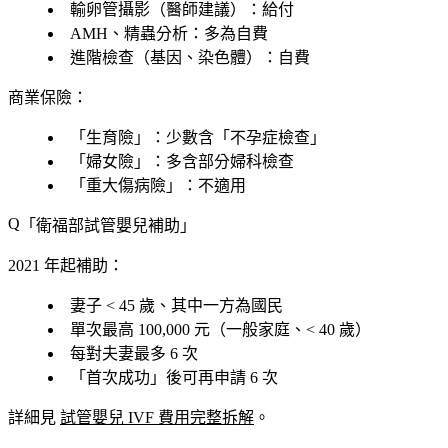
輸卵管攝影
（醫師建議）：給付
AMH、精蟲分析
：
多為自費
進階檢查
（基因、染色體）：自費
商業保險
：
「生育險」：少數含「不孕症檢查」
「婦女險」：多含部分婦科檢查
「重大傷病險」：不適用
「衛福部試管嬰兒補助」
2021 年起補助：
妻子 < 45 歲、其中一方為國民
單次最高 100,000 元
（一般家庭、< 40 歲）
每對夫妻最多 6 次
「首次成功」後可再申請 6 次
詳細見
試管嬰兒 IVF 費用完整拆解
。