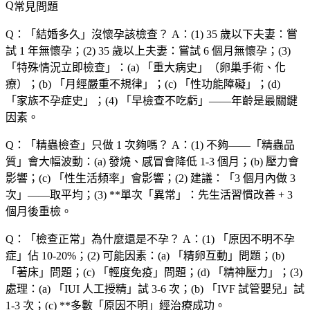
常見問題
Q：「結婚多久」沒懷孕該檢查？
A：(1)
35 歲以下夫妻
：嘗
試
1 年
無懷孕；(2)
35 歲以上夫妻
：嘗試
6 個月
無懷孕；(3)
「特殊情況立即檢查」：(a) 「重大病史」（卵巢手術、化
療）；(b) 「月經嚴重不規律」；(c) 「性功能障礙」；(d)
「家族不孕症史」；(4) 「早檢查不吃虧」——年齡是最關鍵
因素。
Q：「精蟲檢查」只做 1 次夠嗎？
A：(1)
不夠
——「精蟲品
質」會大幅波動：(a)
發燒、感冒
會降低 1-3 個月；(b)
壓力
會
影響；(c) 「性生活頻率」會影響；(2)
建議
：「3 個月內做 3
次」——取平均；(3) **單次「異常」：先生活習慣改善 + 3
個月後重檢。
Q：「檢查正常」為什麼還是不孕？
A：(1) 「原因不明不孕
症」佔 10-20%；(2)
可能因素
：(a) 「精卵互動」問題；(b)
「著床」問題；(c) 「輕度免疫」問題；(d) 「精神壓力」；(3)
處理
：(a) 「IUI 人工授精」試 3-6 次；(b) 「IVF 試管嬰兒」試
1-3 次；(c) **多數「原因不明」經治療成功。