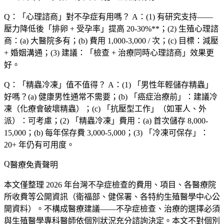
Q：「心理諮商」對不孕症有用嗎？
A：(1)
有研究支持
——
壓力降低後「排卵 + 受孕率」提高 20-30%**；(2)
生殖心理諮
商
：(a)
大醫院多有
；(b)
費用
1,000-3,000 / 次；(c)
目標
：減壓
+ 婚姻溝通；(3)
建議
：「檢查 + 治療同時心理諮商」效果更
好。
Q：「精蟲冷凍」值不值得？
A：(1) 「男性年輕儲存精蟲」
好嗎？(a)
健康男性
通常不需要；(b) 「癌症治療前」：建議冷
凍（化療會破壞精蟲）；(c) 「抗壓型工作」（如軍人、外
派）：可考慮；(2) 「精蟲冷凍」費用：(a)
首次儲存
8,000-
15,000；(b)
每年保存費
3,000-5,000；(3) 「冷凍可保存」：
20+ 年仍有可用度。
醫療免責聲明
本文僅整理 2026 年台灣不孕症檢查的費用、項目、各醫療院
所收費等公開資訊（衛福部、健保署、各特約生殖醫學中心公
開資料）。
不構成醫療建議
——不孕症檢查、治療的選擇必須
與生殖醫學專科醫師依個別狀況充分諮詢決定。本文不對個別