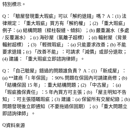
特別標示。
Q：「驗屋發現重大瑕疵」可以「解約退錢」嗎？
A：(1)
法
律規定
：「重大瑕疵」買方有「解約權」；(2) 「重大瑕疵」
例子：(a)
結構問題
（樑柱裂縫、傾斜）；(b)
嚴重漏水
（多處
/ 反覆漏水）；(c)
海砂屋
（氯離子超標）；(d)
輻射屋
（背景
輻射超標）；(3) 「輕微瑕疵」：(a)
只能要求改善
；(b)
不能
要求退錢
；(c) 「改善不能」：可請求「減價」或部分退款；
(4)
建議
：「重大瑕疵立即諮詢律師」。
Q：「自己驗屋」錯過的問題誰負責？
A：(1) 「新成屋」：
(a) **建商「1 年保固」：90% 問題在保固內可請建商修；(b)
「結構保固 15 年」：重大結構問題；(2) 「中古屋」：(a)
「瑕疵擔保責任」：5 年內買方可主張；(b) 「屋主明知不告
知」：可主張隱瞞瑕疵；(3)
建議
：(a)
保留所有交屋紀錄
；(b)
問題發現後立即通知
（不要拖過保固期）；(c) 「重大問題立
即諮詢律師」。
資料來源