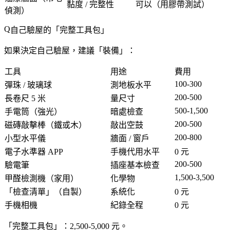
黏度 / 完整性
可以（用膠帶測試）
偵測）
自己驗屋的「
完整工具包
」
如果決定自己驗屋，建議「裝備」：
工具
用途
費用
100-300
彈珠 / 玻璃球
測地板水平
200-500
長卷尺 5 米
量尺寸
500-1,500
手電筒
（強光）
暗處檢查
200-500
磁磚敲擊棒
（鐵或木）
敲出空鼓
200-800
小型水平儀
牆面 / 窗戶
電子水準器 APP
手機代用水平
0 元
200-500
驗電筆
插座基本檢查
1,500-3,500
甲醛檢測機
（家用）
化學物
「檢查清單」（自製）
系統化
0 元
手機相機
紀錄全程
0 元
「完整工具包」：2,500-5,000 元。