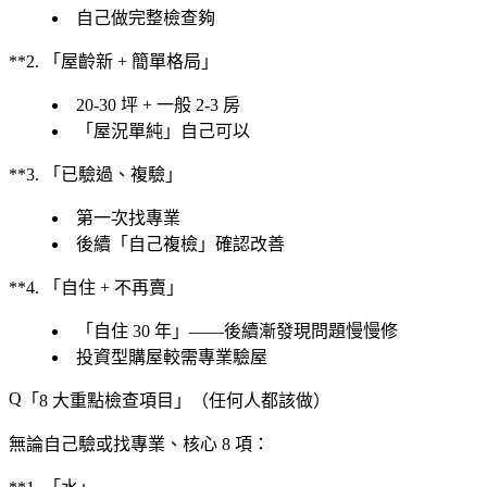
自己
做完整檢查
夠
**2. 「屋齡新 + 簡單格局」
20-30 坪 + 一般 2-3 房
「屋況單純」自己可以
**3. 「已驗過、複驗」
第一次找專業
後續「自己複檢」確認改善
**4. 「自住 + 不再賣」
「自住 30 年」——後續漸發現問題慢慢修
投資型購屋
較需專業驗屋
「8 大重點檢查項目」（任何人都該做）
無論自己驗或找專業、
核心 8 項
：