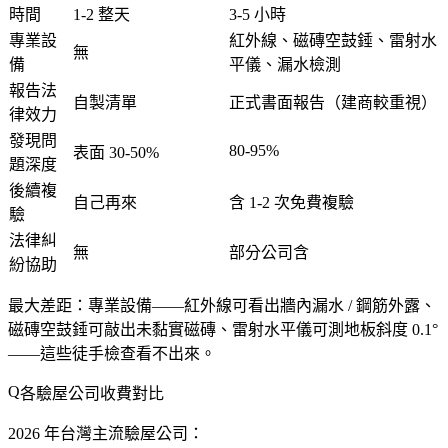
時間
1-2 整天
3-5 小時
專業設
紅外線、磁磚空鼓錘、雷射水
無
備
平儀、漏水檢測
報告法
自製清單
正式書面報告
（建商較重視）
律效力
發現問
80-95%
表面 30-50%
題深度
後續複
自己再來
含 1-2 次免費複驗
驗
法律糾
無
部分公司含
紛協助
最大差距
：
專業設備
——紅外線可看出
牆內漏水 / 鋼筋外露
、
磁磚空鼓錘可敲出
未黏實磁磚
、雷射水平儀可測
地板斜度 0.1°
——這些徒手檢查看不出來。
各驗屋公司收費對比
2026 年台灣主流驗屋公司：