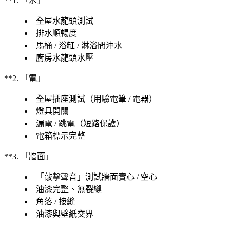
**1. 「水」
全屋水龍頭測試
排水順暢度
馬桶 / 浴缸 / 淋浴間沖水
廚房水龍頭水壓
**2. 「電」
全屋插座測試（用驗電筆 / 電器）
燈具開關
漏電 / 跳電（短路保護）
電箱標示完整
**3. 「牆面」
「敲擊聲音」測試牆面實心 / 空心
油漆完整、無裂縫
角落 / 接縫
油漆與壁紙交界