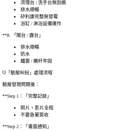
流理台 / 洗手台無刮痕
排水順暢
矽利康完整無發霉
浴缸 / 淋浴設備運作
**8. 「陽台 / 露台」
排水順暢
防水
鐵窗 / 欄杆牢固
「驗屋糾紛」處理流程
驗屋發現問題後：
**Step 1：「完整記錄」
照片 + 影片
全程
不要急著簽收
**Step 2：「書面通知」