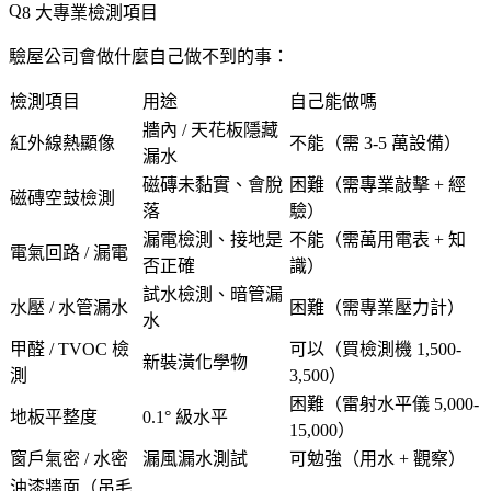
8 大專業檢測項目
驗屋公司會做什麼
自己做不到的事
：
檢測項目
用途
自己能做嗎
牆內 / 天花板隱藏
紅外線熱顯像
不能（需 3-5 萬設備）
漏水
磁磚未黏實、會脫
困難
（需專業敲擊 + 經
磁磚空鼓檢測
落
驗）
漏電檢測、接地是
不能（需萬用電表 + 知
電氣回路 / 漏電
否正確
識）
試水檢測、暗管漏
水壓 / 水管漏水
困難
（需專業壓力計）
水
甲醛 / TVOC 檢
可以（買檢測機 1,500-
新裝潢化學物
測
3,500）
困難
（雷射水平儀 5,000-
地板平整度
0.1° 級水平
15,000）
窗戶氣密 / 水密
漏風漏水測試
可勉強（用水 + 觀察）
油漆牆面
（吊毛