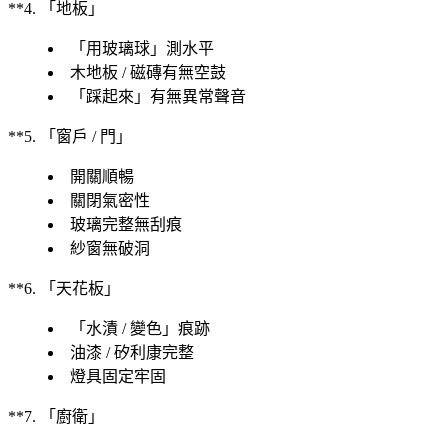
**4. 「地板」
「用玻璃球」測水平
木地板 / 磁磚有無空鼓
「踩起來」有無異常聲音
**5. 「窗戶 / 門」
開關順暢
關閉氣密性
玻璃完整無刮痕
紗窗無破洞
**6. 「天花板」
「水漬 / 變色」痕跡
油漆 / 矽利康完整
燈具固定牢固
**7. 「廚衛」