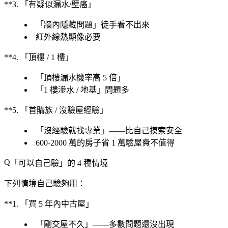
**3. 「有疑似漏水/壁癌」
「牆內隱藏問題」徒手看不出來
紅外線熱顯像必要
**4. 「頂樓 / 1 樓」
「頂樓漏水機率高 5 倍」
「1 樓滲水 / 地基」問題多
**5. 「首購族 / 沒驗屋經驗」
「沒經驗就找專業」——比自己摸索安全
600-2000 萬的房子省 1 萬驗屋費
不值得
「可以自己驗」的 4 種情境
下列情境
自己驗夠用
：
**1. 「買 5 年內中古屋」
「剛交屋不久」——多數問題還沒出現