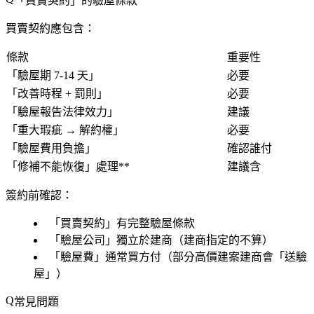
「買賣契約」的驗屋條款
買賣契約應包含：
條款
重要性
「驗屋期 7-14 天」
必要
「改善時程 + 罰則」
必要
「驗屋報告法律效力」
建議
「重大瑕疵 → 解約權」
必要
「驗屋費用負擔」
確認誰付
「修補不能恢復」處理**
建議含
簽約前確認
：
「買賣契約」有完整驗屋條款
「驗屋公司」獨立於建商（建商指定的不算）
「驗屋費」通常買方付（部分高價建案建商會「送驗
屋」）
常見問題