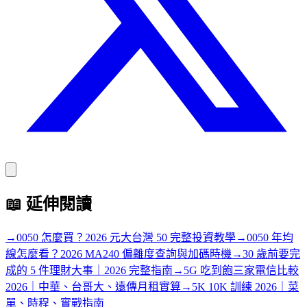
📖
延伸閱讀
→
0050 怎麼買？2026 元大台灣 50 完整投資教學
→
0050 年均
線怎麼看？2026 MA240 偏離度查詢與加碼時機
→
30 歲前要完
成的 5 件理財大事｜2026 完整指南
→
5G 吃到飽三家電信比較
2026｜中華、台哥大、遠傳月租實算
→
5K 10K 訓練 2026｜菜
單、時程、實戰指南