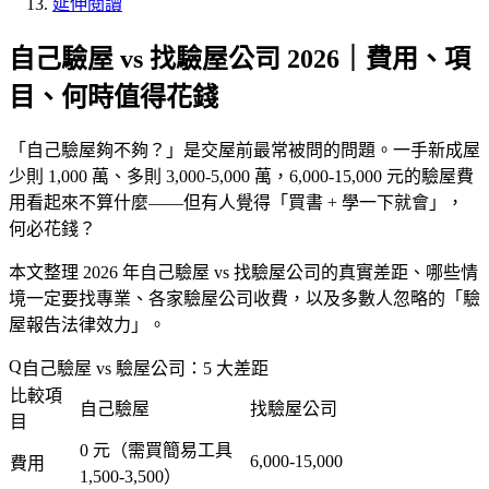
延伸閱讀
自己驗屋 vs 找驗屋公司 2026｜費用、項
目、何時值得花錢
「
自己驗屋夠不夠？
」是交屋前最常被問的問題。一手新成屋
少則 1,000 萬、多則 3,000-5,000 萬，
6,000-15,000 元的驗屋費
用看起來不算什麼
——但有人覺得「
買書 + 學一下就會
」，
何必花錢？
本文整理 2026 年自己驗屋 vs 找驗屋公司的真實差距、哪些情
境一定要找專業、各家驗屋公司收費，以及多數人忽略的「
驗
屋報告法律效力
」。
自己驗屋 vs 驗屋公司：5 大差距
比較項
自己驗屋
找驗屋公司
目
0 元
（需買簡易工具
6,000-15,000
費用
1,500-3,500）