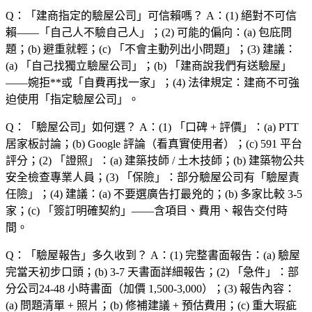
Q：「建商指定的驗屋公司」可信賴嗎？
A：(1)
絕對不可信
賴
——「自己人不驗自己人」；(2)
可能的偏向
：(a)
包庇問
題
；(b)
避重就輕
；(c) 「不會主動列出小問題」；(3)
建議
：
(a) 「自己找獨立驗屋公司」；(b) 「建商說我們有送驗屋」
——婉拒**或「自費再找一家」；(4)
法律規定
：建商不可強
迫使用「指定驗屋公司」。
Q：「驗屋公司」如何選？
A：(1) 「口碑 + 評價」：(a)
PTT
居家板
討論；(b)
Google 評論
（看真實使用者）；(c)
591 平台
評分
；(2) 「證照」：(a)
建築技師 / 土木技師
；(b)
建築物公共
安全檢查專業人員
；(3) 「保險」：部分驗屋公司有「驗屋責
任險」；(4)
建議
：(a)
不要選
廣告打最兇的；(b)
多家比較 3-5
家
；(c) 「簽訂明確契約」——含項目、費用、報告交付時
間。
Q：「驗屋報告」多久收到？
A：(1)
完整書面報告
：(a)
驗屋
完當天初步口頭
；(b)
3-7 天
書面詳細報告；(2) 「急件」：部
分公司
24-48 小時
書面（加價 1,500-3,000）；(3)
報告內容
：
(a)
問題清單
+
照片
；(b)
修補建議
+
預估費用
；(c)
重大瑕疵