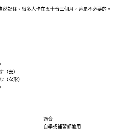
用中自然記住。很多人卡在五十音三個月，這是不必要的。
）
す（去）
な（な形）
）
適合
自學或補習都適用