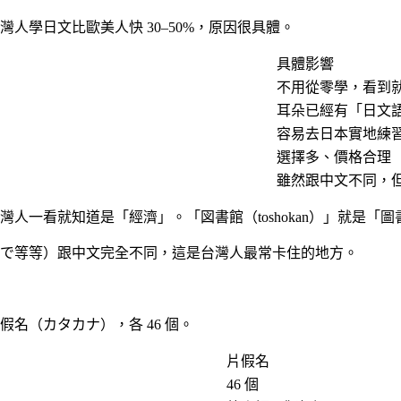
人學日文比歐美人快 30–50%，原因很具體。
具體影響
不用從零學，看到
耳朵已經有「日文
容易去日本實地練
選擇多、價格合理
雖然跟中文不同，
人一看就知道是「經濟」。「図書館（toshokan）」就是「
で等等）跟中文完全不同，這是台灣人最常卡住的地方。
名（カタカナ），各 46 個。
片假名
46 個