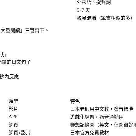
外來語、擬聲詞
5–7 天
較易混淆（筆畫相似的多）
+ 大量閱讀」三管齊下。
狀」
讀簡單的日文句子
 秒內反應
類型
特色
影片
日本老師用中文教，發音標準
APP
遊戲化練習，適合通勤用
網頁
聯想記憶圖（英文，但圖很好
網頁+影片
日本官方免費教材