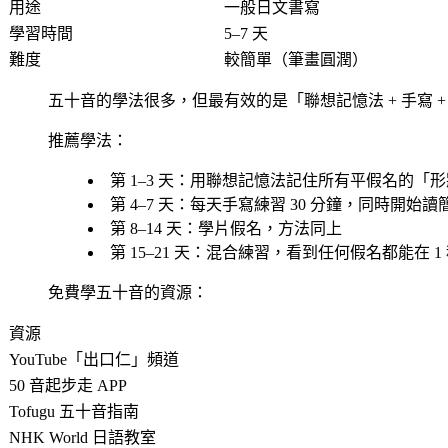
用途
一般日文書寫
學習時間
5–7 天
難度
較簡單（筆畫圓潤）
五十音的學法很多，但最有效的是「聯想記憶法 + 手寫 
推薦學法：
第 1–3 天
：用聯想記憶法記住所有平假名的「形
第 4–7 天
：每天手寫練習 30 分鐘，同時開始
第 8–14 天
：學片假名，方法同上
第 15–21 天
：混合練習，看到任何假名都能在 1
免費學五十音的資源：
資源
YouTube「出口仁」頻道
50 音起步走 APP
Tofugu 五十音指南
NHK World 日語教室