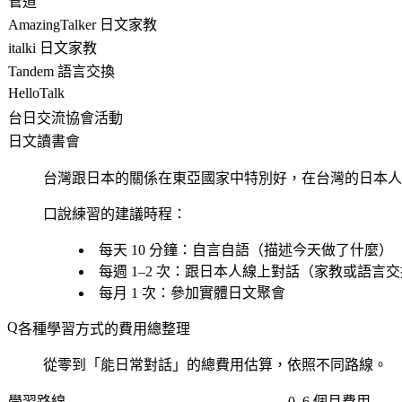
管道
AmazingTalker 日文家教
italki 日文家教
Tandem 語言交換
HelloTalk
台日交流協會活動
日文讀書會
台灣跟日本的關係在東亞國家中特別好，在台灣的日本人數
口說練習的建議時程：
每天 10 分鐘
：自言自語（描述今天做了什麼）
每週 1–2 次
：跟日本人線上對話（家教或語言交
每月 1 次
：參加實體日文聚會
各種學習方式的費用總整理
從零到「能日常對話」的總費用估算，依照不同路線。
學習路線
0–6 個月費用