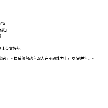
就懂
語感」
習
但比英文好記
圖書館」。這種優勢讓台灣人在閱讀能力上可以快速進步。