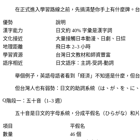
在正式進入學習路線之前，先搞清楚你手上有什麼牌。台灣
優勢
說明
漢字能力
日文約 40% 字彙是漢字詞
文化接近
大量接觸日本動漫、日劇、日綜
地理距離
飛日本 2–3 小時
學習資源
台灣日文教材和師資豐富
語序相近
日文語序：主詞-受詞-動詞
舉個例子，英語母語者看到「経済」不知道是什麼，但台灣
但台灣人也有弱勢：日文的助詞系統（は、が、を、に、
階段一：五十音（1–3 週）
五十音是日文的字母系統，分成平假名（ひらがな）和片假
項目
平假名
數量
46 個