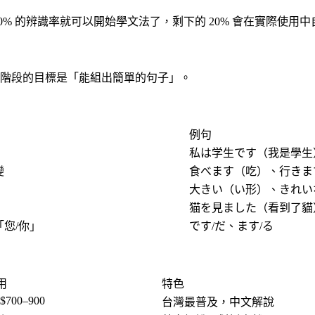
0% 的辨識率就可以開始學文法了，剩下的 20% 會在實際使
階段的目標是「能組出簡單的句子」。
例句
私は学生です（我是學生
變
食べます（吃）、行きま
大きい（い形）、きれい
猫を見ました（看到了貓
您/你」
です/だ、ます/る
用
特色
$700–900
台灣最普及，中文解說