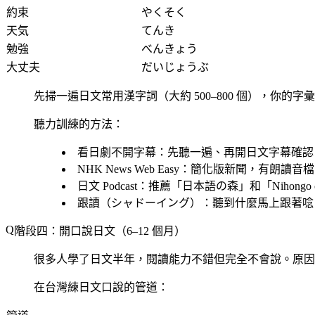
約束
やくそく
天気
てんき
勉強
べんきょう
大丈夫
だいじょうぶ
先掃一遍日文常用漢字詞（大約 500–800 個），你
聽力訓練的方法：
看日劇不開字幕
：先聽一遍、再開日文字幕確認
NHK News Web Easy
：簡化版新聞，有朗讀音檔
日文 Podcast
：推薦「日本語の森」和「Nihongo con
跟讀（シャドーイング）
：聽到什麼馬上跟著唸
階段四：開口說日文（6–12 個月）
很多人學了日文半年，閱讀能力不錯但完全不會說。原因
在台灣練日文口說的管道：