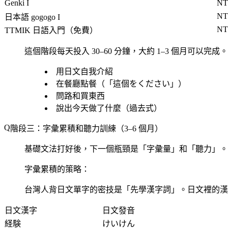
Genki I
NT
NT
日本語 gogogo I
NT
TTMIK 日語入門（免費）
這個階段每天投入 30–60 分鐘，大約 1–3 個月可以完
用日文自我介紹
在餐廳點餐（「這個をください」）
問路和買東西
說出今天做了什麼（過去式）
階段三：字彙累積和聽力訓練（3–6 個月）
基礎文法打好後，下一個瓶頸是「字彙量」和「聽力」。
字彙累積的策略：
台灣人背日文單字的密技是「先學漢字詞」。日文裡的漢
日文漢字
日文發音
経験
けいけん