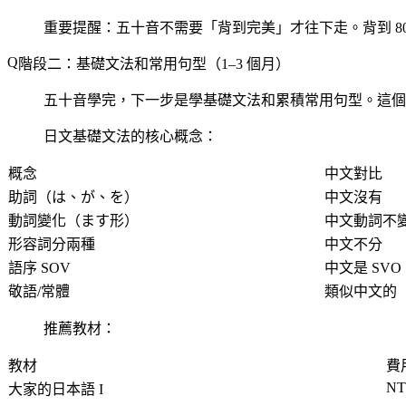
重要提醒：五十音不需要「背到完美」才往下走。背到 8
階段二：基礎文法和常用句型（1–3 個月）
五十音學完，下一步是學基礎文法和累積常用句型。這個
日文基礎文法的核心概念：
概念
中文對比
助詞（は、が、を）
中文沒有
動詞變化（ます形）
中文動詞不
形容詞分兩種
中文不分
語序 SOV
中文是 SVO
敬語/常體
類似中文的「
推薦教材：
教材
費
NT
大家的日本語 I